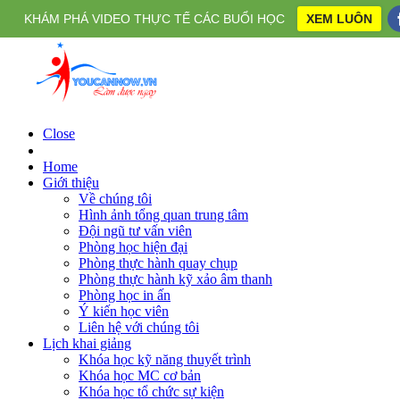
KHÁM PHÁ VIDEO THỰC TẾ CÁC BUỔI HỌC
XEM LUÔN
Close
Home
Giới thiệu
Về chúng tôi
Hình ảnh tổng quan trung tâm
Đội ngũ tư vấn viên
Phòng học hiện đại
Phòng thực hành quay chụp
Phòng thực hành kỹ xảo âm thanh
Phòng học in ấn
Ý kiến học viên
Liên hệ với chúng tôi
Lịch khai giảng
Khóa học kỹ năng thuyết trình
Khóa học MC cơ bản
Khóa học tổ chức sự kiện