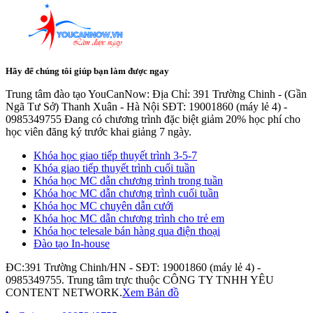
Hãy để chúng tôi giúp bạn làm được ngay
Trung tâm đào tạo YouCanNow: Địa Chỉ: 391 Trường Chinh - (Gần
Ngã Tư Sở) Thanh Xuân - Hà Nội SĐT: 19001860 (máy lẻ 4) -
0985349755 Đang có chương trình đặc biệt giảm 20% học phí cho
học viên đăng ký trước khai giảng 7 ngày.
Khóa học giao tiếp thuyết trình 3-5-7
Khóa giao tiếp thuyết trình cuối tuần
Khóa học MC dẫn chương trình trong tuần
Khóa học MC dẫn chương trình cuối tuần
Khóa học MC chuyên dẫn cưới
Khóa học MC dẫn chương trình cho trẻ em
Khóa học telesale bán hàng qua điện thoại
Đào tạo In-house
ĐC:391 Trường Chinh/HN - SĐT: 19001860 (máy lẻ 4) -
0985349755. Trung tâm trực thuộc CÔNG TY TNHH YÊU
CONTENT NETWORK.
Xem Bản đồ