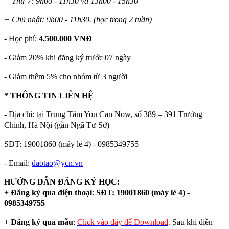
+ Thứ 7: 9h00 - 11h30 và 13h00 - 15h30
+ Chủ nhật: 9h00 - 11h30. (học trong 2 tuần)
- Học phí:
4.500.000 VNĐ
- Giảm 20% khi đăng ký trước 07 ngày
- Giảm thêm 5% cho nhóm từ 3 người
* THÔNG TIN LIÊN HỆ
- Địa chỉ: tại Trung Tâm You Can Now, số 389 – 391 Trường
Chinh, Hà Nội (gần Ngã Tư Sở)
SĐT: 19001860 (máy lẻ 4) - 0985349755
- Email:
daotao@ycn.vn
HƯỚNG DẪN ĐĂNG KÝ HỌC:
+
Đăng ký qua điện thoại
:
SĐT: 19001860 (máy lẻ 4) -
0985349755
+
Đăng ký qua mẫu
:
Click vào đây để Download
.
Sau khi điền