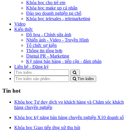
Khóa học cho trẻ em
Khóa học make up cá nhân
Đào tạo doanh nghiệp tại chỗ
Khóa học telesales - telemarketing
Video
Kiến thức
Đồ họa - Chỉnh sửa ảnh
Nhiếp ảnh - Video - Truyền Hình
Tổ chức sự kiện
Thông tin tổng hợp
Digital PR - Marketing
Kỹ năng bán hàng - tiếp cận - đàm phán
Liên hệ - Đăng ký
Tìm kiếm
Tin hot
Khóa học Tư duy dịch vụ khách hàng và Chăm sóc khách
hàng chuyên nghiệp
Khóa học kỹ năng bán hàng chuyên nghiệp X10 doanh số
Khóa học Giao tiếp ứng xử thu hút