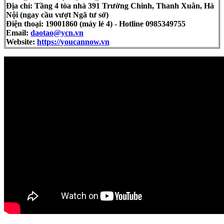
Địa chỉ: Tầng 4 tòa nhà 391 Trường Chinh, Thanh Xuân, Hà
Nội (ngay cầu vượt Ngã tư sở)
Điện thoại: 19001860 (máy lẻ 4) - Hotline 0985349755
Email:
daotao@ycn.vn
Website:
https://youcannow.vn