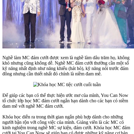
Nghề làm MC đám cưới được xem là nghề làm dâu trăm họ, không
khó nhưng cũng không dễ. Nghề MC đám cưới thường cần một số
kỹ năng nhất định như năng khiếu (hát hò), kỹ năng nói trước đám
đông nhưng cần thiết nhất đó chính là niềm đam mê.
Để giúp các bạn có thể thực hiện ước mơ của mình, You Can Now
tổ chức lớp học MC đám cưới ngắn hạn dành cho các bạn có niềm
đam mê với nghề MC đám cưới.
Khóa học diễn ra trong thời gian ngắn phù hợp dành cho những
người bận rộn với công việc của mình. Giảng viên là các MC có
kinh nghiệm trong nghề MC sự kiện, đám cưới. Khóa học MC đám
cưới tại You Can Now sẽ giúp bạn có được những kỹ năng cơ bản