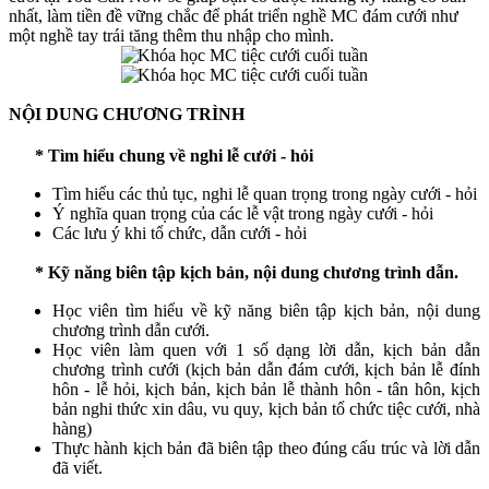
nhất, làm tiền đề vững chắc để phát triển nghề MC đám cưới như
một nghề tay trái tăng thêm thu nhập cho mình.
NỘI DUNG CHƯƠNG TRÌNH
* Tìm hiểu chung về nghi lễ cưới - hỏi
Tìm hiểu các thủ tục, nghi lễ quan trọng trong ngày cưới - hỏi
Ý nghĩa quan trọng của các lễ vật trong ngày cưới - hỏi
Các lưu ý khi tổ chức, dẫn cưới - hỏi
* Kỹ năng biên tập kịch bản, nội dung chương trình dẫn.
Học viên tìm hiểu về kỹ năng biên tập kịch bản, nội dung
chương trình dẫn cưới.
Học viên làm quen với 1 số dạng lời dẫn, kịch bản dẫn
chương trình cưới (kịch bản dẫn đám cưới, kịch bản lễ đính
hôn - lễ hỏi, kịch bản, kịch bản lễ thành hôn - tân hôn, kịch
bản nghi thức xin dâu, vu quy, kịch bản tổ chức tiệc cưới, nhà
hàng)
Thực hành kịch bản đã biên tập theo đúng cấu trúc và lời dẫn
đã viết.