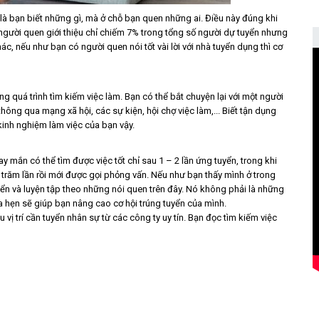
là bạn biết những gì, mà ở chỗ bạn quen những ai. Điều này đúng khi
 người quen giới thiệu chỉ chiếm 7% trong tổng số người dự tuyển nhưng
c, nếu như bạn có người quen nói tốt vài lời với nhà tuyển dụng thì cơ
ng quá trình tìm kiếm việc làm. Bạn có thể bắt chuyện lại với một người
hông qua mạng xã hội, các sự kiện, hội chợ việc làm,... Biết tận dụng
kinh nghiệm làm việc của bạn vậy.
 mắn có thể tìm được việc tốt chỉ sau 1 – 2 lần ứng tuyển, trong khi
 trăm lần rồi mới được gọi phỏng vấn. Nếu như bạn thấy mình ở trong
yển và luyện tập theo những nói quen trên đây. Nó không phải là những
 hẹn sẽ giúp bạn nâng cao cơ hội trúng tuyển của mình.
vị trí cần tuyển nhân sự từ các công ty uy tín. Bạn đọc tìm kiếm việc