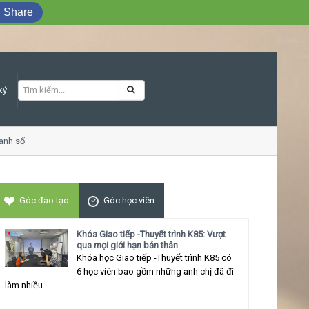
Share
ký
 số
Khóa học Giao tiếp ứng xử thu hút
Góc đào tạo
Góc học viên
Khóa Giao tiếp -Thuyết trình K85: Vượt
qua mọi giới hạn bản thân
Khóa học Giao tiếp -Thuyết trình K85 có
6 học viên bao gồm những anh chị đã đi
làm nhiều...