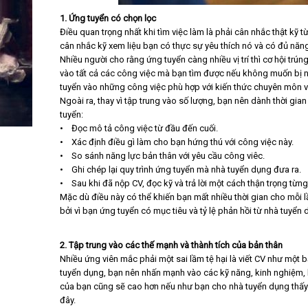
1. Ứng tuyển có chọn lọc
Điều quan trọng nhất khi tìm việc làm là phải cân nhắc thật kỹ t
cân nhắc kỹ xem liệu bạn có thực sự yêu thích nó và có đủ năn
Nhiều người cho rằng ứng tuyển càng nhiều vị trí thì cơ hội trún
vào tất cả các công việc mà bạn tìm được nếu không muốn bị nh
tuyển vào những công việc phù hợp với kiến thức chuyên môn v
Ngoài ra, thay vì tập trung vào số lượng, bạn nên dành thời gian
tuyển:
• Đọc mô tả công việc từ đầu đến cuối.
• Xác định điều gì làm cho bạn hứng thú với công việc này.
• So sánh năng lực bản thân với yêu cầu công viêc.
• Ghi chép lại quy trình ứng tuyển mà nhà tuyển dụng đưa ra.
• Sau khi đã nộp CV, đọc kỹ và trả lời một cách thận trọng từn
Mặc dù điều này có thể khiến bạn mất nhiều thời gian cho mỗi lầ
bởi vì bạn ứng tuyển có mục tiêu và tỷ lệ phản hồi từ nhà tuyển
2. Tập trung vào các thế mạnh và thành tích của bản thân
Nhiều ứng viên mắc phải một sai lầm tệ hại là viết CV như một 
tuyển dụng, bạn nên nhấn mạnh vào các kỹ năng, kinh nghiệm, k
của bạn cũng sẽ cao hơn nếu như bạn cho nhà tuyển dụng thấy 
đây.