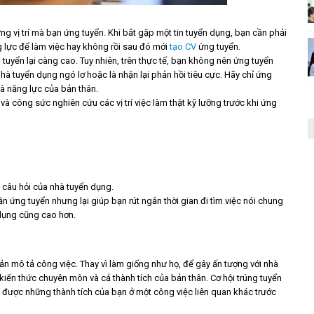
ừng vị trí mà bạn ứng tuyển. Khi bắt gặp một tin tuyển dụng, bạn cần phải
g lực để làm việc hay không rồi sau đó mới
tạo CV
ứng tuyển.
g tuyển lại càng cao. Tuy nhiên, trên thực tế, bạn không nên ứng tuyển
à tuyển dụng ngó lơ hoặc là nhận lại phản hồi tiêu cực. Hãy chỉ ứng
à năng lực của bản thân.
 và công sức nghiên cứu các vị trí việc làm thật kỹ lưỡng trước khi ứng
g câu hỏi của nhà tuyển dụng.
n ứng tuyển nhưng lại giúp bạn rút ngắn thời gian đi tìm việc nói chung
 dụng cũng cao hơn.
bản mô tả công việc. Thay vì làm giống như họ, để gây ấn tượng với nhà
iến thức chuyên môn và cả thành tích của bản thân. Cơ hội trúng tuyển
được những thành tích của bạn ở một công việc liên quan khác trước