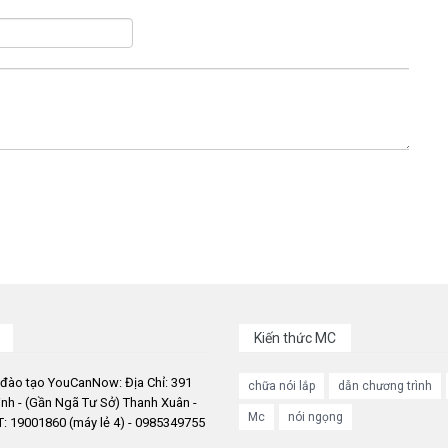
Kiến thức MC
 đào tạo YouCanNow: Địa Chỉ: 391
chữa nói lắp
dẫn chương trình
nh - (Gần Ngã Tư Sở) Thanh Xuân -
Mc
nói ngọng
: 19001860 (máy lẻ 4) - 0985349755