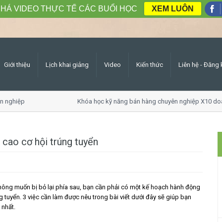
HÁ VIDEO THỰC TẾ CÁC BUỔI HỌC
XEM LUÔN
Giới thiệu
Lịch khai giảng
Video
Kiến thức
Liên hệ - Đăng 
ghiệp
Khóa học kỹ năng bán hàng chuyên nghiệp X10 doanh
 cao cơ hội trúng tuyển
không muốn bị bỏ lại phía sau, bạn cần phải có một kế hoạch hành động
g tuyển. 3 việc cần làm được nêu trong bài viết dưới đây sẽ giúp bạn
 nhất.