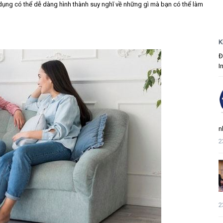
 dụng có thể dễ dàng hình thành suy nghĩ về những gì mà bạn có thể làm
K
Đ
I
n
2
2