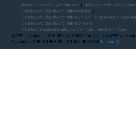
Khóa học giao tiếp thuyết trình 3-5-7
Khóa giao tiếp thuyết trình cuối
Khóa học MC dẫn chương trình trong tuần
Khóa học MC dẫn chương trình cuối tuần
Khóa học MC chuyên dẫn
Khóa học MC dẫn chương trình cho trẻ em
Khóa học telesale bán hàng qua điện thoại
Đào tạo In-house
ĐC:391 Trường Chinh/HN - SĐT: 19001860 (máy lẻ 4) - 0985349755. Trung
trực thuộc CÔNG TY TNHH YÊU CONTENT NETWORK.
Xem Bản đồ