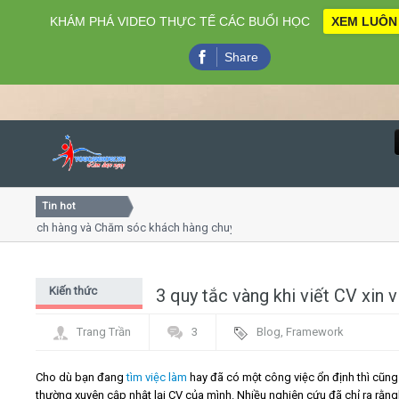
KHÁM PHÁ VIDEO THỰC TẾ CÁC BUỔI HỌC
XEM LUÔN
Share
Tin hot
Close
ách hàng và Chăm sóc khách hàng chuyên nghiệp
Khóa học 
thuyết trình online
Khóa học "N
u thứ 4, 7
Khóa học l
Kiến thức
3 quy tắc vàng khi viết CV xin v
Home
chung
Trang Trần
3
Blog
,
Framework
Giới thiệu
Cho dù bạn đang
tìm việc làm
hay đã có một công việc ổn định thì cũng
Lịch khai giảng
thường xuyên cập nhật lại CV của mình. Nhiều nghiên cứu đã chỉ ra rằn