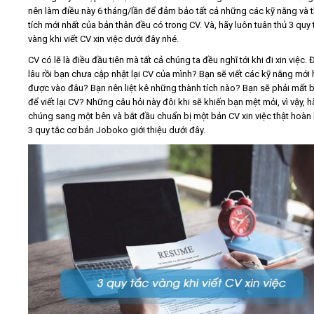
nên làm điều này 6 tháng/lần để đảm bảo tất cả những các kỹ năng và 
tích mới nhất của bản thân đều có trong CV. Và, hãy luôn tuân thủ 3 quy 
Video
vàng khi viết CV xin việc dưới đây nhé.
CV có lẽ là điều đầu tiên mà tất cả chúng ta đều nghĩ tới khi đi xin việc.
Kiến thức
lâu rồi bạn chưa cập nhật lại CV của mình? Bạn sẽ viết các kỹ năng mới
được vào đâu? Bạn nên liệt kê những thành tích nào? Bạn sẽ phải mất 
để viết lại CV? Những câu hỏi này đôi khi sẽ khiến bạn mệt mỏi, vì vậy, h
Liên hệ - Đăng ký
chúng sang một bên và bắt đầu chuẩn bị một bản CV xin việc thật hoàn 
3 quy tắc cơ bản Joboko giới thiệu dưới đây.
Tìm kiếm