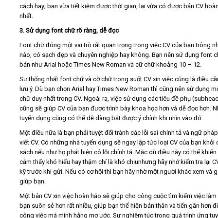
cách hay; bạn vừa tiết kiệm được thời gian, lại vừa có được bản CV hoà
nhất.
3. Sử dụng font chữ rõ ràng, dễ đọc
Font chữ đóng một vai trò rất quan trọng trong việc CV của bạn trông n
nào, có sạch đẹp và chuyên nghiệp hay không. Bạn nên sử dụng font c
bản như Arial hoặc Times New Roman và cữ chữ khoảng 10 – 12.
Sự thống nhất font chữ và cỡ chữ trong suốt CV xin việc cũng là điều c
lưu ý. Dù bạn chọn Arial hay Times New Roman thì cũng nên sử dụng mộ
chữ duy nhất trong CV. Ngoài ra, việc sử dụng các tiêu đề phụ (subhea
cũng sẽ giúp CV của bạn được trình bày khoa học hơn và dễ đọc hơn. N
tuyển dụng cũng có thể dễ dàng bắt được ý chính khi nhìn vào đó.
Một điều nữa là bạn phải tuyệt đối tránh các lỗi sai chính tả và ngữ pháp
viết CV. Có những nhà tuyển dụng sẽ ngay lập tức loại CV của bạn khỏi
sách nếu như họ phát hiện có lỗi chính tả. Mặc dù điều này có thể khiến
cảm thấy khó hiểu hay thậm chí là khó chịunhưng hãy nhớ kiểm tra lại C
kỹ trước khi gửi. Nếu có cơ hội thì bạn hãy nhờ một người khác xem và 
giúp bạn.
Một bản CV xin việc hoàn hảo sẽ giúp cho công cuộc tìm kiếm việc làm
bạn suôn sẻ hơn rất nhiều, giúp bạn thể hiện bản thân và tiến gần hơn đ
công việc mà mình hằng mơ ước. Sự nghiêm túc trong quá trình ứng tu