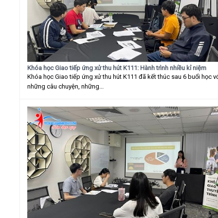
Khóa học Giao tiếp ứng xử thu hút K111: Hành trình nhiều kỉ niệm
Khóa học Giao tiếp ứng xử thu hút K111 đã kết thúc sau 6 buổi học v
những câu chuyện, những...