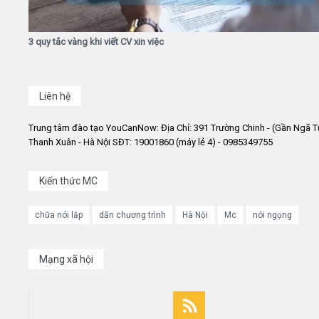
3 quy tắc vàng khi viết CV xin việc
Liên hệ
Trung tâm đào tạo YouCanNow: Địa Chỉ: 391 Trường Chinh - (Gần Ngã T
Thanh Xuân - Hà Nội SĐT: 19001860 (máy lẻ 4) - 0985349755
Kiến thức MC
chữa nói lắp
dẫn chương trình
Hà Nội
Mc
nói ngọng
Mạng xã hội