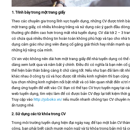
1. Trình bày trong một trang giấy
Theo các chuyên gia trong lĩnh vực tuyển dụng, những CV được trình bà
một trang giấy, có nhiều khoảng trắng và sử dụng các ý gạch đầu dòng
thường ghi điểm cao hơn trong mắt nhà tuyển dụng. CV dài tới 2 – 3 tra
có chứa quá nhiều thông tin hoàn toàn không phù hợp và tạo cho nhà t
dụng cảm giác như ứng viên đang cố gắng giải thích hay nhấn mạnh q
những kỹ năng của mình.
CV xin việc không nên dài hơn một trang giấy để nhà tuyển dụng có thể
dàng xem lướt qua và nắm bắt ý chính. Điều đó có nghĩa là bạn nên cố
thể hiện bản thân bằng càng ít chữ càng tốt. Nếu như bạn đã làm rất nhi
khác nhau ở công ty cũ và học được rất nhiều kinh nghiệm thì bạn cũng 
lựa chọn những kinh nghiệm nổi bật nhất và có liên quan nhất đến vị trí
đang ứng tuyển để viết vào CV. Bạn có thể tạo CV trực tuyến ngay tại cá
web tuyển dụng, tìm việc làm để có được bản CV đẹp lại tiết kiệm thời g
Truy cập vào
http://joboko.vn/
nếu muốn nhanh chóng tạo CV chuyên n
ấn tượng nhé.
2. Sử dụng các từ khóa trong CV
Trong môi trường tuyển dụng hiện đại ngày nay, để tạo một bản CV thà
công, bạn phải biết cách mượn ngôn ngữ và từ khóa trong bản mô tả 