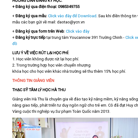
HƯỚNG DẪN ĐĂNG KÝ HỌC:
+
Đăng ký q
ua điện thoại
: 0985349755
+
Đăng ký qua mẫu
:
Click vào đây để Download
. Sau khi điền thông tin
mẫu các bạn gửi về mail: daotao@ycn.vn
+
Đăng ký qua form trên Web
:
Click vào đây
+
Đăng ký trực tiếp
tại trung tâm Youcannow 391 Trường Chinh -
Click 
đồ
LƯU Ý VỀ VIỆC RÚT LẠI HỌC PHÍ:
1. Học viên không được rút lại học phí.
2. Trong trường hợp học viên chuyển nhượng
khóa học cho học viên khác nhà trường sẽ thu thêm 15% học phí.
THÔNG TIN GIẢNG VIÊN
THẠC SỸ TÂM LÝ HỌC HÀ THU
Giảng viên Hà Thu là chuyên gia về đào tạo kỹ năng mềm, kỹ năng sống
năng giao tiếp, phát triển tư duy ngôn ngữ cho trẻ em. Cô đã đạt Huy 
Vàng cuộc thi nghiệp vụ Sư phạm Toàn Quốc năm 2013.