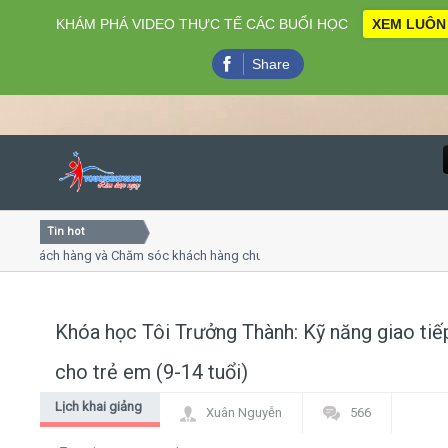
KHÁM PHÁ VIDEO THỰC TẾ CÁC BUỔI HỌC
XEM LUÔN
Share
Tin hot
Close
h hàng và Chăm sóc khách hàng chuyên nghiệp
Khóa học kỹ 
yết trình online
Khóa học "Nghệ
hứ 4, 7
Khóa học làm 
Khóa học Tôi Trưởng Thành: Kỹ năng giao tiế
Home
cho trẻ em (9-14 tuổi)
Giới thiệu
Lịch khai giảng
Xuân Nguyễn
566
mới nhất
Lịch khai giảng