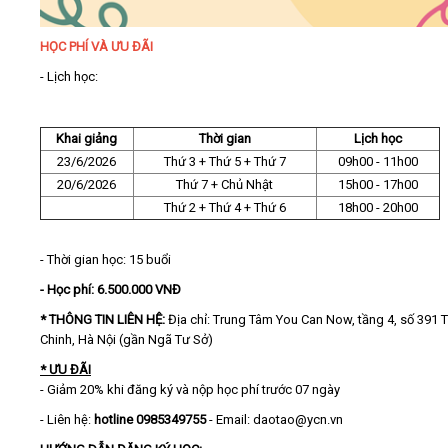
HỌC PHÍ VÀ ƯU ĐÃI
- Lịch học:
Khai giảng
Thời gian
Lịch học
23/6/2026
Thứ 3 + Thứ 5 + Thứ 7
09h00 - 11h00
20/6/2026
Thứ 7 + Chủ Nhật
15h00 - 17h00
Thứ 2 + Thứ 4 + Thứ 6
18h00 - 20h00
- Thời gian học: 15 buổi
- Học phí: 6.500.000 VNĐ
* THÔNG TIN LIÊN HỆ:
Địa chỉ: Trung Tâm You Can Now, tầng 4, số 391 
Chinh, Hà Nội (gần Ngã Tư Sở)
* ƯU ĐÃI
​- Giảm 20% khi đăng ký và nộp học phí trước 07 ngày
- Liên hệ:
hotline 0985349755
- Email: daotao@ycn.vn