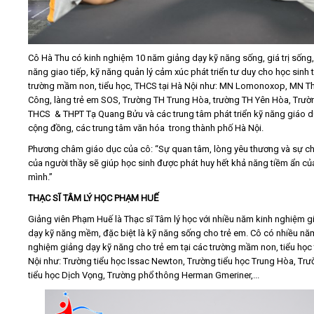
Cô Hà Thu có kinh nghiệm 10 năm giảng dạy kỹ năng sống, giá trị sống,
năng giao tiếp, kỹ năng quản lý cảm xúc phát triển tư duy cho học sinh t
trường mầm non, tiểu học, THCS tại Hà Nội như: MN Lomonoxop, MN T
Công, làng trẻ em SOS, Trường TH Trung Hòa, trường TH Yên Hòa, Trườ
THCS & THPT Tạ Quang Bửu và các trung tâm phát triển kỹ năng giáo 
cộng đồng, các trung tâm văn hóa trong thành phố Hà Nội.
Phương châm giáo dục của cô: “Sự quan tâm, lòng yêu thương và sự ch
của người thầy sẽ giúp học sinh được phát huy hết khả năng tiềm ẩn củ
mình.”
THẠC SĨ TÂM LÝ HỌC PHẠM HUẾ
Giảng viên Phạm Huế là Thạc sĩ Tâm lý học với nhiều năm kinh nghiệm g
dạy kỹ năng mềm, đặc biệt là kỹ năng sống cho trẻ em. Cô có nhiều nă
nghiệm giảng dạy kỹ năng cho trẻ em tại các trường mầm non, tiểu học 
Nội như: Trường tiểu học Issac Newton, Trường tiểu học Trung Hòa, Tr
tiểu học Dịch Vọng, Trường phổ thông Herman Gmeriner,...