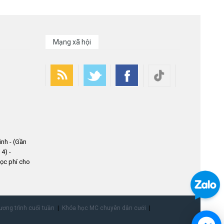
Mạng xã hội
nh - (Gần
4) -
ọc phí cho
ơng trình cuối tuần
Khóa học MC chuyên dẫn cưới