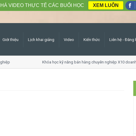
HÁ VIDEO THỰC TẾ CÁC BUỔI HỌC
XEM LUÔN
Giới thiệu
Lịch khai giảng
Video
Kiến thức
Liên hệ - Đăng 
iệp
Khóa học kỹ năng bán hàng chuyên nghiệp X10 doanh s