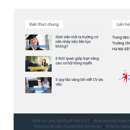
Kiến thức chung
Liên hệ
Sinh viên mới ra trường có
Trung tâm
nên nhảy việc liên tục
Trường Chi
không?
Hà Nội SĐT
3 thói quen giúp bạn nâng
cao cơ hội trúng tuyển
3 quy tắc vàng khi viết CV xin
việc
Khóa học giao tiếp thuyết trình 3-5-7
Khóa giao tiếp thuyết t
Khóa học MC dẫn chương trình cho trẻ em
Khóa học teles