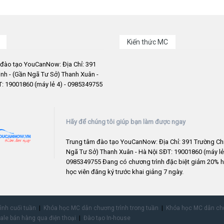
Kiến thức MC
 đào tạo YouCanNow: Địa Chỉ: 391
nh - (Gần Ngã Tư Sở) Thanh Xuân -
: 19001860 (máy lẻ 4) - 0985349755
Hãy để chúng tôi giúp bạn làm được ngay
Trung tâm đào tạo YouCanNow: Địa Chỉ: 391 Trường Chi
Ngã Tư Sở) Thanh Xuân - Hà Nội SĐT: 19001860 (máy lẻ 
0985349755 Đang có chương trình đặc biệt giảm 20% h
học viên đăng ký trước khai giảng 7 ngày.
rình cuối tuần
Khóa học MC dẫn chương trình trong tuần
Khóa học MC dẫn chư
ale bán hàng qua điện thoại
Đào tạo In-house