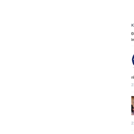
K
Đ
I
n
2
2