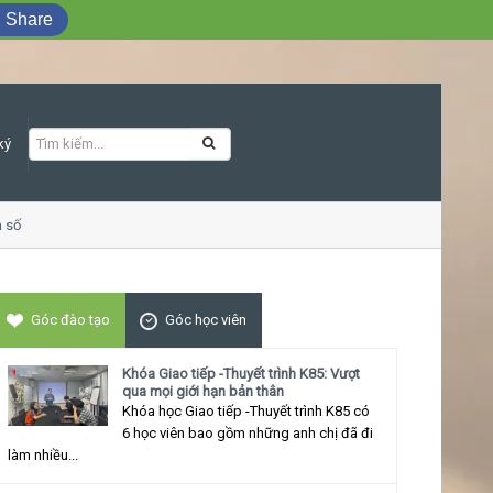
Share
ký
ố
Khóa học Giao tiếp ứng xử thu hút
Góc đào tạo
Góc học viên
Khóa Giao tiếp -Thuyết trình K85: Vượt
qua mọi giới hạn bản thân
Khóa học Giao tiếp -Thuyết trình K85 có
6 học viên bao gồm những anh chị đã đi
làm nhiều...