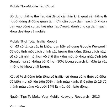
Mobile/Non-Mobile Tag Cloud
Sử dụng những thẻ Tag dài để có cái nhìn khái quát về những t
người dùng di động quan tâm. Chỉ cần copy danh sách từ khóa 
bạn vào công cụ tạo tag như TagCrowd, dành cho cả danh sách
khóa desktop và mobile.
Mobile % of Total Traffic Report
Khi đã có tất cả các từ khóa, bạn hãy sử dụng Google Keyword 
để ước tính một cách chính xác lượng tìm kiếm. Bằng cách này,
sẽ có cái nhìn tốt hơn về tỉ lệ tìm kiếm một từ khóa nhất định trê
Google, và sẽ không bỏ lỡ hơn 30% lượng search khi đầu tư và
những từ khóa chất lượng.
Xét về % di động trên tổng số traffic, sử dụng công thức có điều 
để biến mọi số liệu trên 30% thành màu xanh, tỉ lệ nằm từ 15 đ
thành màu vàng và dưới 14% là màu đỏ - báo động.
Nguồn Tips To Make Your Mobile Keyword Research - 2013
Xem thêm: