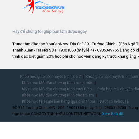
Hãy để chúng tôi giúp bạn làm được ngay
Trung tâm đào tạo YouCanNow: Địa Chỉ: 391 Trường Chinh - (Gần Ngã T
Thanh Xuân - Hà Nội SĐT: 19001860 (máy lẻ 4) - 0985349755 Đang có 
trình đặc biệt giảm 20% học phí cho học viên đăng ký trước khai giảng 7
Khóa học giao tiếp thuyết trình 3-5-7
Khóa giao tiếp thuyết trình cuối
Khóa học MC dẫn chương trình trong tuần
Khóa học MC dẫn chương trình cuối tuần
Khóa học MC chuyên dẫn
Khóa học MC dẫn chương trình cho trẻ em
Khóa học telesale bán hàng qua điện thoại
Đào tạo In-house
ĐC:391 Trường Chinh/HN - SĐT: 19001860 (máy lẻ 4) - 0985349755. Trung
trực thuộc CÔNG TY TNHH YÊU CONTENT NETWORK.
Xem Bản đồ