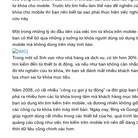
từ khóa cho mobile. Trước khi tìm hiểu làm thế nào để nghiên c
khóa cho mobile thì bạn nên biết tại sao phải thực hiện việc ngh
Video
cứu này.
Kiến thức
Một trong những lý do đầu tiên của việc tìm từ khóa trên mobile 
bạn có thể bỏ qua những ý tưởng từ khóa người dùng sử dụng t
mobile mà không dùng trên máy tính bàn.
Liên hệ - Đăng ký
Trong một số lĩnh vực như nhà hàng và dịch vụ, có tới hơn 30%
tìm kiếm đến từ thiết bị di động, và nếu như bạn không cân nhắc
đó khi nghiên cứu từ khóa, thì bạn sẽ đánh mất nhiều khách hàn
lựa chọn sai từ khóa mục tiêu.
Tìm kiếm
Năm 2008, có rất nhiều “công cụ gợi ý tự động” ra đời giúp bạn
phá ra nhiều hơn các từ khóa trọng tâm mà khách hàng mục tiê
bạn sử dụng khi tìm kiếm trên mobile, và đương nhiên không gi
các công cụ từ khóa trên máy tính bàn. Ngày nay, Bing và Goog
giúp người dùng rất nhiều trong các thiết kế của họ, quá trình l
quảng cáo cũng như việc tìm kiếm trên mobile trở nên dễ dàng
thời dữ liệu cũng chính xác hơn.