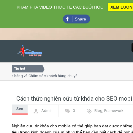
KHÁM PHÁ VIDEO THỰC TẾ CÁC BUỔI HỌC
XEM LUÔN
Share
Tin hot
Close
ch hàng và Chăm sóc khách hàng chuyên nghiệp
Khóa học k
huyết trình online
Khóa học "Ng
 thứ 4, 7
Khóa học là
Cách thức nghiên cứu từ khóa cho SEO mobi
Home
Seo
Admin
0
Blog
,
Framework
Giới thiệu
Nghiên cứu từ khóa cho mobile có thể giúp bạn đạt được nhữn
Lịch khai giảng
tiêu trong kinh doanh của mình vì thế bạn cần biết cách để ngh