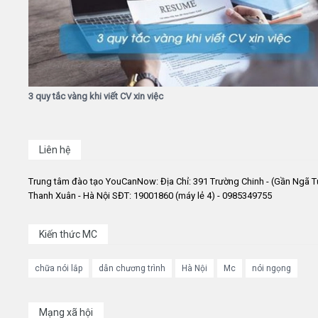
3 quy tắc vàng khi viết CV xin việc
Liên hệ
Trung tâm đào tạo YouCanNow: Địa Chỉ: 391 Trường Chinh - (Gần Ngã T
Thanh Xuân - Hà Nội SĐT: 19001860 (máy lẻ 4) - 0985349755
Kiến thức MC
chữa nói lắp
dẫn chương trình
Hà Nội
Mc
nói ngọng
Mạng xã hội