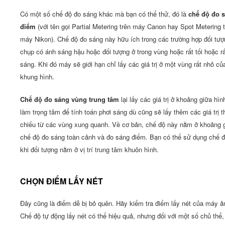
Có một số chế độ đo sáng khác mà bạn có thể thử, đó là
chế độ đo 
điểm
(với tên gọi Partial Metering trên máy Canon hay Spot Metering 
máy Nikon). Chế độ đo sáng này hữu ích trong các trường hợp đối tượ
chụp có ánh sáng hậu hoặc đối tượng ở trong vùng hoặc rất tối hoặc r
sáng. Khi đó máy sẽ giới hạn chỉ lấy các giá trị ở một vùng rất nhỏ củ
khung hình.
Chế độ đo sáng vùng trung tâm
lại lấy các giá trị ở khoảng giữa hìn
làm trọng tâm để tính toán phơi sáng dù cũng sẽ lấy thêm các giá trị 
chiếu từ các vùng xung quanh. Về cơ bản, chế độ này nằm ở khoảng 
chế độ đo sáng toàn cảnh và đo sáng điểm. Bạn có thể sử dụng chế 
khi đối tượng nằm ở vị trí trung tâm khuôn hình.
CHỌN ĐIỂM LẤY NÉT
Đây cũng là điểm dễ bị bỏ quên. Hãy kiểm tra điểm lấy nét của máy ả
Chế độ tự động lấy nét có thể hiệu quả, nhưng đối với một số chủ thể,