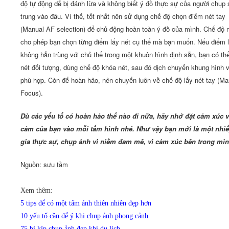
độ tự động dễ bị đánh lừa và không biết ý đồ thực sự của người chụp 
trung vào đâu. Vì thế, tốt nhất nên sử dụng chế độ chọn điểm nét tay
(Manual AF selection) để chủ động hoàn toàn ý đồ của mình. Chế độ 
cho phép bạn chọn từng điểm lấy nét cụ thể mà bạn muốn. Nếu điểm l
không hẳn trùng với chủ thể trong một khuôn hình định sẵn, bạn có thể
nét đối tượng, dùng chế độ khóa nét, sau đó dịch chuyển khung hình về
phù hợp. Còn để hoàn hảo, nên chuyển luôn về chế độ lấy nét tay (Ma
Focus).
Dù các yếu tố có hoàn hảo thể nào đi nữa, hãy nhớ đặt cảm xúc v
cảm của bạn vào mỗi tấm hình nhé. Như vậy bạn mới là một nhi
gia thực sự, chụp ảnh vì niềm đam mê, vì cảm xúc bên trong mìn
Nguồn: sưu tầm
Xem thêm:
5 tips để có một tấm ảnh thiên nhiên đẹp hơn
10 yếu tố cần để ý khi chụp ảnh phong cảnh
75 bí kíp chụp ảnh đẹp khi du lịch