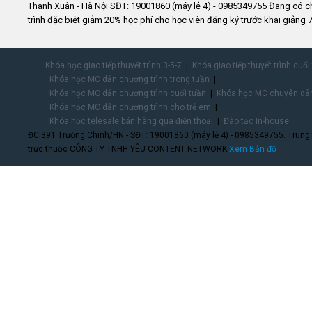
Thanh Xuân - Hà Nội SĐT: 19001860 (máy lẻ 4) - 0985349755 Đang có 
trình đặc biệt giảm 20% học phí cho học viên đăng ký trước khai giảng 7
Khóa học giao tiếp thuyết trình 3-5-7
Khóa giao tiếp thuyết trình cuối
Khóa học MC dẫn chương trình trong tuần
Khóa học MC dẫn chương trình cuối tuần
Khóa học MC chuyên dẫn
Khóa học MC dẫn chương trình cho trẻ em
Khóa học telesale bán hàng qua điện thoại
Đào tạo In-house
ĐC:391 Trường Chinh/HN - SĐT: 19001860 (máy lẻ 4) - 0985349755. Trung
trực thuộc CÔNG TY TNHH YÊU CONTENT NETWORK.
Xem Bản đồ