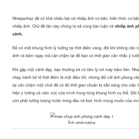
Video
Nhiepanhaz đã có khả nhiều bài về nhiếp ảnh cơ bản, kiến thức cơ bả
nhiếp ảnh. Chủ đề lần này chúng ta sẽ cùng bàn luận về
nhiếp ảnh p
Kiến thức
cảnh.
Liên hệ - Đăng ký
Để có một khung hình lý tưởng tại thời điểm vàng, đôi khi không cần 
ảnh và bấm ngay mà cần chậm lại để bạn có thời gian cân nhắc ý tưở
Khi gặp một cảnh đẹp, bạn thường sẽ có tâm lý rút máy bấm liền. Nh
nhạy tránh bỏ lỡ thời điểm là một điều tốt, nhưng đối với ảnh phong cả
Tìm kiếm
lại cần chậm một chút để có đủ thời gian chuẩn bị sẵn sàng cho việc 
hiện ý tưởng và cảm xúc của mình trong từng khung hình cụ thể. Đôi 
còn phải tưởng tượng trước trong đầu về bức hình mong muốn của mì
Ảnh: photo.tutplus