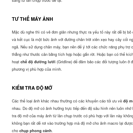
sáng từ lần chụp trước để lại.
TƯ THẾ MÁY ẢNH
Mặc dù nghe thì có vẻ đơn giản nhưng thực ra yếu tố này rất dễ bị bỏ
và kết cục là một bức ảnh với đường chân trời xiên xẹo hay cây cối n
ngả. Nếu sử dụng chân máy, bạn nên để ý tới các chức năng phụ trợ 
thẳng như thước cân bằng tích hợp hoặc gắn rời. Hoặc bạn có thể kíc
hoạt
chế độ đường lưới
(Gridline) để đảm bảo các đối tượng luôn ở 
phương vị phù hợp của mình.
KIỂM TRA ĐỘ MỞ
Các thể loại ảnh khác nhau thường có các khuyến cáo tối ưu về
độ m
nhau. Do độ mở có ảnh hưởng trực tiếp đến độ sâu hình nên luôn nhớ
tra độ mở của máy ảnh từ lần chụp trước có phù hợp với lần này khôn
không bạn rất dễ rơi vào trường hợp mà độ mở cho ảnh macro lại đượ
cho
chụp phong cảnh
.