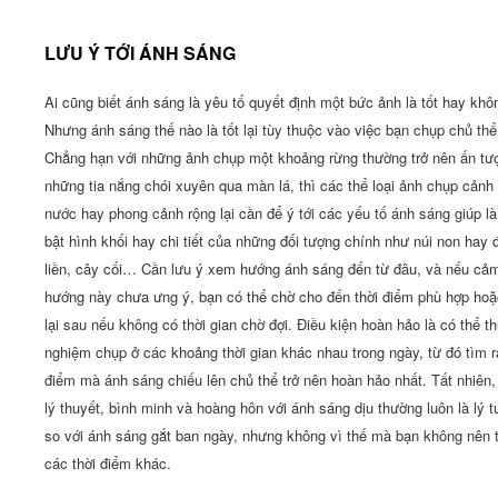
LƯU Ý TỚI ÁNH SÁNG
Ai cũng biết ánh sáng là yêu tố quyết định một bức ảnh là tốt hay khô
Nhưng ánh sáng thế nào là tốt lại tùy thuộc vào việc bạn chụp chủ thể
Chẳng hạn với những ảnh chụp một khoảng rừng thường trở nên ấn tư
những tia nắng chói xuyên qua màn lá, thì các thể loại ảnh chụp cảnh
nước hay phong cảnh rộng lại cần để ý tới các yếu tố ánh sáng giúp l
bật hình khối hay chi tiết của những đối tượng chính như núi non hay 
liền, cây cối… Cần lưu ý xem hướng ánh sáng đến từ đâu, và nếu cả
hướng này chưa ưng ý, bạn có thể chờ cho đến thời điểm phù hợp ho
lại sau nếu không có thời gian chờ đợi. Điều kiện hoàn hảo là có thể t
nghiệm chụp ở các khoảng thời gian khác nhau trong ngày, từ đó tìm r
điểm mà ánh sáng chiếu lên chủ thể trở nên hoàn hảo nhất. Tất nhiên,
lý thuyết, bình minh và hoàng hôn với ánh sáng dịu thường luôn là lý 
so với ánh sáng gắt ban ngày, nhưng không vì thế mà bạn không nên 
các thời điểm khác.