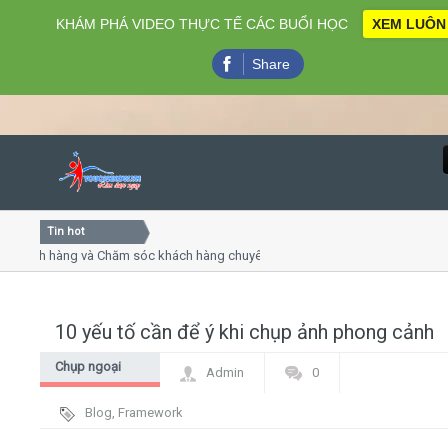
KHÁM PHÁ VIDEO THỰC TẾ CÁC BUỔI HỌC
XEM LUÔN
Share
Tin hot
Close
ch hàng và Chăm sóc khách hàng chuyên nghiệp
Khóa học kỹ
huyết trình online
Khóa học "Ng
 thứ 4, 7
Khóa học là
10 yếu tố cần để ý khi chụp ảnh phong cảnh
Home
Chụp ngoại
Admin
0
Giới thiệu
cảnh
Blog
,
Framework
Lịch khai giảng