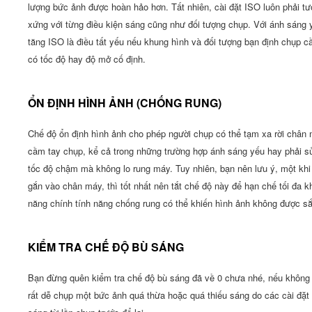
lượng bức ảnh được hoàn hảo hơn. Tất nhiên, cài đặt ISO luôn phải t
xứng với từng điều kiện sáng cũng như đối tượng chụp. Với ánh sáng 
tăng ISO là điều tất yếu nếu khung hình và đối tượng bạn định chụp c
có tốc độ hay độ mở cố định.
ỔN ĐỊNH HÌNH ẢNH (CHỐNG RUNG)
Chế độ ổn định hình ảnh cho phép người chụp có thể tạm xa rời chân
cầm tay chụp, kể cả trong những trường hợp ánh sáng yếu hay phải s
tốc độ chậm mà không lo rung máy. Tuy nhiên, bạn nên lưu ý, một khi
gắn vào chân máy, thì tốt nhất nên tắt chế độ này để hạn chế tối đa k
năng chính tính năng chống rung có thể khiến hình ảnh không được sắ
KIỂM TRA CHẾ ĐỘ BÙ SÁNG
Bạn đừng quên kiểm tra chế độ bù sáng đã về 0 chưa nhé, nếu không
rất dễ chụp một bức ảnh quá thừa hoặc quá thiếu sáng do các cài đặt