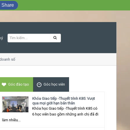
Share
ký
doanh số
Khóa học Giao tiếp ứng xử thu 
Góc đào tạo
Góc học viên
Khóa Giao tiếp -Thuyết trình K85: Vượt
qua mọi giới hạn bản thân
Khóa học Giao tiếp -Thuyết trình K85 có
6 học viên bao gồm những anh chị đã đi
làm nhiều...