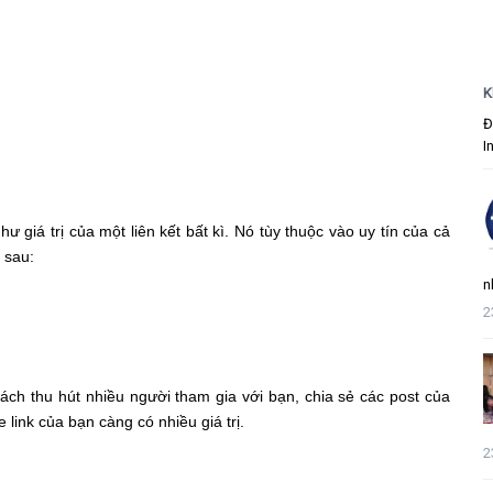
K
Đ
I
như giá trị của một liên kết bất kì. Nó tùy thuộc vào uy tín của cả
í sau:
n
2
ách thu hút nhiều người tham gia với bạn, chia sẻ các post của
e link của bạn càng có nhiều giá trị.
2