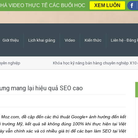
HÁ VIDEO THỰC TẾ CÁC BUỔI HỌC
XEM LUÔN
Giới thiệu
Lịch khai giảng
Video
Kiến thức
Liên hệ - Đăng 
yên nghiệp
Khóa học kỹ năng bán hàng chuyên nghiệp X10 
hưng mang lại hiệu quả SEO cao
tại Moz.com, đề cập đến các thủ thuật Google+ ảnh hưởng đến kết
ị trường Mỹ, kết quả sẽ không đúng 100% khi thực hiện tại Việt
ày vẫn chính xác và có nhiều giá trị để các bạn làm SEO tại Việt