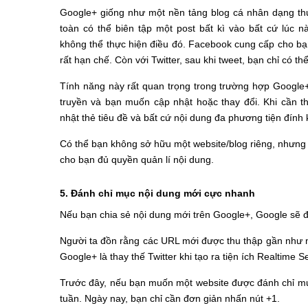
Google+ giống như một nền tảng blog cá nhân dạng th
toàn có thể biên tập một post bất kì vào bất cứ lúc n
không thể thực hiện điều đó. Facebook cung cấp cho bạ
rất hạn chế. Còn với Twitter, sau khi tweet, bạn chỉ có th
Tính năng này rất quan trọng trong trường hợp Google
truyền và bạn muốn cập nhật hoặc thay đổi. Khi cần th
nhật thẻ tiêu đề và bất cứ nội dung đa phương tiện đính
Có thể bạn không sở hữu một website/blog riêng, nhưn
cho bạn đủ quyền quản lí nội dung.
5. Đánh chỉ mục nội dung mới cực nhanh
Nếu bạn chia sẻ nội dung mới trên Google+, Google sẽ đ
Người ta đồn rằng các URL mới được thu thập gần như n
Google+ là thay thế Twitter khi tạo ra tiện ích Realtime 
Trước đây, nếu bạn muốn một website được đánh chỉ mục
tuần. Ngày nay, bạn chỉ cần đơn giản nhấn nút +1.