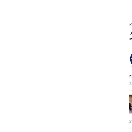
K
Đ
I
n
2
2