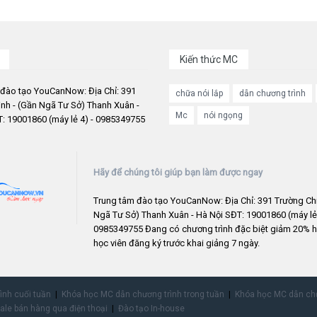
Kiến thức MC
 đào tạo YouCanNow: Địa Chỉ: 391
chữa nói lắp
dẫn chương trình
nh - (Gần Ngã Tư Sở) Thanh Xuân -
Mc
nói ngọng
: 19001860 (máy lẻ 4) - 0985349755
Hãy để chúng tôi giúp bạn làm được ngay
Trung tâm đào tạo YouCanNow: Địa Chỉ: 391 Trường Chi
Ngã Tư Sở) Thanh Xuân - Hà Nội SĐT: 19001860 (máy lẻ 
0985349755 Đang có chương trình đặc biệt giảm 20% h
học viên đăng ký trước khai giảng 7 ngày.
rình cuối tuần
Khóa học MC dẫn chương trình trong tuần
Khóa học MC dẫn chư
ale bán hàng qua điện thoại
Đào tạo In-house