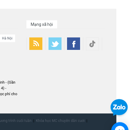
Mạng xã hội
Hà Nội
nh - (Gần
4) -
ọc phí cho
ơng trình cuối tuần
Khóa học MC chuyên dẫn cưới