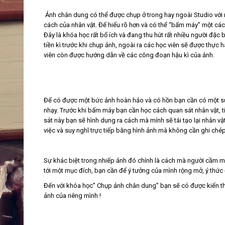
Ảnh chân dung có thể được chụp ở trong hay ngoài Studio với 
cách của nhân vật.
Để hiểu rõ hơn và có thể “bấm máy” một các
Đây là khóa học rất bổ ích và đang thu hút rất nhiều người đặc b
tiền kì trước khi chụp ảnh, ngoài ra các học viên sẽ được thực
viên còn được hướng dẫn về các công đoạn hậu kì của ảnh.
Để có được một bức ảnh hoàn hảo và có hồn bạn cần có một s
nhạy.
Trước khi bấm máy bạn cần học cách quan sát nhân vật, t
sát này bạn sẽ hình dung ra cách mà mính sẽ tái tạo lại nhân v
việc và suy nghĩ trực tiếp bằng hình ảnh mà không cần ghi chép
Sự khác biệt trong nhiếp ảnh đó chính là cách mà người cầm má
tới một mục đích, bạn cần để ý tưởng của mình rộng mở, ý thức 
Đến với khóa học” Chụp ảnh chân dung” bạn sẽ có được kiến thứ
ảnh của riêng mình !