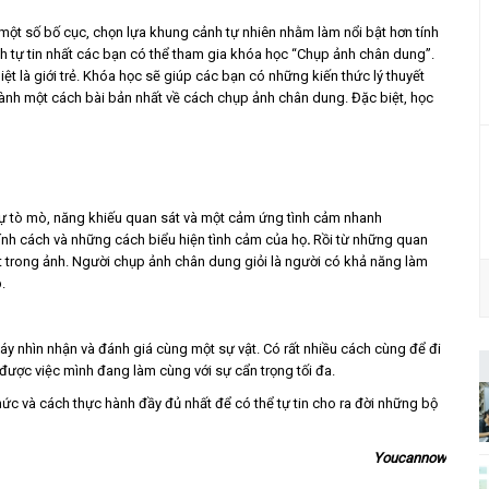
một số bố cục, chọn lựa khung cảnh tự nhiên nhằm làm nổi bật hơn tính
h tự tin nhất các bạn có thể tham gia khóa học “Chụp ảnh chân dung”.
iệt là giới trẻ. Khóa học sẽ giúp các bạn có những kiến thức lý thuyết
 hành một cách bài bản nhất về cách chụp ảnh chân dung. Đặc biệt, học
ự tò mò, năng khiếu quan sát và một cảm ứng tình cảm nhanh
ính cách và những cách biểu hiện tình cảm của họ
.
Rồi từ những quan
ật trong ảnh. Người chụp ảnh chân dung giỏi là người có khả năng làm
.
y nhìn nhận và đánh giá cùng một sự vật. Có rất nhiều cách cùng để đi
được việc mình đang làm cùng với sự cẩn trọng tối đa.
c và cách thực hành đầy đủ nhất để có thể tự tin cho ra đời những bộ
Youcannow