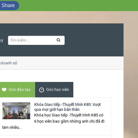
Share
ký
doanh số
Khóa học Giao tiếp ứng xử thu 
Góc đào tạo
Góc học viên
Khóa Giao tiếp -Thuyết trình K85: Vượt
qua mọi giới hạn bản thân
Khóa học Giao tiếp -Thuyết trình K85 có
6 học viên bao gồm những anh chị đã đi
làm nhiều...