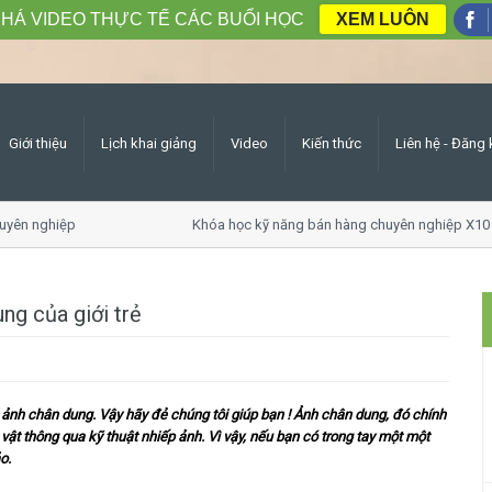
HÁ VIDEO THỰC TẾ CÁC BUỔI HỌC
XEM LUÔN
Giới thiệu
Lịch khai giảng
Video
Kiến thức
Liên hệ - Đăng 
yên nghiệp
Khóa học kỹ năng bán hàng chuyên nghiệp X10 
ng của giới trẻ
 ảnh chân dung. Vậy hãy đẻ chúng tôi giúp bạn !
Ảnh chân dung, đó chính
vật thông qua kỹ thuật nhiếp ảnh.
Vì vậy, nếu bạn có trong tay một một
o.