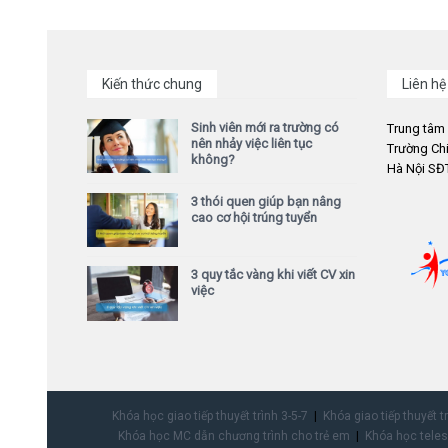
Kiến thức chung
Liên hệ
Sinh viên mới ra trường có
Trung tâm
nên nhảy việc liên tục
Trường Chi
không?
Hà Nội SĐT
3 thói quen giúp bạn nâng
cao cơ hội trúng tuyển
3 quy tắc vàng khi viết CV xin
việc
Khóa học giao tiếp thuyết trình 3-5-7
Khóa giao tiếp thuyết t
Khóa học MC dẫn chương trình cho trẻ em
Khóa học teles