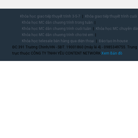
Khóa học giao tiếp thuyết trình 3-5-7
Khóa giao tiếp thuyết trình cuối
Khóa học MC dẫn chương trình trong tuần
Khóa học MC dẫn chương trình cuối tuần
Khóa học MC chuyên dẫn
Khóa học MC dẫn chương trình cho trẻ em
Khóa học telesale bán hàng qua điện thoại
Đào tạo In-house
ĐC:391 Trường Chinh/HN - SĐT: 19001860 (máy lẻ 4) - 0985349755. Trung
trực thuộc CÔNG TY TNHH YÊU CONTENT NETWORK.
Xem Bản đồ