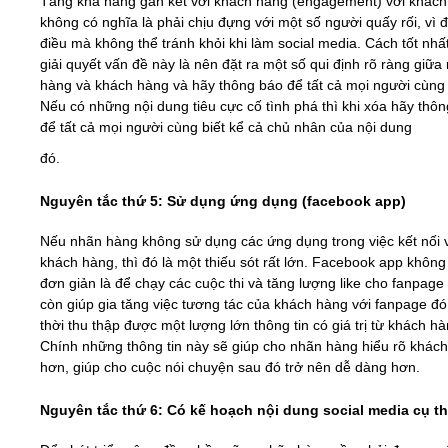
Tăng khả năng gắn kết với khách hàng (engagement) với khác
không có nghĩa là phải chịu đựng với một số người quấy rối, vì đ
điều mà không thể tránh khỏi khi làm social media. Cách tốt nhấ
giải quyết vấn đề này là nên đặt ra một số qui định rõ ràng giữa
hàng và khách hàng và hãy thông báo để tất cả mọi người cùng 
Nếu có những nội dung tiêu cực cố tình phá thì khi xóa hãy thô
để tất cả mọi người cùng biết kể cả chủ nhân của nội dung
đó.
Nguyên tắc thứ 5: Sử dụng ứng dụng (facebook app)
Nếu nhãn hàng không sử dụng các ứng dụng trong việc kết nối 
khách hàng, thì đó là một thiếu sót rất lớn. Facebook app không
đơn giản là để chạy các cuộc thi và tăng lượng like cho fanpag
còn giúp gia tăng việc tương tác của khách hàng với fanpage đ
thời thu thập được một lượng lớn thông tin có giá trị từ khách hà
Chính những thông tin này sẽ giúp cho nhãn hàng hiểu rõ khác
hơn, giúp cho cuộc nói chuyện sau đó trở nên dễ dàng hơn.
Nguyên tắc thứ 6: Có kế hoạch nội dung social media cụ t