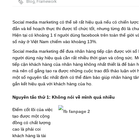
Blog
,
Framework
Video
Social media marketing có thể sẽ rất hiệu quả nếu có chiến lượ
đắn và kế hoạch thực thi được tổ chức tốt, nhưng từng đó là ch
Kiến thức
Hiện tại có khoảng 1 tỉ người dùng facebook trên toàn thế giới v
số này ở Việt Nam chiếm vào khoảng 13%.
Liên hệ - Đăng ký
Social media marketing để đưa nhãn hàng tiếp cận được với số
người dùng này hiệu quả cần rất nhiều thời gian và công sức. M
tiếp cận khách hàng của nhãn hàng không nhất thiết là để bán 
mà nên cố gắng tạo ra được những cuộc trao đổi thảo luận với 
một số nguyên tắc nhất định có thể đảm bảo giúp nhãn hàng tă
Tìm kiếm
gắn kết hiệu quả với khách hàng của họ.
Nguyên tắc thứ 1: Không nói về mình quá nhiều
Điểm cốt lõi của việc
tạo được một cộng
đồng có chất lượng
cao là phải coi
khách hàng là tài