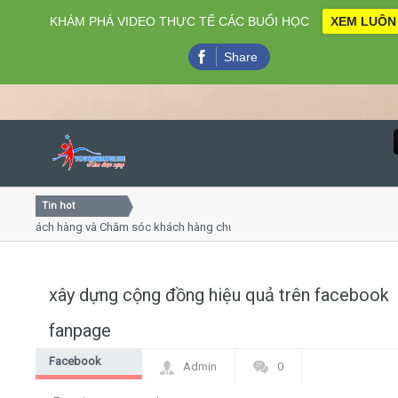
KHÁM PHÁ VIDEO THỰC TẾ CÁC BUỔI HỌC
XEM LUÔN
Share
Tin hot
Close
khách hàng và Chăm sóc khách hàng chuyên nghiệp
Khóa họ
- thuyết trình online
Khóa học
iều thứ 4, 7
Khóa học
xây dựng cộng đồng hiệu quả trên facebook
Home
fanpage
Giới thiệu
Facebook
Admin
0
Marketing
Lịch khai giảng