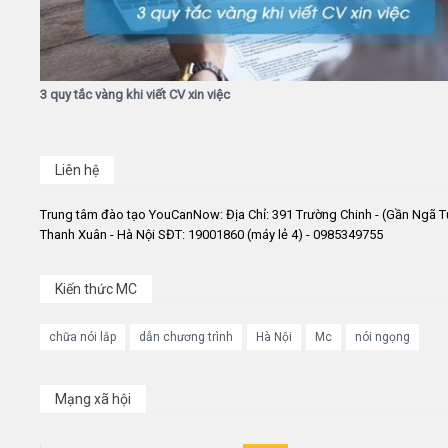
3 quy tắc vàng khi viết CV xin việc
Liên hệ
Trung tâm đào tạo YouCanNow: Địa Chỉ: 391 Trường Chinh - (Gần Ngã T
Thanh Xuân - Hà Nội SĐT: 19001860 (máy lẻ 4) - 0985349755
Kiến thức MC
chữa nói lắp
dẫn chương trình
Hà Nội
Mc
nói ngọng
Mạng xã hội