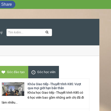
Share
ký
Khóa học Giao tiếp ứng xử thu hút
Góc đào tạo
Góc học viên
Khóa Giao tiếp -Thuyết trình K85: Vượt
qua mọi giới hạn bản thân
Khóa học Giao tiếp -Thuyết trình K85 có
6 học viên bao gồm những anh chị đã đi
làm nhiều...