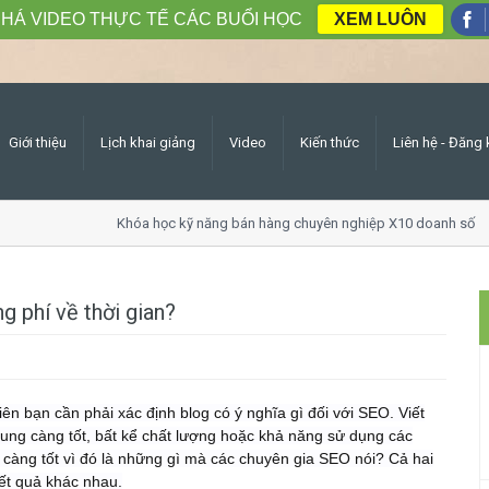
HÁ VIDEO THỰC TẾ CÁC BUỔI HỌC
XEM LUÔN
Giới thiệu
Lịch khai giảng
Video
Kiến thức
Liên hệ - Đăng 
Khóa học kỹ năng bán hàng chuyên nghiệp X10 doanh số
g phí về thời gian?
tiên bạn cần phải xác định blog có ý nghĩa gì đối với SEO. Viết
ung càng tốt, bất kể chất lượng hoặc khả năng sử dụng các
ị càng tốt vì đó là những gì mà các chuyên gia SEO nói? Cả hai
ết quả khác nhau.