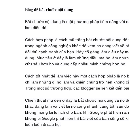
Blog để bắt chước nội dung
Bắt chước nội dung là một phương pháp tiềm năng với n
làm điều đó.
Cách hợp pháp là cách mũ trắng bắt chước nội dung để 
trong ngành công nghiệp khác để xem họ đang viết về nh
đối thủ cạnh tranh của bạn. Hãy cố gắng làm điều này m
dung. Mục tiêu ở đây là làm những điều mà họ làm nhưng 
cứu sâu hơn họ và cung cấp nhiều minh chứng hơn họ.
Cách tốt nhất để làm việc này một cách hợp pháp là nó b
chỉ làm những gì họ làm và khiến chúng trở nên không cầ
Trong một số trường hợp, các blogger sẽ liên kết đến bà
Chiến thuật mũ đen ở đây là bắt chước nội dung và nó đ
khác đang làm và viết lại nó càng nhanh càng tốt, sau đó
không mang lại lợi ích cho bạn, khi Google phát hiện ra
không bị Google phát hiện thì bài viết của bạn cũng sẽ k
luôn luôn đi sau họ.