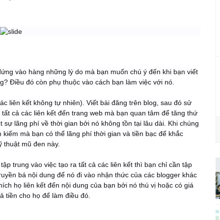
​
 đứng vào hàng những lý do mà bạn muốn chú ý đến khi bạn viết
ông? Điều đó còn phụ thuộc vào cách bạn làm việc với nó.
(các liên kết không tự nhiên). Viết bài đăng trên blog, sau đó sử
à tất cả các liên kết đến trang web mà bạn quan tâm để tăng thứ
sự lãng phí về thời gian bởi nó không tồn tại lâu dài. Khi chúng
 kiếm mà bạn có thể lãng phí thời gian và tiền bạc để khắc
ỹ thuật mũ đen này.
p trung vào việc tạo ra tất cả các liên kết thì bạn chỉ cần tập
 truyền bá nội dung để nó đi vào nhận thức của các blogger khác
ch họ liên kết đến nội dung của bạn bởi nó thú vị hoặc có giá
rả tiền cho họ để làm điều đó.