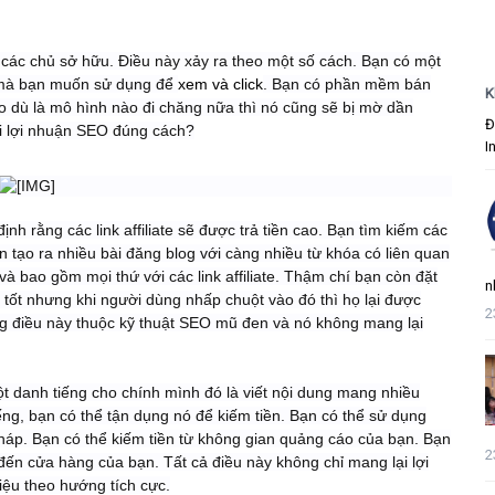
 các chủ sở hữu. Điều này xảy ra theo một số cách. Bạn có một
te mà bạn muốn sử dụng để
xem và click
. Bạn có phần mềm bán
K
 dù là mô hình nào đi chăng nữa thì nó cũng sẽ bị mờ dần
Đ
ại lợi nhuận SEO đúng cách?
I
h rằng các link affiliate sẽ được trả tiền cao. Bạn tìm kiếm các
n tạo ra nhiều bài đăng blog với càng nhiều từ khóa có liên quan
và bao gồm mọi thứ với các link affiliate. Thậm chí bạn còn đặt
n
t tốt nhưng khi người dùng nhấp chuột vào đó thì họ lại được
2
ững điều này thuộc kỹ thuật SEO mũ đen và nó không mang lại
một danh tiếng cho chính mình đó là viết nội dung mang nhiều
iếng, bạn có thể tận dụng nó để kiếm tiền. Bạn có thể sử dụng
 pháp. Bạn có thể kiếm tiền từ không gian quảng cáo của bạn. Bạn
2
đến cửa hàng của bạn. Tất cả điều này không chỉ mang lại lợi
iệu theo hướng tích cực.