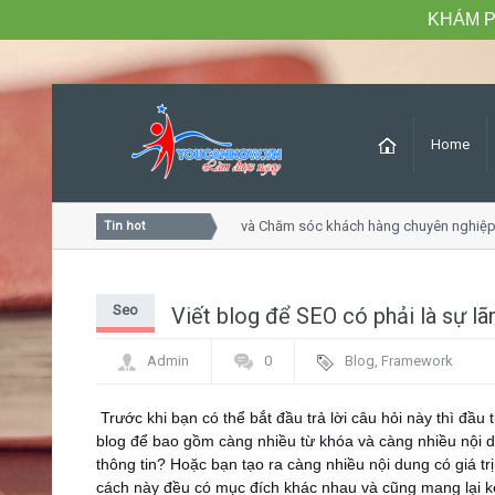
KHÁM P
Home
óa học Tư duy dịch vụ khách hàng và Chăm sóc khách hàng chuyên nghiệp
Tin hot
Seo
Viết blog để SEO có phải là sự lãn
Admin
0
Blog
,
Framework
Trước khi bạn có thể bắt đầu trả lời câu hỏi này thì đầu 
blog để bao gồm càng nhiều từ khóa và càng nhiều nội d
thông tin? Hoặc bạn tạo ra càng nhiều nội dung có giá tr
cách này đều có mục đích khác nhau và cũng mang lại k