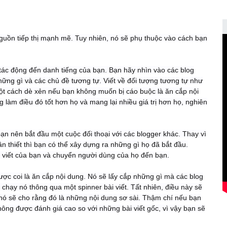
guồn tiếp thị mạnh mẽ. Tuy nhiên, nó sẽ phụ thuộc vào cách bạn
tác động đến danh tiếng của bạn. Bạn hãy nhìn vào các blog
ững gì và các chủ đề tương tự. Viết về đối tượng tương tự như
ột cách dè xẻn nếu bạn không muốn bị cáo buộc là ăn cắp nội
làm điều đó tốt hơn họ và mang lại nhiều giá trị hơn họ, nghiên
ạn nên bắt đầu một cuộc đối thoại với các blogger khác. Thay vì
n thiết thì bạn có thể xây dựng ra những gì họ đã bắt đầu.
i viết của bạn và chuyển người dùng của họ đến bạn.
ược coi là ăn cắp nội dung. Nó sẽ lấy cắp những gì mà các blog
 chạy nó thông qua một spinner bài viết. Tất nhiên, điều này sẽ
, nó sẽ cho rằng đó là những nội dung sơ sài. Thậm chí nếu bạn
hông được đánh giá cao so với những bài viết gốc, vì vậy bạn sẽ