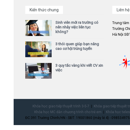
Kiến thức chung
Liên hệ
Sinh viên mới ra trường có
Trung tâm
nên nhảy việc liên tục
Trường Chi
không?
Hà Nội SĐT
3 thói quen giúp bạn nâng
cao cơ hội trúng tuyển
3 quy tắc vàng khi viết CV xin
việc
Khóa học giao tiếp thuyết trình 3-5-7
Khóa giao tiếp thuyết t
Khóa học MC dẫn chương trình cho trẻ em
Khóa học teles
ĐC:391 Trường Chinh/HN - SĐT: 19001860 (máy lẻ 4) - 0985349