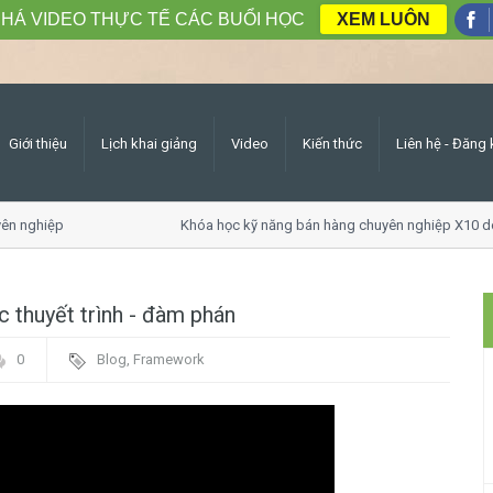
HÁ VIDEO THỰC TẾ CÁC BUỔI HỌC
XEM LUÔN
Giới thiệu
Lịch khai giảng
Video
Kiến thức
Liên hệ - Đăng 
ghiệp
Khóa học kỹ năng bán hàng chuyên nghiệp X10 doanh
c thuyết trình - đàm phán
0
Blog
,
Framework