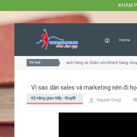
KHÁM P
Home
Khóa học Tư duy dịch vụ khách hàng và Chăm sóc khách hàng chuyên n
Tin hot
Vì sao dân sales và marketing nên đi họ
Kỹ năng giao tiếp - thuyết
Nguyễn Dung
trình - đứng trước đám
đông