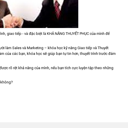
 trình, giao tiếp - và đặc biệt là KHẢ NĂNG THUYẾT PHỤC của mình để
ời làm Sales và Marketing – khóa học kỹ năng Giao tiếp và Thuyết
i làm của các bạn, khóa học sẽ giúp bạn tự tin hơn, thuyết trình trước đám
được rõ rệt khả năng của mình, nếu bạn tích cực luyện tập theo những
g không?