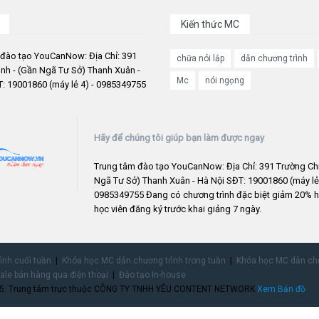
Kiến thức MC
 đào tạo YouCanNow: Địa Chỉ: 391
chữa nói lắp
dẫn chương trình
nh - (Gần Ngã Tư Sở) Thanh Xuân -
Mc
nói ngọng
: 19001860 (máy lẻ 4) - 0985349755
Hãy để chúng tôi giúp bạn làm được ngay
Trung tâm đào tạo YouCanNow: Địa Chỉ: 391 Trường Chi
Ngã Tư Sở) Thanh Xuân - Hà Nội SĐT: 19001860 (máy lẻ 
0985349755 Đang có chương trình đặc biệt giảm 20% h
học viên đăng ký trước khai giảng 7 ngày.
rình cuối tuần
Khóa học MC dẫn chương trình trong tuần
Khóa học MC dẫn chư
ale bán hàng qua điện thoại
Đào tạo In-house
755. Trung tâm trực thuộc CÔNG TY TNHH YÊU CONTENT NETWORK.
Xem Bản đồ