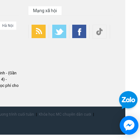
Mạng xã hội
Hà Nội
nh - (Gần
4) -
ọc phí cho
ơng trình cuối tuần
Khóa học MC chuyên dẫn cưới