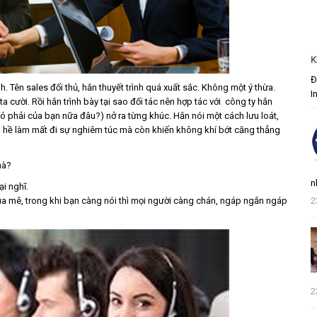
K
Đ
h. Tên sales đối thủ, hắn thuyết trình quá xuất sắc. Không một ý thừa.
I
a cười. Rồi hắn trình bày tại sao đối tác nên hợp tác với công ty hắn
có phải của bạn nữa đâu?) nở ra từng khúc. Hắn nói một cách lưu loát,
ông hề làm mất đi sự nghiêm túc mà còn khiến không khí bớt căng thẳng
mà?
n
i nghĩ.
2
bùa mê, trong khi bạn càng nói thì mọi người càng chán, ngáp ngắn ngáp
2