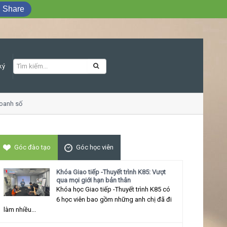
Share
ký
 số
Khóa học Giao tiếp ứng xử thu hút
Góc đào tạo
Góc học viên
Khóa Giao tiếp -Thuyết trình K85: Vượt
qua mọi giới hạn bản thân
Khóa học Giao tiếp -Thuyết trình K85 có
6 học viên bao gồm những anh chị đã đi
làm nhiều...