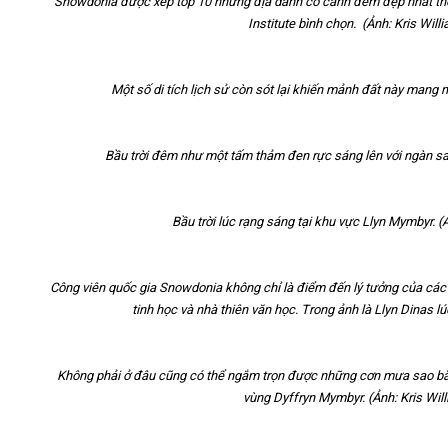
Snowdonia được xếp top 10 những địa danh có cảnh đêm đẹp nhất thế 
Institute bình chọn. (Ảnh: Kris Will
Một số di tích lịch sử còn sót lại khiến mảnh đất này mang 
Bầu trời đêm như một tấm thảm đen rực sáng lên với ngàn sao 
Bầu trời lúc rạng sáng tại khu vực Llyn Mymbyr. (
Công viên quốc gia Snowdonia không chỉ là điểm đến lý tưởng của các
tinh học và nhà thiên văn học. Trong ảnh là Llyn Dinas lú
Không phải ở đâu cũng có thể ngắm trọn được những cơn mưa sao băng
vùng Dyffryn Mymbyr. (Ảnh: Kris Wil