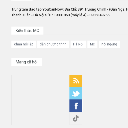
Trung tâm đào tạo YouCanNow: Địa Chỉ: 391 Trường Chinh - (Gần Ngã T
Thanh Xuân - Hà Nội SĐT: 19001860 (máy lẻ 4) - 0985349755
Kiến thức MC
chữa nói lắp
dẫn chương trình
Hà Nội
Mc
nói ngọng
Mạng xã hội