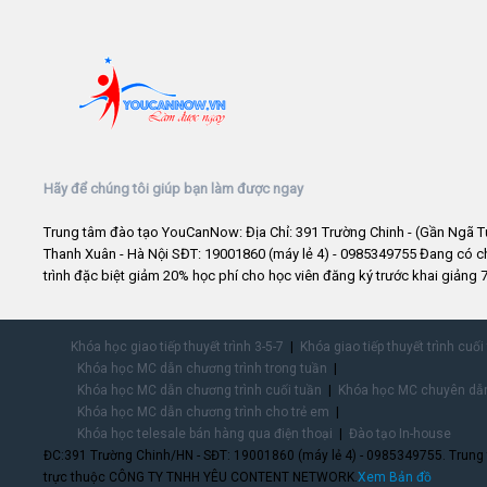
Hãy để chúng tôi giúp bạn làm được ngay
Trung tâm đào tạo YouCanNow: Địa Chỉ: 391 Trường Chinh - (Gần Ngã T
Thanh Xuân - Hà Nội SĐT: 19001860 (máy lẻ 4) - 0985349755 Đang có 
trình đặc biệt giảm 20% học phí cho học viên đăng ký trước khai giảng 7
Khóa học giao tiếp thuyết trình 3-5-7
Khóa giao tiếp thuyết trình cuối
Khóa học MC dẫn chương trình trong tuần
Khóa học MC dẫn chương trình cuối tuần
Khóa học MC chuyên dẫn
Khóa học MC dẫn chương trình cho trẻ em
Khóa học telesale bán hàng qua điện thoại
Đào tạo In-house
ĐC:391 Trường Chinh/HN - SĐT: 19001860 (máy lẻ 4) - 0985349755. Trung
trực thuộc CÔNG TY TNHH YÊU CONTENT NETWORK.
Xem Bản đồ