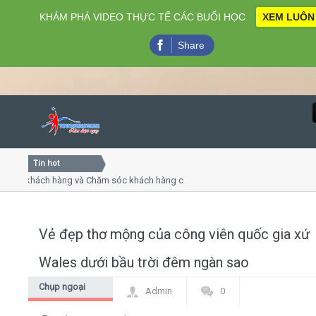
KHÁM PHÁ VIDEO THỰC TẾ CÁC BUỔI HỌC
XEM LUÔN
Share
Tin hot
Close
 khách hàng và Chăm sóc khách hàng chuyên nghiệp
Khóa h
p - thuyết trình online
Khóa họ
hiều thứ 4, 7
Khóa h
Vẻ đẹp thơ mộng của công viên quốc gia xứ
Home
Wales dưới bầu trời đêm ngàn sao
Giới thiệu
Chụp ngoại
Admin
0
cảnh
Lịch khai giảng