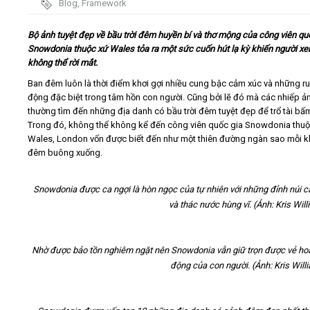
Blog
,
Framework
Video
Bộ ảnh tuyệt đẹp về bầu trời đêm huyền bí và thơ mộng của công viên qu
Snowdonia thuộc xứ Wales tỏa ra một sức cuốn hút lạ kỳ khiến người x
không thể rời mắt.
Kiến thức
Ban đêm luôn là thời điểm khơi gợi nhiều cung bậc cảm xúc và những r
động đặc biệt trong tâm hồn con người. Cũng bởi lẽ đó mà các nhiếp ả
Liên hệ - Đăng ký
thường tìm đến những địa danh có bầu trời đêm tuyệt đẹp để trổ tài bấ
Trong đó, không thể không kể đến công viên quốc gia Snowdonia thuộ
Wales, London vốn được biết đến như một thiên đường ngàn sao mỗi k
đêm buông xuống.
Tìm kiếm
Snowdonia được ca ngợi là hòn ngọc của tự nhiên với những đỉnh núi c
và thác nước hùng vĩ. (Ảnh: Kris Wil
Nhờ được bảo tồn nghiêm ngặt nên Snowdonia vẫn giữ trọn được vẻ hoan
động của con người. (Ảnh: Kris Will