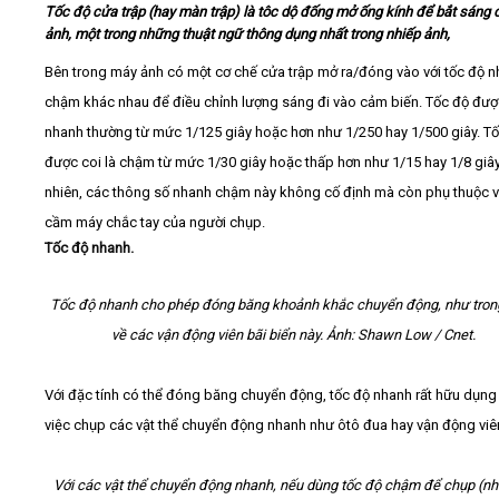
Tốc độ cửa trập (hay màn trập) là tôc dộ đống mở ống kính để bắt sáng 
ảnh, một trong những thuật ngữ thông dụng nhất trong nhiếp ảnh,
Video
Bên trong máy ảnh có một cơ chế cửa trập mở ra/đóng vào với tốc độ 
chậm khác nhau để điều chỉnh lượng sáng đi vào cảm biến. Tốc độ được
Kiến thức
nhanh thường từ mức 1/125 giây hoặc hơn như 1/250 hay 1/500 giây. T
được coi là chậm từ mức 1/30 giây hoặc thấp hơn như 1/15 hay 1/8 giây
Liên hệ - Đăng ký
nhiên, các thông số nhanh chậm này không cố định mà còn phụ thuộc 
cầm máy chắc tay của người chụp.
Tốc độ nhanh.
Tìm kiếm
Tốc độ nhanh cho phép đóng băng khoảnh khắc chuyển động, như trong
về các vận động viên bãi biển này. Ảnh: Shawn Low / Cnet.
Với đặc tính có thể đóng băng chuyển động, tốc độ nhanh rất hữu dụng
việc chụp các vật thể chuyển động nhanh như ôtô đua hay vận động viê
Với các vật thể chuyển động nhanh, nếu dùng tốc độ chậm để chụp (n