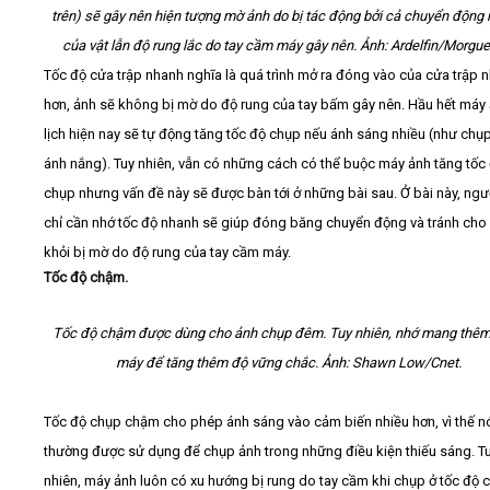
trên) sẽ gây nên hiện tượng mờ ảnh do bị tác động bởi cả chuyển động
của vật lẫn độ rung lắc do tay cầm máy gây nên. Ảnh: Ardelfin/Morgue
Tốc độ cửa trập nhanh nghĩa là quá trình mở ra đóng vào của cửa trập 
hơn, ảnh sẽ không bị mờ do độ rung của tay bấm gây nên. Hầu hết máy
lịch hiện nay sẽ tự động tăng tốc độ chụp nếu ánh sáng nhiều (như chụ
ánh nắng). Tuy nhiên, vẫn có những cách có thể buộc máy ảnh tăng tốc
chụp nhưng vấn đề này sẽ được bàn tới ở những bài sau. Ở bài này, ngư
chỉ cần nhớ tốc độ nhanh sẽ giúp đóng băng chuyển động và tránh cho
khỏi bị mờ do độ rung của tay cầm máy.
Tốc độ chậm.
Tốc độ chậm được dùng cho ảnh chụp đêm. Tuy nhiên, nhớ mang thê
máy để tăng thêm độ vững chắc. Ảnh: Shawn Low/Cnet.
Tốc độ chụp chậm cho phép ánh sáng vào cảm biến nhiều hơn, vì thế n
thường được sử dụng để chụp ảnh trong những điều kiện thiếu sáng. T
nhiên, máy ảnh luôn có xu hướng bị rung do tay cầm khi chụp ở tốc độ