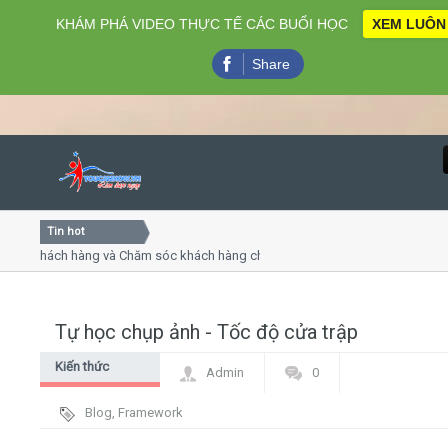
KHÁM PHÁ VIDEO THỰC TẾ CÁC BUỔI HỌC
XEM LUÔN
Share
Tin hot
Close
 khách hàng và Chăm sóc khách hàng chuyên nghiệp
Khóa h
 - thuyết trình online
Khóa họ
hiều thứ 4, 7
Khóa họ
Tự học chụp ảnh - Tốc độ cửa trập
Home
Kiến thức
Admin
0
Giới thiệu
chung
Blog
,
Framework
Lịch khai giảng