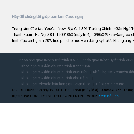
Hãy để chúng tôi giúp bạn làm được ngay
Trung tâm đào tạo YouCanNow: Địa Chỉ: 391 Trường Chinh - (Gần Ngã T
Thanh Xuân - Hà Nội SĐT: 19001860 (máy lẻ 4) - 0985349755 Đang có 
trình đặc biệt giảm 20% học phí cho học viên đăng ký trước khai giảng 7
Khóa học giao tiếp thuyết trình 3-5-7
Khóa giao tiếp thuyết trình cuối
Khóa học MC dẫn chương trình trong tuần
Khóa học MC dẫn chương trình cuối tuần
Khóa học MC chuyên dẫn
Khóa học MC dẫn chương trình cho trẻ em
Khóa học telesale bán hàng qua điện thoại
Đào tạo In-house
ĐC:391 Trường Chinh/HN - SĐT: 19001860 (máy lẻ 4) - 0985349755. Trung
trực thuộc CÔNG TY TNHH YÊU CONTENT NETWORK.
Xem Bản đồ