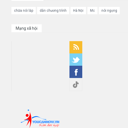
chữa nói lắp
dẫn chương trình
Hà Nội
Mc
nói ngọng
Mạng xã hội