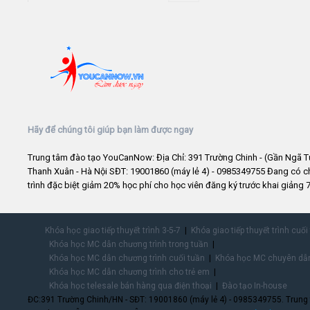
Hãy để chúng tôi giúp bạn làm được ngay
Trung tâm đào tạo YouCanNow: Địa Chỉ: 391 Trường Chinh - (Gần Ngã T
Thanh Xuân - Hà Nội SĐT: 19001860 (máy lẻ 4) - 0985349755 Đang có 
trình đặc biệt giảm 20% học phí cho học viên đăng ký trước khai giảng 7
Khóa học giao tiếp thuyết trình 3-5-7
Khóa giao tiếp thuyết trình cuối
Khóa học MC dẫn chương trình trong tuần
Khóa học MC dẫn chương trình cuối tuần
Khóa học MC chuyên dẫn
Khóa học MC dẫn chương trình cho trẻ em
Khóa học telesale bán hàng qua điện thoại
Đào tạo In-house
ĐC:391 Trường Chinh/HN - SĐT: 19001860 (máy lẻ 4) - 0985349755. Trung