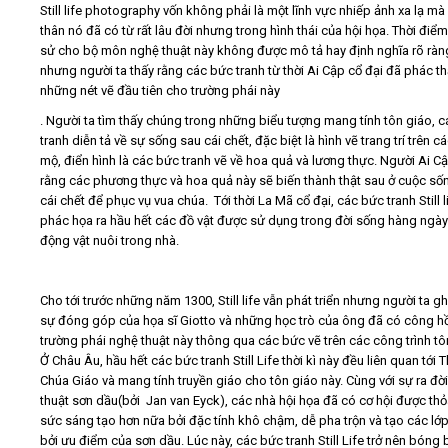
Still life photography vốn không phải là một lĩnh vực nhiếp ảnh xa lạ mà
thân nó đã có từ rất lâu đời nhưng trong hình thái của hội họa. Thời điểm
Video
sử cho bộ môn nghệ thuật này không được mô tả hay định nghĩa rõ ràn
nhưng người ta thấy rằng các bức tranh từ thời Ai Cập cổ đại đã phác th
những nét vẽ đầu tiên cho trường phái này
Kiến thức
. Người ta tìm thấy chúng trong những biểu tượng mang tính tôn giáo, 
tranh diễn tả về sự sống sau cái chết, đặc biệt là hình vẽ trang trí trên 
Liên hệ - Đăng ký
mộ, điển hình là các bức tranh vẽ về hoa quả và lương thực. Người Ai Cậ
rằng các phương thực và hoa quả này sẽ biến thành thật sau ở cuộc số
cái chết để phục vụ vua chúa. Tới thời La Mã cổ đại, các bức tranh Still l
phác họa ra hầu hết các đồ vật được sử dụng trong đời sống hàng ngày
động vật nuôi trong nhà.
Tìm kiếm
Cho tới trước những năm 1300, Still life vẫn phát triển nhưng người ta g
sự đóng góp của họa sĩ Giotto và những học trò của ông đã có công hồ
trường phái nghệ thuật này thông qua các bức vẽ trên các công trình tô
Ở Châu Âu, hầu hết các bức tranh Still Life thời kì này đều liên quan tới 
Chúa Giáo và mang tính truyền giáo cho tôn giáo này. Cùng với sự ra đời
thuật sơn dầu(bởi Jan van Eyck), các nhà hội họa đã có cơ hội được th
sức sáng tạo hơn nữa bởi đặc tính khô chậm, dễ pha trộn và tạo các lớ
bởi ưu điểm của sơn dầu. Lúc này, các bức tranh Still Life trở nên bóng 