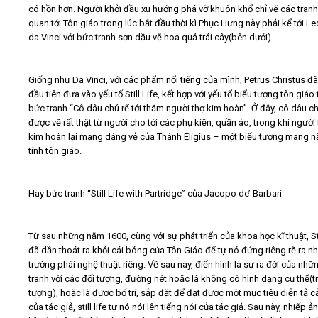
có hồn hơn. Người khởi đầu xu hướng phá vỡ khuôn khổ chỉ vẽ các tranh 
quan tới Tôn giáo trong lúc bắt đầu thời kì Phục Hưng này phải kể tới L
da Vinci với bức tranh sơn dầu vẽ hoa quả trái cây(bên dưới).
Giống như Da Vinci, với các phẩm nổi tiếng của mình, Petrus Christus đã
đầu tiên đưa vào yếu tố Still Life, kết hợp với yếu tổ biểu tượng tôn giáo
bức tranh “Cô dâu chú rể tới thăm người thợ kim hoàn”. Ở đây, cô dâu ch
được vẽ rất thật từ người cho tới các phụ kiện, quần áo, trong khi người
kim hoàn lại mang dáng vẻ của Thánh Eligius – một biểu tượng mang 
tính tôn giáo.
Hay bức tranh “Still Life with Partridge” của Jacopo de’ Barbari
Từ sau những năm 1600, cùng với sự phát triển của khoa học kĩ thuật, Stil
đã dần thoát ra khỏi cái bóng của Tôn Giáo để tự nó đứng riêng rẽ ra n
trường phái nghệ thuật riêng. Về sau này, điển hình là sự ra đời của nh
tranh với các đối tượng, đường nét hoặc là không có hình dạng cụ thể(t
tượng), hoặc là được bố trí, sắp đặt để đạt được một mục tiêu diễn tả 
của tác giả, still life tự nó nói lên tiếng nói của tác giả. Sau này, nhiếp ảnh