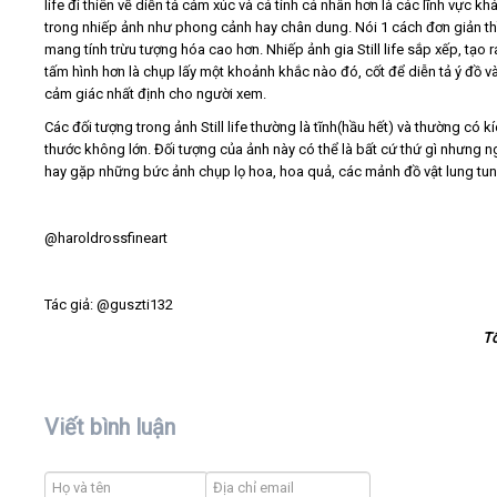
life đi thiên về diễn tả cảm xúc và cá tính cá nhân hơn là các lĩnh vực kh
trong nhiếp ảnh như phong cảnh hay chân dung. Nói 1 cách đơn giản th
mang tính trừu tượng hóa cao hơn. Nhiếp ảnh gia Still life sắp xếp, tạo 
tấm hình hơn là chụp lấy một khoảnh khắc nào đó, cốt để diễn tả ý đồ v
cảm giác nhất định cho người xem.
Các đối tượng trong ảnh Still life thường là tĩnh(hầu hết) và thường có k
thước không lớn. Đối tượng của ảnh này có thể là bất cứ thứ gì nhưng n
hay gặp những bức ảnh chụp lọ hoa, hoa quả, các mảnh đồ vật lung tu
@haroldrossfineart
Tác giả: @guszti132
T
Viết bình luận