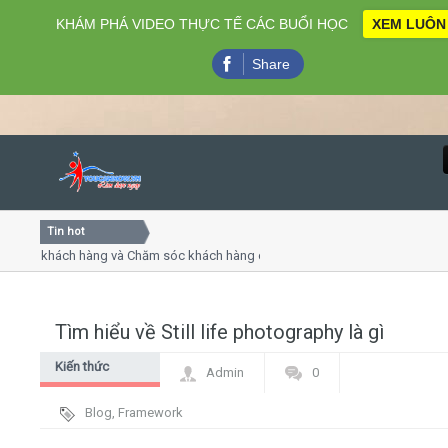
KHÁM PHÁ VIDEO THỰC TẾ CÁC BUỔI HỌC
XEM LUÔN
Share
Tin hot
Close
ụ khách hàng và Chăm sóc khách hàng chuyên nghiệp
Khóa 
ếp - thuyết trình online
Khóa h
chiều thứ 4, 7
Khóa 
Tìm hiểu về Still life photography là gì
Home
Kiến thức
Admin
0
Giới thiệu
chung
Blog
,
Framework
Lịch khai giảng