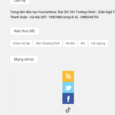
Liên hệ
Trung tâm đào tạo YouCanNow: Địa Chỉ: 391 Trường Chinh - (Gần Ngã T
Thanh Xuân - Hà Nội SĐT: 19001860 (máy lẻ 4) - 0985349755
Kiến thức MC
chữa nói lắp
dẫn chương trình
Hà Nội
Mc
nói ngọng
Mạng xã hội