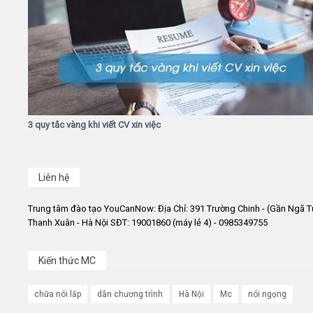
3 quy tắc vàng khi viết CV xin việc
Liên hệ
Trung tâm đào tạo YouCanNow: Địa Chỉ: 391 Trường Chinh - (Gần Ngã T
Thanh Xuân - Hà Nội SĐT: 19001860 (máy lẻ 4) - 0985349755
Kiến thức MC
chữa nói lắp
dẫn chương trình
Hà Nội
Mc
nói ngọng