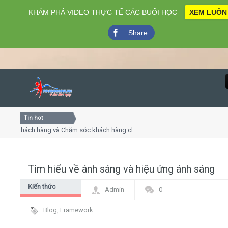
KHÁM PHÁ VIDEO THỰC TẾ CÁC BUỔI HỌC
XEM LUÔN
Share
Tin hot
Close
ụ khách hàng và Chăm sóc khách hàng chuyên nghiệp
Khóa h
p - thuyết trình online
Khóa họ
chiều thứ 4, 7
Khóa h
Tìm hiểu về ánh sáng và hiệu ứng ánh sáng
Home
Kiến thức
Admin
0
Giới thiệu
chung
Blog
,
Framework
Lịch khai giảng