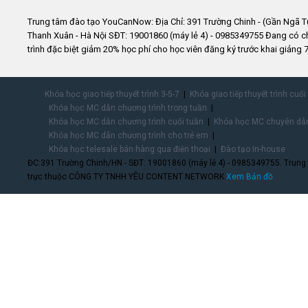
Trung tâm đào tạo YouCanNow: Địa Chỉ: 391 Trường Chinh - (Gần Ngã T
Thanh Xuân - Hà Nội SĐT: 19001860 (máy lẻ 4) - 0985349755 Đang có 
trình đặc biệt giảm 20% học phí cho học viên đăng ký trước khai giảng 7
Khóa học giao tiếp thuyết trình 3-5-7
Khóa giao tiếp thuyết trình cuối
Khóa học MC dẫn chương trình trong tuần
Khóa học MC dẫn chương trình cuối tuần
Khóa học MC chuyên dẫn
Khóa học MC dẫn chương trình cho trẻ em
Khóa học telesale bán hàng qua điện thoại
Đào tạo In-house
ĐC:391 Trường Chinh/HN - SĐT: 19001860 (máy lẻ 4) - 0985349755. Trung
trực thuộc CÔNG TY TNHH YÊU CONTENT NETWORK.
Xem Bản đồ