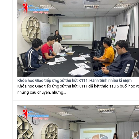
Khóa học Giao tiếp ứng xử thu hút K111: Hành trình nhiều kỉ niệm
Khóa học Giao tiếp ứng xử thu hút K111 đã kết thúc sau 6 buổi học v
những câu chuyện, những...