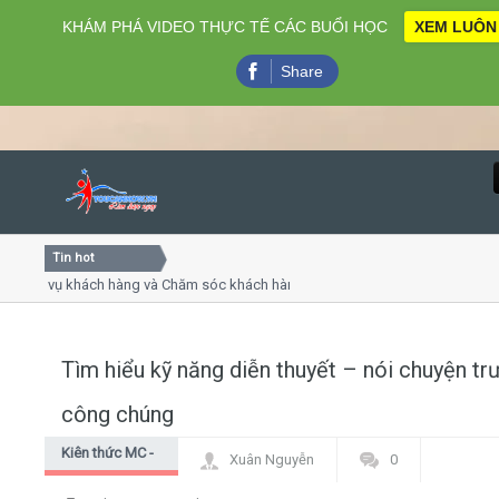
KHÁM PHÁ VIDEO THỰC TẾ CÁC BUỔI HỌC
XEM LUÔN
Share
Tin hot
Close
h vụ khách hàng và Chăm sóc khách hàng chuyên nghiệp
Khó
tiếp - thuyết trình online
Khó
ẹp chiều thứ 4, 7
Khó
Tìm hiểu kỹ năng diễn thuyết – nói chuyện tr
Home
công chúng
Giới thiệu
Kiên thức MC -
Xuân Nguyễn
0
dẫn chương
Lịch khai giảng