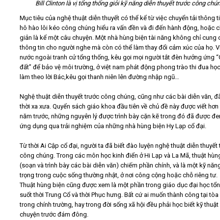
Bill Clinton là vị tổng thống giỏi kỹ năng diễn thuyết trước công chú
Mục tiêu của nghệ thuật diễn thuyết có thể kể từ việc chuyển tải thông t
hô hào lôi kéo công chúng hiểu ra vấn đền và đi đến hành động, hoặc c
giản là kể một câu chuyện. Một nhà hùng biện tài năng không chỉ cung
thông tin cho người nghe mà còn có thể làm thay đổi cảm xúc của họ. Ví
nước ngoài tranh cử tổng thống, kêu gọi mọi người tắt đèn hưởng ứng “G
đất” để bảo vệ môi trường,
ở việt nam phát động phong trào thi đua học
làm theo lời Bác,kêu gọi thanh niên lên đường nhập ngũ…
Nghệ thuật diễn thuyết trước công chúng, cũng như các bài diễn văn, đ
thời xa xưa. Quyển sách giáo khoa đầu tiên về chủ đề này được viết hơn
năm trước, những nguyên lý được trình bày cặn kẽ trong đó đã được đ
ứng dụng qua trải nghiệm của những nhà hùng biện Hy Lạp cổ đại.
Từ thời Ai Cập cổ đại, người ta đã biết đào luyện nghệ thuật diễn thuyết
công chúng. Trong các môn học kinh điển ở Hi Lạp và La Mã, thuật hùn
(soạn và trình bày các bài diễn văn) chiếm phần chính, và là một kỹ nă
trọng trong cuộc sống thường nhật, ở nơi công cộng hoặc chỗ riêng tư.
Thuật hùng biện cũng được xem là một phần trong giáo dục đại học tổ
suốt thời Trung Cổ và thời Phục hưng. Bất cứ ai muốn thành công tại tòa 
trong chính trường, hay trong đời sống xã hội đều phải học biết kỹ thuật
chuyện trước đám đông.