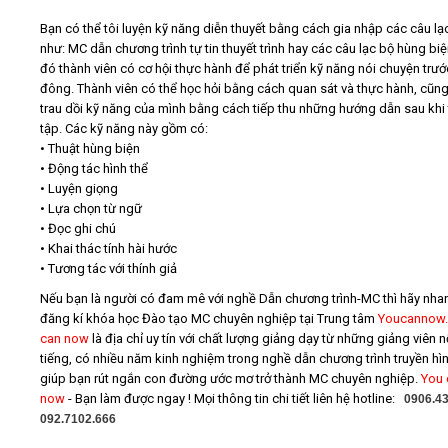
Bạn có thể tôi luyện kỹ năng diễn thuyết bằng cách gia nhập các câu lạ
như: MC dẫn chương trình tự tin thuyết trình hay các câu lạc bộ hùng biệ
đó thành viên có cơ hội thực hành để phát triển kỹ năng nói chuyện trư
đông. Thành viên có thể học hỏi bằng cách quan sát và thực hành, cũn
trau dồi kỹ năng của mình bằng cách tiếp thu những hướng dẫn sau khi
tập. Các kỹ năng này gồm có:
• Thuật hùng biện
• Động tác hình thể
• Luyện giọng
• Lựa chọn từ ngữ
• Đọc ghi chú
• Khai thác tính hài hước
• Tương tác với thính giả
Nếu bạn là người có đam mê với nghề Dẫn chương trình-MC thì hãy nhan
đăng kí khóa học Đào tạo MC chuyên nghiệp tại Trung tâm
Youcannow.
can now
là địa chỉ uy tín với chất lượng giảng dạy từ những giảng viên n
tiếng, có nhiều năm kinh nghiệm trong nghề dẫn chương trình truyền hìn
giúp bạn rút ngắn con đường ước mơ trở thành MC chuyên nghiệp.
You 
now
- Bạn làm được ngay ! Mọi thông tin chi tiết liên hệ hotline:
0906.43
092.7102.666