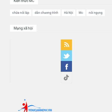
Kiến thức MC
chữa nói lắp
dẫn chương trình
Hà Nội
Mc
nói ngọng
Mạng xã hội