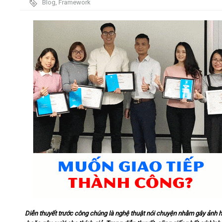
Blog
,
Framework
trình
Video
Kiến thức
Liên hệ - Đăng ký
Tìm kiếm
Diễn thuyết trước công chúng
là
nghệ thuật nói chuyện
nhằm gây ảnh 