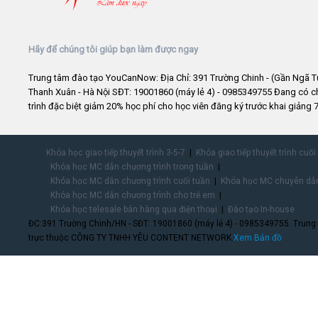
Hãy để chúng tôi giúp bạn làm được ngay
Trung tâm đào tạo YouCanNow: Địa Chỉ: 391 Trường Chinh - (Gần Ngã T
Thanh Xuân - Hà Nội SĐT: 19001860 (máy lẻ 4) - 0985349755 Đang có 
trình đặc biệt giảm 20% học phí cho học viên đăng ký trước khai giảng 7
Khóa học giao tiếp thuyết trình 3-5-7
Khóa giao tiếp thuyết trình cuối
Khóa học MC dẫn chương trình trong tuần
Khóa học MC dẫn chương trình cuối tuần
Khóa học MC chuyên dẫn
Khóa học MC dẫn chương trình cho trẻ em
Khóa học telesale bán hàng qua điện thoại
Đào tạo In-house
ĐC:391 Trường Chinh/HN - SĐT: 19001860 (máy lẻ 4) - 0985349755. Trung
trực thuộc CÔNG TY TNHH YÊU CONTENT NETWORK.
Xem Bản đồ