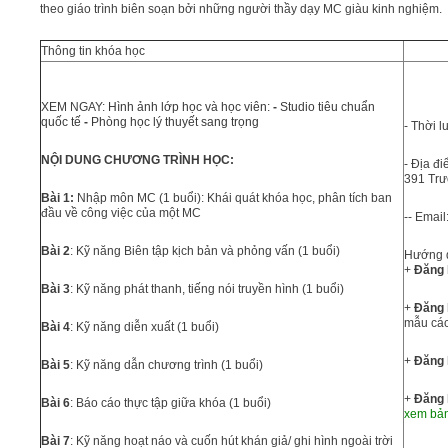
theo giáo trình biên soạn bởi những người thầy dạy MC giàu kinh nghiệm.
Thông tin khóa học
XEM NGAY:
Hình ảnh lớp học và học viên:
-
Studio tiêu chuẩn
quốc tế
-
Phòng học lý thuyết sang trọng
- Thời l
NỘI DUNG CHƯƠNG TRÌNH HỌC:
- Địa đ
391 Trư
Bài 1:
Nhập môn MC (1 buổi): Khái quát khóa học, phân tích ban
đầu về công việc của một MC
-- Email
Bài 2
: Kỹ năng Biên tập kịch bản và phỏng vấn (1 buổi)
Hướng d
+
Đăng 
Bài 3
: Kỹ năng phát thanh, tiếng nói truyền hình (1 buổi)
+
Đăng 
mẫu các
Bài 4
: Kỹ năng diễn xuất (1 buổi)
+
Đăng 
Bài 5
: Kỹ năng dẫn chương trình (1 buổi)
+
Đăng 
Bài 6
: Báo cáo thực tập giữa khóa (1 buổi)
xem bả
Bài 7
: Kỹ năng hoạt náo và cuốn hút khán giả/ ghi hình ngoài trời