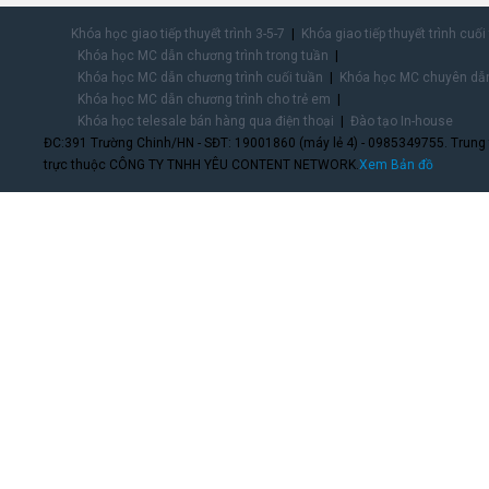
Khóa học giao tiếp thuyết trình 3-5-7
Khóa giao tiếp thuyết trình cuối
Khóa học MC dẫn chương trình trong tuần
Khóa học MC dẫn chương trình cuối tuần
Khóa học MC chuyên dẫn
Khóa học MC dẫn chương trình cho trẻ em
Khóa học telesale bán hàng qua điện thoại
Đào tạo In-house
ĐC:391 Trường Chinh/HN - SĐT: 19001860 (máy lẻ 4) - 0985349755. Trung
trực thuộc CÔNG TY TNHH YÊU CONTENT NETWORK.
Xem Bản đồ