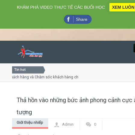
KHÁM PHÁ VIDEO THỰC TẾ CÁC BUỔI HỌC
XEM LUÔN
Share
Tin hot
Close
khách hàng và Chăm sóc khách hàng chuyên nghiệp
Khóa họ
- thuyết trình online
Khóa học
iều thứ 4, 7
Khóa học
Thả hồn vào những bức ảnh phong cảnh cực 
Home
tượng
Giới thiệu
Giới thiệu nhiếp
Admin
0
ảnh gia
Lịch khai giảng