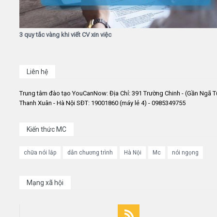
3 quy tắc vàng khi viết CV xin việc
Liên hệ
Trung tâm đào tạo YouCanNow: Địa Chỉ: 391 Trường Chinh - (Gần Ngã T
Thanh Xuân - Hà Nội SĐT: 19001860 (máy lẻ 4) - 0985349755
Kiến thức MC
chữa nói lắp
dẫn chương trình
Hà Nội
Mc
nói ngọng
Mạng xã hội