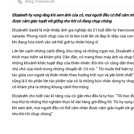
Blog
,
Framework
Video
Elizabeth hy vọng rằng khi xem ảnh của cô, mọi người đều có thể cảm n
được cảm giác tuyệt vời giống như khi cô đang chụp chúng.
Kiến thức
Elizabeth Gadd là một nhiếp ảnh gia nghiệp dư 21 tuổi đến từ Vancouve
canada. Phong cách chụp của cô là làm toát lên vẻ đẹp kì diệu của con
khi đang hòa mình vào với thế giới tự nhiên hùng vĩ.
Liên hệ - Đăng ký
Lớn lên cạnh những cánh đồng, khu rừng và những ngọn núi, Elizabeth
thích mạo hiểm và khám phá. Dần dần, cô mang theo máy ảnh và chụp l
những khoảnh khắc tuyệt đẹp của thiên nhiên. Đôi khi cô cũng dẫn theo
chú chó của mình trong những chuyến đi. Cô nói: " Tôi muốn thể hiện tự
tác giữa con người và thiên nhiên theo hướng tích cực và yên bình nhất"
Tìm kiếm
cũng là lí do phần lớn tác phẩm của cô là những bức chân dung tự chụp
cô khám phá ra những khung cảnh thơ mộng.
Elizabeth cho biết các kĩ năng của cô gần như đều là tự học: "Tôi học 
mọi thứ từ những thử nghiệm thực tế dài hàng giờ đồng hồ. Tôi hy vọng
khi xem ảnh, mọi người đều có thể cảm nhận được cảm giác tuyệt vời g
như khi tôi chụp chúng".