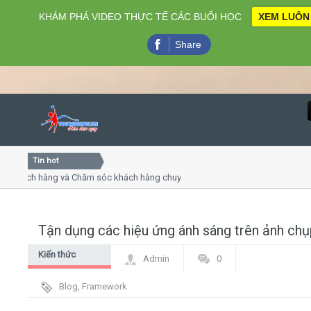
KHÁM PHÁ VIDEO THỰC TẾ CÁC BUỔI HỌC
XEM LUÔN
Share
Tin hot
Close
hách hàng và Chăm sóc khách hàng chuyên nghiệp
Khóa học 
thuyết trình online
Khóa học "
u thứ 4, 7
Khóa học 
Tận dụng các hiệu ứng ánh sáng trên ảnh chụ
Home
Kiến thức
Admin
0
Giới thiệu
chung
Blog
,
Framework
Lịch khai giảng