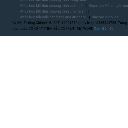
Khóa học MC dẫn chương trình trong tuần
Khóa học MC dẫn chương trình cuối tuần
Khóa học MC chuyên dẫn
Khóa học MC dẫn chương trình cho trẻ em
Khóa học telesale bán hàng qua điện thoại
Đào tạo In-house
ĐC:391 Trường Chinh/HN - SĐT: 19001860 (máy lẻ 4) - 0985349755. Trung
trực thuộc CÔNG TY TNHH YÊU CONTENT NETWORK.
Xem Bản đồ