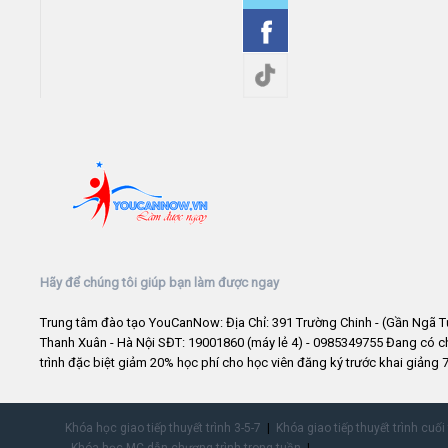
Hãy để chúng tôi giúp bạn làm được ngay
Trung tâm đào tạo YouCanNow: Địa Chỉ: 391 Trường Chinh - (Gần Ngã T
Thanh Xuân - Hà Nội SĐT: 19001860 (máy lẻ 4) - 0985349755 Đang có 
trình đặc biệt giảm 20% học phí cho học viên đăng ký trước khai giảng 7
Khóa học giao tiếp thuyết trình 3-5-7
Khóa giao tiếp thuyết trình cuối