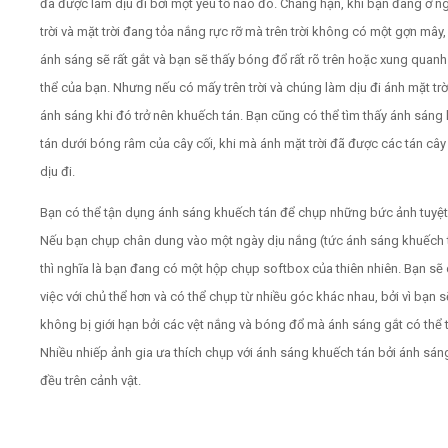
đã được làm dịu đi bởi một yếu tố nào đó. Chẳng hạn, khi bạn đang ở n
trời và mặt trời đang tỏa nắng rực rỡ mà trên trời không có một gợn mây,
ánh sáng sẽ rất gắt và bạn sẽ thấy bóng đổ rất rõ trên hoặc xung quanh
thể của bạn. Nhưng nếu có mấy trên trời và chúng làm dịu đi ánh mặt trời
ánh sáng khi đó trở nên khuếch tán. Bạn cũng có thể tìm thấy ánh sáng
tán dưới bóng râm của cây cối, khi mà ánh mặt trời đã được các tán cây
dịu đi.
Bạn có thể tận dụng ánh sáng khuếch tán để chụp những bức ảnh tuyệt 
Nếu bạn chụp chân dung vào một ngày dịu nắng (tức ánh sáng khuếch 
thì nghĩa là bạn đang có một hộp chụp softbox của thiên nhiên. Bạn sẽ
việc với chủ thể hơn và có thể chụp từ nhiều góc khác nhau, bởi vì bạn s
không bị giới hạn bởi các vệt nắng và bóng đổ mà ánh sáng gắt có thể t
Nhiều nhiếp ảnh gia ưa thích chụp với ánh sáng khuếch tán bởi ánh sáng
đều trên cảnh vật.