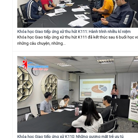
Khóa học Giao tiếp ứng xử thu hút K111: Hành trình nhiều kỉ niệm
Khóa học Giao tiếp ứng xử thu hút K111 đã kết thúc sau 6 buổi học v
những câu chuyện, những...
Khóa học Giao tiếp ứng xử K110: Những gương mặt trẻ ưu tú