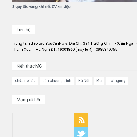
3 quy tắc vàng khi viết CV xin việc
Liên hệ
Trung tâm đào tạo YouCanNow: Địa Chỉ: 391 Trường Chinh - (Gần Ngã T
Thanh Xuân - Hà Nội SĐT: 19001860 (máy lẻ 4) - 0985349755
Kiến thức MC
chữa nói lắp
dẫn chương trình
Hà Nội
Mc
nói ngọng
Mạng xã hội