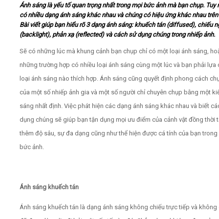
Ánh sáng là yếu tố quan trọng nhất trong mọi bức ảnh mà bạn chụp. Tuy 
có nhiều dạng ánh sáng khác nhau và chúng có hiệu ứng khác nhau trên
Video
Bài viết giúp bạn hiểu rõ 3 dạng ánh sáng: khuếch tán (diffused), chiếu 
(backlight), phản xạ (reflected) và cách sử dụng chúng trong nhiếp ảnh.
Kiến thức
Sẽ có những lúc mà khung cảnh bạn chụp chỉ có một loại ánh sáng, ho
những trường hợp có nhiều loại ánh sáng cùng một lúc và bạn phải lựa
Liên hệ - Đăng ký
loại ánh sáng nào thích hợp. Ánh sáng cũng quyết định phong cách ch
của một số nhiếp ảnh gia và một số người chỉ chuyên chụp bằng một ki
sáng nhất định. Việc phát hiện các dạng ánh sáng khác nhau và biết c
dụng chúng sẽ giúp bạn tận dụng mọi ưu điểm của cảnh vật đồng thời 
Tìm kiếm
thêm độ sâu, sự đa dạng cũng như thể hiện được cá tính của bạn trong
bức ảnh.
Ánh sáng khuếch tán
Ánh sáng khuếch tán là dạng ánh sáng không chiếu trực tiếp và không 