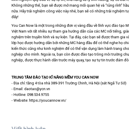
Không những thế, bạn sẽ được mở mang mối quan hệ và “rủng rỉnh” hầ
nữa. Hãy trải nghiệm công việc này nhé, bạn sẽ có những trải nghiệm tu
đấy!
You Can Now là một trong những đơn vị vàng đầu về lĩnh vực đào tạo M
Việt Nam với rất nhiều sự tham gia hướng dẫn của các MC nổi tiếng, già
nghiệm trên truyền hình và sự kiện. Tại đây, các bạn sẽ được tham gia 
lớp học được hướng dẫn bởi những MC hàng đầu để có thể nghe họ chi
kiến thức cũng như kinh nghiệm để có thể vận dụng làm hành trang ch
nghiệp cho mình. Ngoài ra, bạn còn được đào tạo trông môi trường ch
nghiệp, được thực hành dẫn trước máy quay, tạo sự tự tin trước đám đô
TRUNG TÂM ĐÀO TẠO KĨ NĂNG MỀM YOU CAN NOW
- Địa chỉ: tầng 4 tòa nhà 389-391 Trường Chinh, Hà Nội (sát Ngã Tư Sở)
- Email: daotao@ycn.vn
- Hotline: 098.534.9755
- Website: https://youcannow.vn/