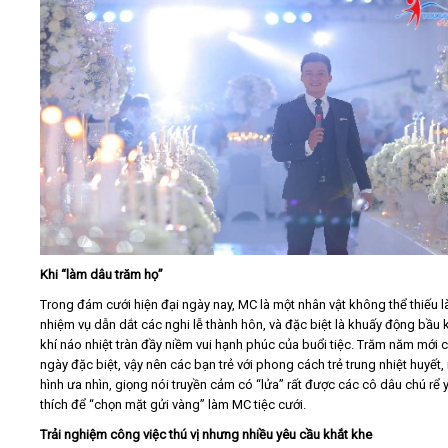
Khi “làm dâu trăm họ”
Trong đám cưới hiện đại ngày nay, MC là một nhân vật không thể thiếu 
nhiệm vụ dẫn dắt các nghi lễ thành hôn, và đặc biệt là khuấy động bầu
khí náo nhiệt tràn đầy niềm vui hạnh phúc của buổi tiệc. Trăm năm mới 
ngày đặc biệt, vậy nên các bạn trẻ với phong cách trẻ trung nhiệt huyết,
hình ưa nhìn, giọng nói truyền cảm có “lửa” rất được các cô dâu chú rể 
thích để “chọn mặt gửi vàng” làm MC tiệc cưới.
Trải nghiệm công việc thú vị nhưng nhiều yêu cầu khắt khe