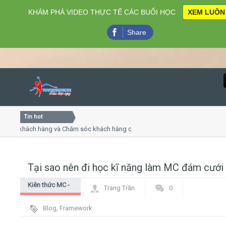
KHÁM PHÁ VIDEO THỰC TẾ CÁC BUỔI HỌC
XEM LUÔN
Share
Tin hot
Close
 khách hàng và Chăm sóc khách hàng chuyên nghiệp
Khóa h
p - thuyết trình online
Khóa họ
hiều thứ 4, 7
Khóa h
Tại sao nên đi học kĩ năng làm MC đám cưới
Home
Kiên thức MC -
Trang Trần
0
Giới thiệu
dẫn chương
Blog
,
Framework
trình
Lịch khai giảng