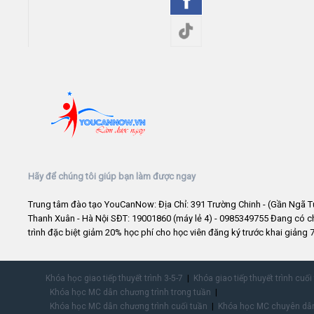
Hãy để chúng tôi giúp bạn làm được ngay
Trung tâm đào tạo YouCanNow: Địa Chỉ: 391 Trường Chinh - (Gần Ngã T
Thanh Xuân - Hà Nội SĐT: 19001860 (máy lẻ 4) - 0985349755 Đang có 
trình đặc biệt giảm 20% học phí cho học viên đăng ký trước khai giảng 7
Khóa học giao tiếp thuyết trình 3-5-7
Khóa giao tiếp thuyết trình cuối
Khóa học MC dẫn chương trình trong tuần
Khóa học MC dẫn chương trình cuối tuần
Khóa học MC chuyên dẫn