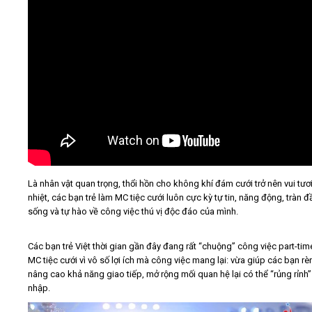
Là nhân vật quan trọng, thổi hồn cho không khí đám cưới trở nên vui tươ
nhiệt, các bạn trẻ làm MC tiệc cưới luôn cực kỳ tự tin, năng động, tràn 
sống và tự hào về công việc thú vị độc đáo của mình.
Các bạn trẻ Việt thời gian gần đây đang rất “chuộng” công việc part-tim
MC tiệc cưới vì vô số lợi ích mà công việc mang lại: vừa giúp các bạn rè
nâng cao khả năng giao tiếp, mở rộng mối quan hệ lại có thể “rủng rỉnh”
nhập.