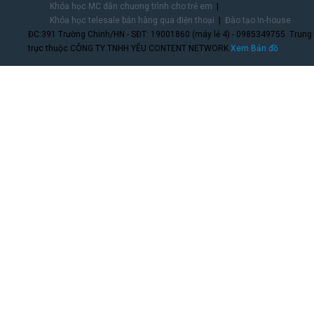
Khóa học MC dẫn chương trình cho trẻ em
Khóa học telesale bán hàng qua điện thoại
Đào tạo In-house
ĐC:391 Trường Chinh/HN - SĐT: 19001860 (máy lẻ 4) - 0985349755. Trung
trực thuộc CÔNG TY TNHH YÊU CONTENT NETWORK.
Xem Bản đồ