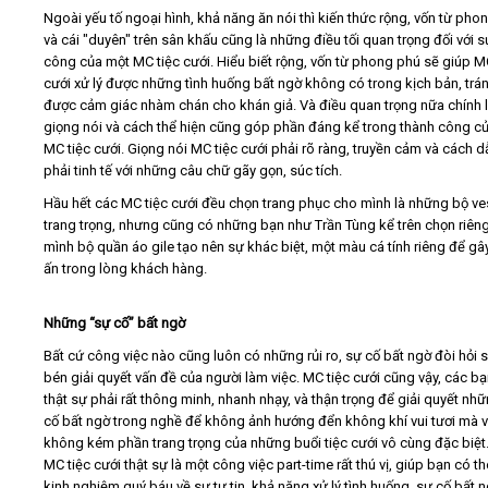
Ngoài yếu tố ngoại hình, khả năng ăn nói thì kiến thức rộng, vốn từ pho
và cái "duyên" trên sân khấu cũng là những điều tối quan trọng đối với 
công của một MC tiệc cưới. Hiểu biết rộng, vốn từ phong phú sẽ giúp M
cưới xử lý được những tình huống bất ngờ không có trong kịch bản, trá
được cảm giác nhàm chán cho khán giả. Và điều quan trọng nữa chính 
giọng nói và cách thể hiện cũng góp phần đáng kể trong thành công c
MC tiệc cưới. Giọng nói MC tiệc cưới phải rõ ràng, truyền cảm và cách d
phải tinh tế với những câu chữ gãy gọn, súc tích.
Hầu hết các MC tiệc cưới đều chọn trang phục cho mình là những bộ ve
trang trọng, nhưng cũng có những bạn như Trần Tùng kể trên chọn riên
mình bộ quần áo gile tạo nên sự khác biệt, một màu cá tính riêng để gâ
ấn trong lòng khách hàng.
Những “sự cố” bất ngờ
Bất cứ công việc nào cũng luôn có những rủi ro, sự cố bất ngờ đòi hỏi 
bén giải quyết vấn đề của người làm việc. MC tiệc cưới cũng vậy, các bạ
thật sự phải rất thông minh, nhanh nhạy, và thận trọng để giải quyết nh
cố bất ngờ trong nghề để không ảnh hướng đển không khí vui tươi mà 
không kém phần trang trọng của những buổi tiệc cưới vô cùng đặc biệt
MC tiệc cưới thật sự là một công việc part-time rất thú vị, giúp bạn có t
kinh nghiệm quý báu về sự tự tin, khả năng xử lý tình huống, sự cố bất n