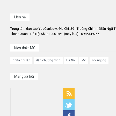
Liên hệ
Trung tâm đào tạo YouCanNow: Địa Chỉ: 391 Trường Chinh - (Gần Ngã T
Thanh Xuân - Hà Nội SĐT: 19001860 (máy lẻ 4) - 0985349755
Kiến thức MC
chữa nói lắp
dẫn chương trình
Hà Nội
Mc
nói ngọng
Mạng xã hội