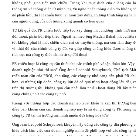
không phải giao tiếp một chiều. Trong khi mục đích của quảng cáo là
thông tin về thông điệp từ mình, người nghe nhận thông điệp đó không có
để phản hồi, thì PR chiến lược lại luôn xây dựng chương trình lắng nghe 
của người dùng, của đối tượng xung quanh có liên quan.
Từ kết quả đó, PR chiến lược tiếp tục xây dựng một chương trình mới ma
đối thoại, phản hồi tiếp theo. Ngoài ra, theo ông Madan Bahal, một chiến
tốt không phải là một chiến dịch chỉ có truyền thông, mà còn làm thay đ
vi, thái độ của chính công ty đó, và giúp công chúng hiểu được những t
tích cực mà công ty điều chỉnh từ sự đối thoại.
PR chiến lược là công cụ cần thiết cho các chính phủ và tập đoàn lớn. Vậy
doanh nghiệp nhỏ thì sao? Ông Jean Leopold Schuybroek, Chủ tịch Mả
triển toàn cầu của PROI, cho rằng, các công ty nhỏ càng cần phải PR chi
hơn, vì những tập đoàn, công ty lớn đã có quá trình hoạt động lâu dài, c
trên thị trường rồi, không quá cần phải làm nhiều hoạt động PR lấy niềm
công chúng như các công ty nhỏ.
Riêng với trường hợp các doanh nghiệp xuất khẩu ra các thị trường bên
điều băn khoăn của các doanh nghiệp này là sử dụng công ty PR trong n
công ty PR tại thị trường mà mình muốn đưa hàng hóa tới?
Ông Jean Leopold Schuybroek khuyên hãy dùng các công ty địa phương v
hiểu cách làm việc của doanh nghiệp mình để phối hợp với các công ty h