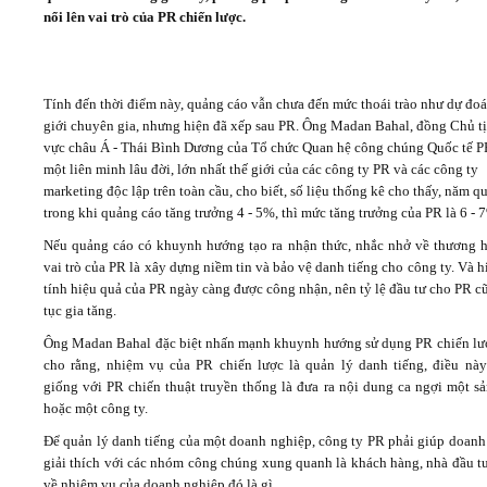
nổi lên vai trò của PR chiến lược.
Video
Tính đến thời điểm này, quảng cáo vẫn chưa đến mức thoái trào như dự đo
Kiến thức
giới chuyên gia, nhưng hiện đã xếp sau PR. Ông Madan Bahal, đồng Chủ t
vực châu Á - Thái Bình Dương của Tổ chức Quan hệ công chúng Quốc tế P
Liên hệ - Đăng ký
một liên minh lâu đời, lớn nhất thế giới của các công ty PR và các công ty
marketing độc lập trên toàn cầu, cho biết, số liệu thống kê cho thấy, năm qu
trong khi quảng cáo tăng trưởng 4 - 5%, thì mức tăng trưởng của PR là 6 - 
Nếu quảng cáo có khuynh hướng tạo ra nhận thức, nhắc nhở về thương hi
vai trò của PR là xây dựng niềm tin và bảo vệ danh tiếng cho công ty. Và h
Tìm kiếm
tính hiệu quả của PR ngày càng được công nhận, nên tỷ lệ đầu tư cho PR c
tục gia tăng.
Ông Madan Bahal đặc biệt nhấn mạnh khuynh hướng sử dụng PR chiến lư
cho rằng, nhiệm vụ của PR chiến lược là quản lý danh tiếng, điều nà
giống với PR chiến thuật truyền thống là đưa ra nội dung ca ngợi một s
hoặc một công ty.
Để quản lý danh tiếng của một doanh nghiệp, công ty PR phải giúp doanh
giải thích với các nhóm công chúng xung quanh là khách hàng, nhà đầu tư
về nhiệm vụ của doanh nghiệp đó là gì.