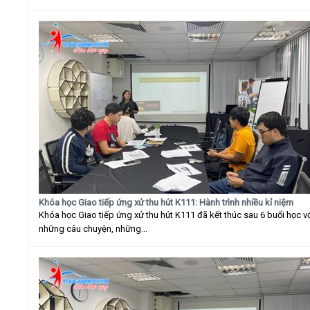
Khóa học Giao tiếp ứng xử thu hút K111: Hành trình nhiều kỉ niệm
Khóa học Giao tiếp ứng xử thu hút K111 đã kết thúc sau 6 buổi học v
những câu chuyện, những...