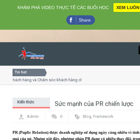
KHÁM PHÁ VIDEO THỰC TẾ CÁC BUỔI HỌC
XEM LUÔN
Share
Tin hot
Close
 khách hàng và Chăm sóc khách hàng chuyên nghiệp
Khóa h
p - thuyết trình online
Khóa họ
hiều thứ 4, 7
Khóa h
Kiến thức
Sức mạnh của PR chiến lược
Home
chung Digital
Admin
0
Blog
,
Framework
Marketing - PR
Giới thiệu
PR (Puplic Relation) được doanh nghiệp sử dụng ngày càng nhiều vì tính
Lịch khai giảng
quả của nó. Nhưng giờ đây, phương pháp PR đang có nhiều thay đổi, tro