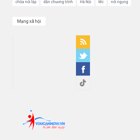
chữa nói lắp
dẫn chương trình
Hà Nội
Mc
nói ngọng
Mạng xã hội