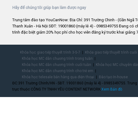
Hãy để chúng tôi giúp bạn làm được ngay
Trung tâm đào tạo YouCanNow: Địa Chỉ: 391 Trường Chinh - (Gần Ngã T
Thanh Xuân - Hà Nội SĐT: 19001860 (máy lẻ 4) - 0985349755 Đang có 
trình đặc biệt giảm 20% học phí cho học viên đăng ký trước khai giảng 7
Khóa học giao tiếp thuyết trình 3-5-7
Khóa giao tiếp thuyết trình cuối
Khóa học MC dẫn chương trình trong tuần
Khóa học MC dẫn chương trình cuối tuần
Khóa học MC chuyên dẫn
Khóa học MC dẫn chương trình cho trẻ em
Khóa học telesale bán hàng qua điện thoại
Đào tạo In-house
ĐC:391 Trường Chinh/HN - SĐT: 19001860 (máy lẻ 4) - 0985349755. Trung
trực thuộc CÔNG TY TNHH YÊU CONTENT NETWORK.
Xem Bản đồ