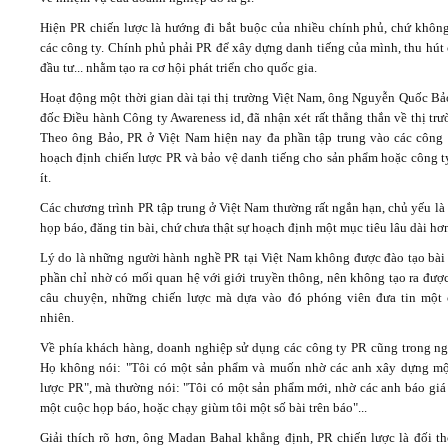
Hiện PR chiến lược là hướng đi bắt buộc của nhiều chính phủ, chứ không
các công ty. Chính phủ phải PR để xây dựng danh tiếng của mình, thu hút
đầu tư... nhằm tạo ra cơ hội phát triển cho quốc gia.
Hoạt động một thời gian dài tại thị trường Việt Nam, ông Nguyễn Quốc Bả
đốc Điều hành Công ty Awareness id, đã nhận xét rất thẳng thắn về thị tr
Theo ông Bảo, PR ở Việt Nam hiện nay đa phần tập trung vào các công 
hoạch định chiến lược PR và bảo vệ danh tiếng cho sản phẩm hoặc công ty
ít.
Các chương trình PR tập trung ở Việt Nam thường rất ngắn hạn, chủ yếu là
họp báo, đăng tin bài, chứ chưa thật sự hoạch định một mục tiêu lâu dài hơ
Lý do là những người hành nghề PR tại Việt Nam không được đào tạo bài 
phần chỉ nhờ có mối quan hệ với giới truyền thông, nên không tạo ra đượ
câu chuyện, những chiến lược mà dựa vào đó phóng viên đưa tin một 
nhiên.
Về phía khách hàng, doanh nghiệp sử dụng các công ty PR cũng trong ng
Họ không nói: "Tôi có một sản phẩm và muốn nhờ các anh xây dựng mộ
lược PR", mà thường nói: "Tôi có một sản phẩm mới, nhờ các anh báo giá 
một cuộc họp báo, hoặc chạy giùm tôi một số bài trên báo"...
Giải thích rõ hơn, ông Madan Bahal khẳng định, PR chiến lược là đối th