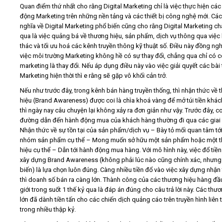
Quan điểm thứ nhất cho rằng Digital Marketing chỉ là việc thực hiện các
động Marketing trên những nền tảng và các thiết bị công nghệ mới. Các
nghĩa về Digital Marketing phổ biến cũng cho rằng Digital Marketing c
qua là việc quảng bá về thương hiệu, sản phẩm, dịch vụ thông qua việc 
thác và tối ưu hoá các kênh truyền thông kỹ thuật số. Điều này đồng ngh
việc môi trường Marketing không hề có sự thay đổi, chẳng qua chỉ có 
marketing là thay đổi. Nếu áp dụng điều này vào việc giải quyết các bài
Marketing hiện thời thì e rằng sẽ gặp vô khối cản trở.
Nếu như trước đây, trong kênh bán hàng truyền thống, thì nhận thức về
hiệu (Brand Awareness) được coi là chìa khoá vàng để mở túi tiền khá
thì ngày nay câu chuyện lại không xảy ra đơn giản như vậy. Trước đây, c
đường dẫn đến hành động mua của khách hàng thường đi qua các giai
Nhận thức về sự tồn tại của sản phẩm/dịch vụ – Bày tỏ mối quan tâm tớ
nhóm sản phẩm cụ thể – Mong muốn sở hữu một sản phẩm hoặc một 
hiệu cụ thể – Dẫn tới hành động mua hàng. Với mô hình này, việc đổ tiề
xây dựng Brand Awareness (không phải lúc nào cũng chính xác, nhưng
biến) là lựa chọn luôn đúng. Càng nhiều tiền đổ vào việc xây dựng nhận
thì doanh số bán ra càng lớn. Thành công của các thương hiệu hàng đầ
giới trong suốt 1 thế kỷ qua là đáp án đúng cho câu trả lời này. Các thư
lớn đã dành tiền tấn cho các chiến dịch quảng cáo trên truyền hình liên 
trong nhiều thập kỷ.