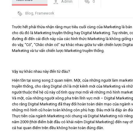
Admin
0
chung Digital
Video
Blog
,
Framework
Marketing - PR
Trước hết phải thừa nhận rằng mục tiêu cuối cùng của Marketing là bán
Kiến thức
cho dù đó là Marketing truyền thống hay Digital Marketing. Tuy nhiên, c
đường đi đến cái đích này của các hình thức Marketing là không giống 
Liên hệ - Đăng ký
do vậy, “Có”, “Chắc chắn có” sự khác nhau giữa tư vấn chiến lược Digita
Marketing và tư vấn chiến lược Marketing truyền thống.
Vậy sự khác nhau này đến từ đâu?
Tìm kiếm
Hiện tồn tại song song 2 quan niệm. Một, của những người làm marketi
truyền thống, cho rằng Digital chỉ là một kênh mới của Marketing và nh
người thuộc thế hệ cũ này cố tình quy mọi mối về những mô hình market
Và một, của những người xông pha trên lĩnh vực mới – Digital Marketing,
cho rằng Digital Marketing đã thay đổi hoàn toàn diện mạo của ngành 
những mô hình cũ hoàn toàn không còn phù hợp. Đâu mới là đáp án đ
Thực tiễn của ngành Marketing nói chung và Digital Marketing nói riêng
năm 2009 (thời điểm bắt đầu có khái niệm Digital Marketing) đến nay c
cả hai quan điểm trên đều không hoàn toàn đúng đắn.