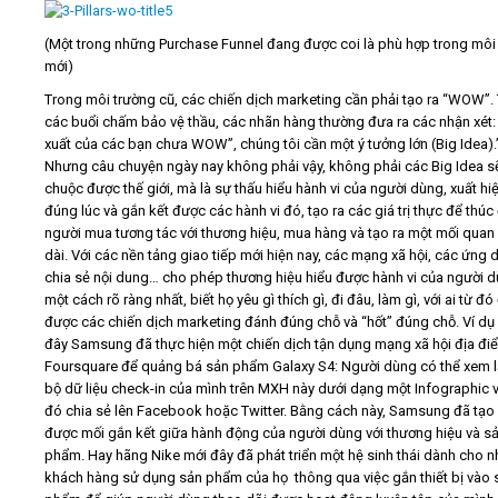
(Một trong những Purchase Funnel đang được coi là phù hợp trong môi
mới)
Trong môi trường cũ, các chiến dịch marketing cần phải tạo ra “WOW”.
các buổi chấm bảo vệ thầu, các nhãn hàng thường đưa ra các nhận xét:
xuất của các bạn chưa WOW”, chúng tôi cần một ý tưởng lớn (Big Idea).
Nhưng câu chuyện ngày nay không phải vậy, không phải các Big Idea s
chuộc được thế giới, mà là sự thấu hiểu hành vi của người dùng, xuất hi
đúng lúc và gắn kết được các hành vi đó, tạo ra các giá trị thực để thúc
người mua tương tác với thương hiệu, mua hàng và tạo ra một mối quan 
dài. Với các nền tảng giao tiếp mới hiện nay, các mạng xã hội, các ứng
chia sẻ nội dung… cho phép thương hiệu hiểu được hành vi của người 
một cách rõ ràng nhất, biết họ yêu gì thích gì, đi đâu, làm gì, với ai từ đó
được các chiến dịch marketing đánh đúng chỗ và “hốt” đúng chỗ. Ví dụ
đây Samsung đã thực hiện một chiến dịch tận dụng mạng xã hội địa đi
Foursquare để quảng bá sản phẩm Galaxy S4: Người dùng có thể xem l
bộ dữ liệu check-in của mình trên MXH này dưới dạng một Infographic 
đó chia sẻ lên Facebook hoặc Twitter. Bằng cách này, Samsung đã tạo 
được mối gắn kết giữa hành động của người dùng với thương hiệu và s
phẩm. Hay hãng Nike mới đây đã phát triển một hệ sinh thái dành cho 
khách hàng sử dụng sản phẩm của họ thông qua việc gắn thiết bị vào 