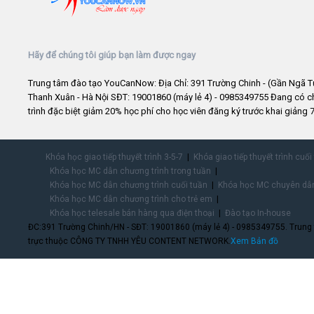
Hãy để chúng tôi giúp bạn làm được ngay
Trung tâm đào tạo YouCanNow: Địa Chỉ: 391 Trường Chinh - (Gần Ngã T
Thanh Xuân - Hà Nội SĐT: 19001860 (máy lẻ 4) - 0985349755 Đang có 
trình đặc biệt giảm 20% học phí cho học viên đăng ký trước khai giảng 7
Khóa học giao tiếp thuyết trình 3-5-7
Khóa giao tiếp thuyết trình cuối
Khóa học MC dẫn chương trình trong tuần
Khóa học MC dẫn chương trình cuối tuần
Khóa học MC chuyên dẫn
Khóa học MC dẫn chương trình cho trẻ em
Khóa học telesale bán hàng qua điện thoại
Đào tạo In-house
ĐC:391 Trường Chinh/HN - SĐT: 19001860 (máy lẻ 4) - 0985349755. Trung
trực thuộc CÔNG TY TNHH YÊU CONTENT NETWORK.
Xem Bản đồ