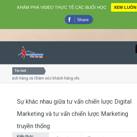
KHÁM PHÁ VIDEO THỰC TẾ CÁC BUỔI HỌC
XEM LUÔN
Share
Tin hot
Close
ách hàng và Chăm sóc khách hàng chuyên nghiệp
Khóa học 
thuyết trình online
Khóa học "
u thứ 4, 7
Khóa học l
Sự khác nhau giữa tư vấn chiến lược Digital
Home
Marketing và tư vấn chiến lược Marketing
Giới thiệu
truyền thống
Lịch khai giảng
Kiến thức