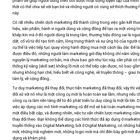
phẩm để giúp người dùng theo dõi được hoạt động luyện tập của mình
thời có thể chia sẻ với bạn bè và những người có cùng sở thích thương 
này.
Có rất nhiều chiến dịch marketing đã thành công trong việc gắn kết th
hiệu, sản phẩm, hành vi người dùng và cộng đồng để tạo ra một vòng t
khép kín mà ở đó người dùng là trung tâm, thương hiệu đóng vai là ngư
dắt, cổ vũ từ đó tạo tình cảm, lòng trung thành và sự ủng hộ của người 
cụ thể là việc tiếp tục quay vòng hành động mua một cách lâu dài. Để l
được điều đó, những người làm marketing giờ đây không chỉ nắm vững
nguyên lý marketing cơ bản, mà chưa bao giờ như lúc này, cần phải có 
thống kỹ năng (skill set) khổng lồ mới có thể tiếp cận được, nó bao gồm
nhưng không hạn chế, hiểu biết về công nghệ, về truyền thông – giao ti
tâm lý, về cộng đồng…
Tư duy marketing đã thay đổi, thực tiễn marketing đã thay đổi, vậy thì vi
đối xử với nó như là một công cụ mới là hoàn toàn sai lầm, nhưng nếu ch
công cụ ra làm nền tảng để từ đó phát triển tư duy cũng là một lỗi lớn. 
việc áp dụng các mô hình marketing cũ để mổ xẻ bài toán marketing mớ
một điều bất cập, và đương nhiên, việc tư vấn chiến lược marketing cũn
thay đổi theo. Bạn không thể dùng các hình thức đã áp dụng ở marketi
truyền thống vào Digital Marketing, bởi ở Digital Marketing, có những hà
mới, những trải nghiệm mới, những logic mới mà chỉ đến bây giờ mới đ
dụng và khám phá.