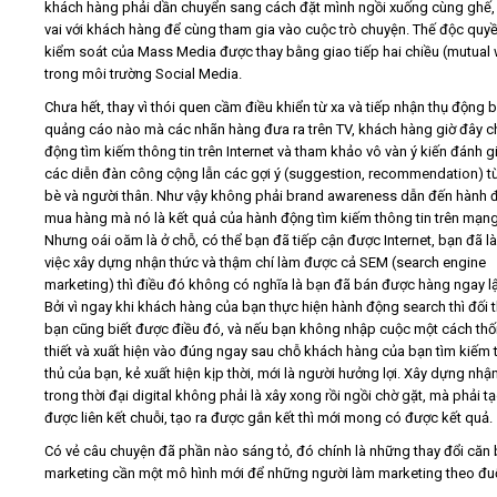
khách hàng phải dần chuyển sang cách đặt mình ngồi xuống cùng ghế
vai với khách hàng để cùng tham gia vào cuộc trò chuyện. Thế độc quyề
kiểm soát của Mass Media được thay bằng giao tiếp hai chiều (mutual
trong môi trường Social Media.
Chưa hết, thay vì thói quen cầm điều khiển từ xa và tiếp nhận thụ động b
quảng cáo nào mà các nhãn hàng đưa ra trên TV, khách hàng giờ đây c
động tìm kiếm thông tin trên Internet và tham khảo vô vàn ý kiến đánh gi
các diễn đàn công cộng lẫn các gợi ý (suggestion, recommendation) t
bè và người thân. Như vậy không phải brand awareness dẫn đến hành 
mua hàng mà nó là kết quả của hành động tìm kiếm thông tin trên mạng
Nhưng oái oăm là ở chỗ, có thể bạn đã tiếp cận được Internet, bạn đã l
việc xây dựng nhận thức và thậm chí làm được cả SEM (search engine
marketing) thì điều đó không có nghĩa là bạn đã bán được hàng ngay lậ
Bởi vì ngay khi khách hàng của bạn thực hiện hành động search thì đối 
bạn cũng biết được điều đó, và nếu bạn không nhập cuộc một cách th
thiết và xuất hiện vào đúng ngay sau chỗ khách hàng của bạn tìm kiếm t
thủ của bạn, kẻ xuất hiện kịp thời, mới là người hưởng lợi. Xây dựng nhậ
trong thời đại digital không phải là xây xong rồi ngồi chờ gặt, mà phải tạ
được liên kết chuỗi, tạo ra được gắn kết thì mới mong có được kết quả.
Có vẻ câu chuyện đã phần nào sáng tỏ, đó chính là những thay đổi căn
marketing cần một mô hình mới để những người làm marketing theo đuổ