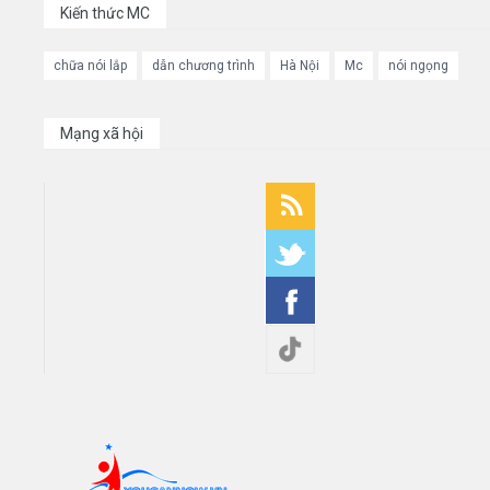
Kiến thức MC
chữa nói lắp
dẫn chương trình
Hà Nội
Mc
nói ngọng
Mạng xã hội