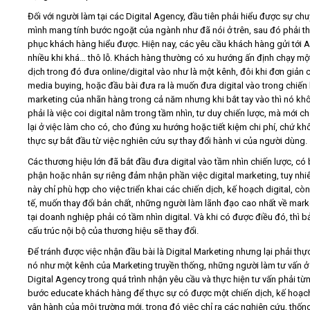
Đối với người làm tại các Digital Agency, đầu tiên phải hiểu được sự ch
mình mang tính bước ngoặt của ngành như đã nói ở trên, sau đó phải t
phục khách hàng hiểu được. Hiện nay, các yêu cầu khách hàng gửi tới 
nhiều khi khá… thô lỗ. Khách hàng thường có xu hướng ấn định chạy mộ
dịch trong đó đưa online/digital vào như là một kênh, đôi khi đơn giản c
media buying, hoặc đầu bài đưa ra là muốn đưa digital vào trong chiến
marketing của nhãn hàng trong cả năm nhưng khi bắt tay vào thì nó kh
phải là việc coi digital nằm trong tầm nhìn, tư duy chiến lược, mà mới c
lại ở việc làm cho có, cho đúng xu hướng hoặc tiết kiệm chi phí, chứ k
thực sự bắt đầu từ việc nghiên cứu sự thay đổi hành vi của người dùng.
Các thương hiệu lớn đã bắt đầu đưa digital vào tầm nhìn chiến lược, có
phận hoặc nhân sự riêng đảm nhận phần việc digital marketing, tuy nhiê
này chỉ phù hợp cho việc triển khai các chiến dịch, kế hoạch digital, cò
tế, muốn thay đổi bản chất, những người làm lãnh đạo cao nhất về mark
tại doanh nghiệp phải có tầm nhìn digital. Và khi có được điều đó, thì b
cấu trúc nội bộ của thương hiệu sẽ thay đổi.
Để tránh được việc nhận đầu bài là Digital Marketing nhưng lại phải thự
nó như một kênh của Marketing truyền thống, những người làm tư vấn ở
Digital Agency trong quá trình nhận yêu cầu và thực hiện tư vấn phải từ
bước educate khách hàng để thực sự có được một chiến dịch, kế hoạch
vận hành của môi trường mới, trong đó việc chỉ ra các nghiên cứu, thốn