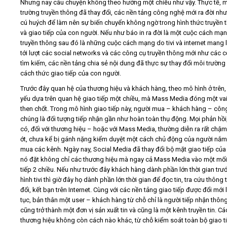
Nhưng nay câu chuyện không theo hướng một chiều như vậy. Thực tế, 
trường truyền thông đã thay đổi, các nền tảng công nghệ mới ra đời nh
cú huých để làm nên sự biến chuyển không ngờ trong hình thức truyền 
và giao tiếp của con người. Nếu như báo in ra đời là một cuộc cách mạ
truyền thông sau đó là những cuộc cách mạng do tivi và internet mang lạ
tới lượt các social networks và các công cụ truyền thông mới như các 
tìm kiếm, các nền tảng chia sẻ nội dung đã thực sự thay đổi môi trường
cách thức giao tiếp của con người.
Trước đây quan hệ của thương hiệu và khách hàng, theo mô hình ở trên,
yếu dựa trên quan hệ giao tiếp một chiều, mà Mass Media đóng một vai
then chốt. Trong mô hình giao tiếp này, người mua – khách hàng – côn
chúng là đối tượng tiếp nhận gần như hoàn toàn thụ động. Mọi phản hồi
có, đối với thương hiệu – hoặc với Mass Media, thường diễn ra rất chậm
ớt, chưa kể bị gánh nặng kiểm duyệt một cách chủ động của người nắ
mua các kênh. Ngày nay, Social Media đã thay đổi bộ mặt giao tiếp của 
nó đặt không chỉ các thương hiệu mà ngay cả Mass Media vào một mối
tiếp 2 chiều. Nếu như trước đây khách hàng dành phần lớn thời gian tr
hình tivi thì giờ đây họ dành phần lớn thời gian để đọc tin, tra cứu thông t
đổi, kết bạn trên Internet. Cùng với các nền tảng giao tiếp được đổi mới 
tục, bản thân một user – khách hàng từ chỗ chỉ là người tiếp nhận thông 
cũng trở thành một đơn vị sản xuất tin và cũng là một kênh truyền tin. Cá
thương hiệu không còn cách nào khác, từ chỗ kiểm soát toàn bộ giao ti