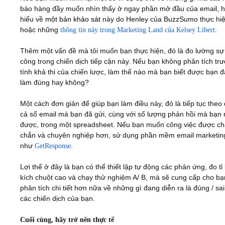
báo hàng đầy muốn nhìn thấy ở ngay phần mở đầu của email, h
hiểu về
một bản khảo sát
này do Henley của BuzzSumo thực hiệ
hoặc những
.
thông tin này trong Marketing Land của Kelsey Libert
Thêm một vấn đề mà tôi muốn bạn thực hiện, đó là đo lường sự
công trong chiến dịch tiếp cận này. Nếu bạn không phân tích tr
tính khả thi của chiến lược, làm thế nào mà bạn biết được bạn 
làm đúng hay không?
Một cách đơn giản để giúp bạn làm điều này, đó là tiếp tục theo d
cả số email mà bạn đã gửi, cùng với số lượng phản hồi mà bạn
được, trong một spreadsheet. Nếu bạn muốn công việc được c
chắn và chuyên nghiệp hơn, sử dụng phần mềm email marketin
như
.
GetResponse
Lợi thế ở đây là bạn có thể thiết lập tự động các phản ứng, đo tỉ
kích chuột cao và chạy thử nghiệm A/ B, mà sẽ cung cấp cho b
phân tích chi tiết hơn nữa về những gì đang diễn ra là đúng / sa
các chiến dịch của bạn.
Cuối cùng, hãy trở nên thực tế