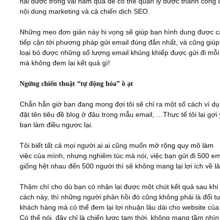
hái được trong vài năm qua để có thể quản lý được thành công 
nội dung marketing và cả chiến dịch SEO.
Những mẹo đơn giản này hi vọng sẽ giúp bạn hình dung được 
tiếp cận tới phương pháp gửi email đúng đắn nhất, và cũng giú
loại bỏ được những số lượng email khủng khiếp được gửi đi mỗi
mà không đem lại kết quả gì!
Ngừng chiến thuật “tự động hóa” ồ ạt
Chẳn hẳn giờ bạn đang mong đợi tôi sẽ chỉ ra một số cách ví d
đặt tên tiêu đề blog ở đâu trong mẫu email, …Thực tế tôi lại gợi
bạn làm điều ngược lại.
Tôi biết tất cả mọi người ai ai cũng muốn
mở rộng quy mô làm
việc
của mình, nhưng nghiêm túc mà nói, việc bạn gửi đi 500 em
giống hệt nhau đến 500 người thì sẽ không mang lại lợi ích về lâ
Thậm chí cho dù bạn có nhận lại được một chút kết quả sau khi
cách này, thì những người phản hồi đó cũng không phải là đối t
khách hàng mà có thể đem lại lợi nhuận lâu dài cho website của
Có thể nói, đây chỉ là chiến lược tạm thời, không mang tầm nhìn