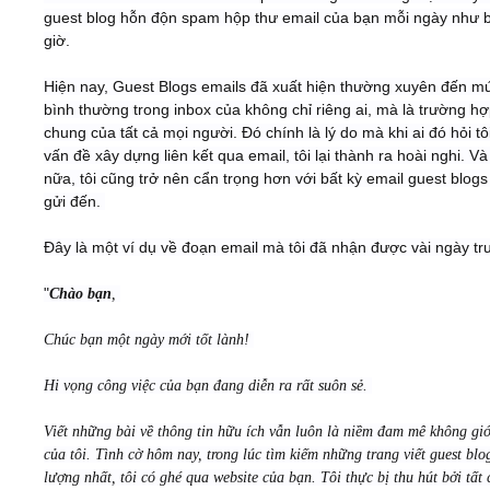
guest blog hỗn độn spam hộp thư email của bạn mỗi ngày như 
giờ.
Hiện nay, Guest Blogs emails đã xuất hiện thường xuyên đến m
bình thường trong inbox của không chỉ riêng ai, mà là trường h
chung của tất cả mọi người. Đó chính là lý do mà khi ai đó hỏi tô
vấn đề xây dựng liên kết qua email, tôi lại thành ra hoài nghi. V
nữa, tôi cũng trở nên cẩn trọng hơn với bất kỳ email guest blog
gửi đến.
Đây là một ví dụ về đoạn email mà tôi đã nhận được vài ngày tr
"
Chào bạn
,
Chúc bạn một ngày mới tốt lành!
Hi vọng công việc của bạn đang diễn ra rất suôn sẻ.
Viết những bài về thông tin hữu ích vẫn luôn là niềm đam mê không gi
của tôi. Tình cờ hôm nay, trong lúc tìm kiếm những trang viết guest blo
lượng nhất, tôi có ghé qua website của bạn. Tôi thực bị thu hút bởi tất 