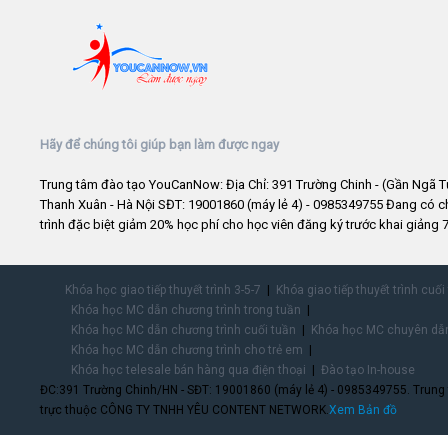
Hãy để chúng tôi giúp bạn làm được ngay
Trung tâm đào tạo YouCanNow: Địa Chỉ: 391 Trường Chinh - (Gần Ngã T
Thanh Xuân - Hà Nội SĐT: 19001860 (máy lẻ 4) - 0985349755 Đang có 
trình đặc biệt giảm 20% học phí cho học viên đăng ký trước khai giảng 7
Khóa học giao tiếp thuyết trình 3-5-7
Khóa giao tiếp thuyết trình cuối
Khóa học MC dẫn chương trình trong tuần
Khóa học MC dẫn chương trình cuối tuần
Khóa học MC chuyên dẫn
Khóa học MC dẫn chương trình cho trẻ em
Khóa học telesale bán hàng qua điện thoại
Đào tạo In-house
ĐC:391 Trường Chinh/HN - SĐT: 19001860 (máy lẻ 4) - 0985349755. Trung
trực thuộc CÔNG TY TNHH YÊU CONTENT NETWORK.
Xem Bản đồ