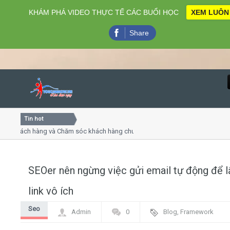
KHÁM PHÁ VIDEO THỰC TẾ CÁC BUỔI HỌC
XEM LUÔN
Share
Tin hot
Close
hách hàng và Chăm sóc khách hàng chuyên nghiệp
Khóa học
 thuyết trình online
Khóa học 
ều thứ 4, 7
Khóa học 
SEOer nên ngừng việc gửi email tự động để l
Home
link vô ích
Giới thiệu
Seo
Admin
0
Blog
,
Framework
Lịch khai giảng