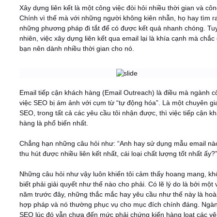
Xây dựng liên kết là một công việc đòi hỏi nhiều thời gian và cô
Chính vì thế mà với những người không kiên nhẫn, họ hay tìm r
Video
những phương pháp đi tắt để có được kết quả nhanh chóng. Tu
nhiên, việc xây dựng liên kết qua email lại là khía cạnh mà chắc
Kiến thức
bạn nên dành nhiều thời gian cho nó.
Liên hệ - Đăng ký
​
Email tiếp cận khách hàng (Email Outreach) là điều mà ngành c
việc SEO bị ám ảnh với cụm từ “tự động hóa”. Là một chuyên gi
SEO, trong tất cả các yêu cầu tôi nhận được, thì việc tiếp cận k
hàng là phổ biến nhất.
Tìm kiếm
Chẳng hạn những câu hỏi như: “Anh hay sử dụng mẫu email nà
thu hút được nhiều liên kết nhất, cái loại chất lượng tốt nhất ấy?
Những câu hỏi như vậy luôn khiến tôi cảm thấy hoang mang, k
biết phải giải quyết như thế nào cho phải. Có lẽ lý do là bởi một 
năm trước đây, những thắc mắc hay yêu cầu như thế này là hoà
hợp pháp và nó thường phục vụ cho mục đích chính đáng. Ngà
SEO lúc đó vẫn chưa đến mức phải chứng kiến hàng loạt các yê