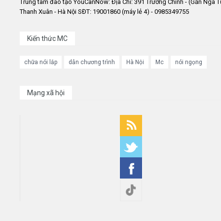
Trung tâm đào tạo YouCanNow: Địa Chỉ: 391 Trường Chinh - (Gần Ngã T
Thanh Xuân - Hà Nội SĐT: 19001860 (máy lẻ 4) - 0985349755
Kiến thức MC
chữa nói lắp
dẫn chương trình
Hà Nội
Mc
nói ngọng
Mạng xã hội