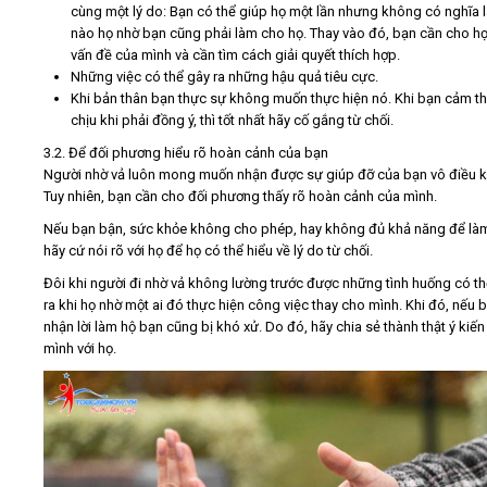
cùng một lý do: Bạn có thể giúp họ một lần nhưng không có nghĩa l
nào họ nhờ bạn cũng phải làm cho họ. Thay vào đó, bạn cần cho họ
vấn đề của mình và cần tìm cách giải quyết thích hợp.
Những việc có thể gây ra những hậu quả tiêu cực.
Khi bản thân bạn thực sự không muốn thực hiện nó. Khi bạn cảm t
chịu khi phải đồng ý, thì tốt nhất hãy cố gắng từ chối.
3.2. Để đối phương hiểu rõ hoàn cảnh của bạn
Người nhờ vả luôn mong muốn nhận được sự giúp đỡ của bạn vô điều k
Tuy nhiên, bạn cần cho đối phương thấy rõ hoàn cảnh của mình.
Nếu bạn bận, sức khỏe không cho phép, hay không đủ khả năng để làm
hãy cứ nói rõ với họ để họ có thể hiểu về lý do từ chối.
Đôi khi người đi nhờ vả không lường trước được những tình huống có th
ra khi họ nhờ một ai đó thực hiện công việc thay cho mình. Khi đó, nếu 
nhận lời làm hộ bạn cũng bị khó xử. Do đó, hãy chia sẻ thành thật ý kiến
mình với họ.