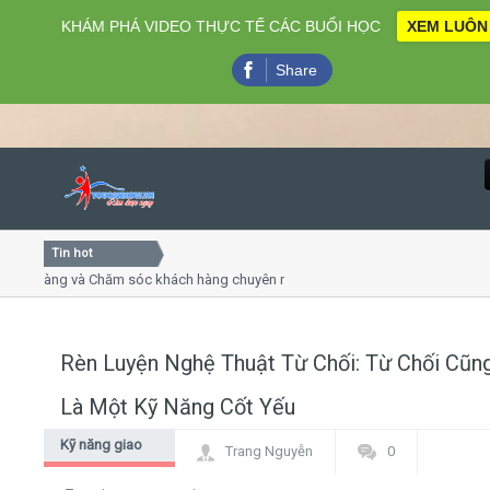
KHÁM PHÁ VIDEO THỰC TẾ CÁC BUỔI HỌC
XEM LUÔN
Share
Tin hot
Close
àng và Chăm sóc khách hàng chuyên nghiệp
Khóa học kỹ nă
t trình online
Khóa học "Nghệ t
 4, 7
Khóa học làm ph
Rèn Luyện Nghệ Thuật Từ Chối: Từ Chối Cũn
Home
Là Một Kỹ Năng Cốt Yếu
Giới thiệu
Kỹ năng giao
Trang Nguyễn
0
tiếp - thuyết
Lịch khai giảng