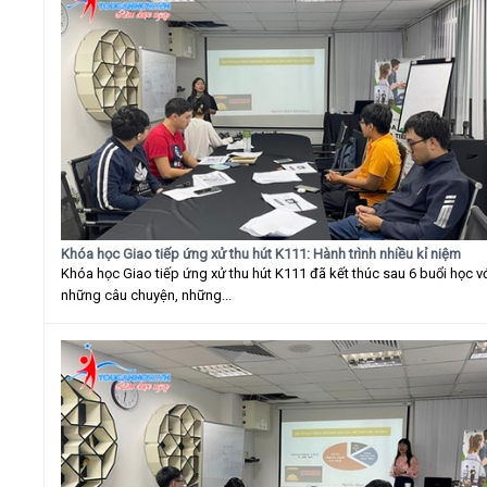
Khóa học Giao tiếp ứng xử thu hút K111: Hành trình nhiều kỉ niệm
Khóa học Giao tiếp ứng xử thu hút K111 đã kết thúc sau 6 buổi học v
những câu chuyện, những...