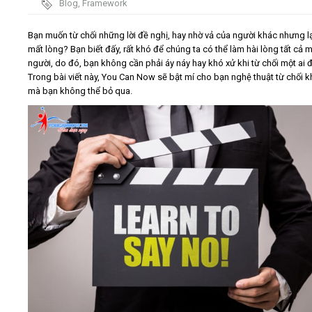
Blog
,
Framework
trình - đứng
Video
trước đám
Bạn muốn từ chối những lời đề nghị, hay nhờ vả của người khác nhưng lạ
mất lòng? Bạn biết đấy, rất khó để chúng ta có thể làm hài lòng tất cả m
đông
người, do đó, bạn không cần phải áy náy hay khó xử khi từ chối một ai 
Kiến thức
Trong bài viết này, You Can Now sẽ bật mí cho bạn nghệ thuật từ chối k
mà bạn không thể bỏ qua.
Liên hệ - Đăng ký
Tìm kiếm