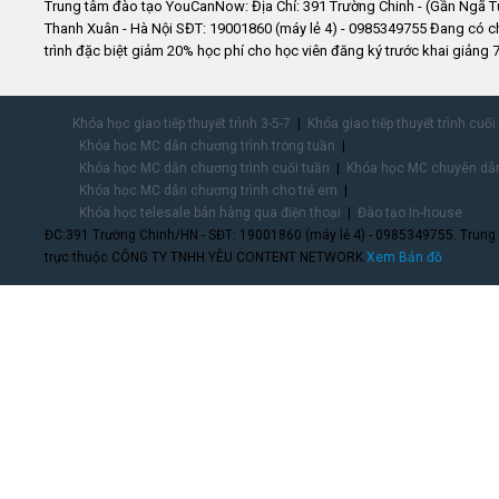
Trung tâm đào tạo YouCanNow: Địa Chỉ: 391 Trường Chinh - (Gần Ngã T
Thanh Xuân - Hà Nội SĐT: 19001860 (máy lẻ 4) - 0985349755 Đang có 
trình đặc biệt giảm 20% học phí cho học viên đăng ký trước khai giảng 7
Khóa học giao tiếp thuyết trình 3-5-7
Khóa giao tiếp thuyết trình cuối
Khóa học MC dẫn chương trình trong tuần
Khóa học MC dẫn chương trình cuối tuần
Khóa học MC chuyên dẫn
Khóa học MC dẫn chương trình cho trẻ em
Khóa học telesale bán hàng qua điện thoại
Đào tạo In-house
ĐC:391 Trường Chinh/HN - SĐT: 19001860 (máy lẻ 4) - 0985349755. Trung
trực thuộc CÔNG TY TNHH YÊU CONTENT NETWORK.
Xem Bản đồ