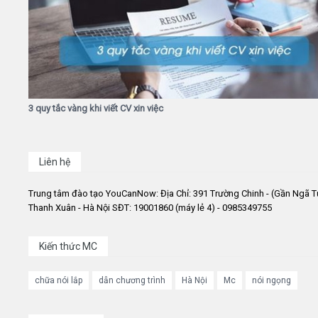
3 quy tắc vàng khi viết CV xin việc
Liên hệ
Trung tâm đào tạo YouCanNow: Địa Chỉ: 391 Trường Chinh - (Gần Ngã T
Thanh Xuân - Hà Nội SĐT: 19001860 (máy lẻ 4) - 0985349755
Kiến thức MC
chữa nói lắp
dẫn chương trình
Hà Nội
Mc
nói ngọng