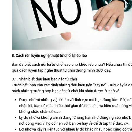
3. Cách rèn luyện nghệ thuật từ chối khéo léo
Bạn đã biết cách nói lời từ chối sao cho khéo léo chưa? Nếu chưa thì 
qua cách luyện tập nghệ thuật từ chối thông minh dưới đây.
3.1. Nhận biết dấu hiệu bạn nên từ chối
Trước hết, bạn cần xác định những dấu hiệu nên “say no”. Dưới đây là d
sách những trường hợp bạn nên từ chối khi nhận được lời nhờ vả.
Được nhờ vả những việc khác với lĩnh vực mà bạn đang làm: Bởi, n
nhận lời, bạn sẽ mất nhiều thời gian để tìm hiểu, và hiệu quả công v
không chắc chắn sẽ cao.
Lý do nhờ vả không chính đáng: Chẳng hạn như đồng nghiệp nhờ b
nốt công việc vì họ có hẹn với bạn bè hay về để đi tập thể dục, v.v.
Lời nhờ vả xảy ra liên tục với nhiều lý do khác nhau hoặc cũng có thể