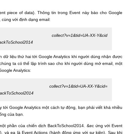
ent
piece of data). Thông tin trong Event này báo cho Google
, cùng với định dạng email:
t?v=1&tid=UA-XX-Y&cid
ackToSchool2014
n dữ liệu thứ hai tới Google Analytics khi người dùng nhận được
 chúng ta có thể lập trình sao cho khi người dùng mở email, một
Google Analytics:
?v=1&tid=UA-XX-Y&cid=
BackToSchool2014
ới Google Analytics một cách tự động, bạn phải viết khá nhiều
ống của bạn.
à một phần của chiến dịch BackToSchool2014. &ec ứng với Event
n), và ea là Event Actions (hành động ứng với sự kiện). Sau khi