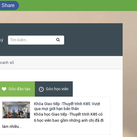
Share
ký
oanh số
Khóa học Giao tiếp ứng xử thu h
Góc đào tạo
Góc học viên
Khóa Giao tiếp -Thuyết trình K85: Vượt
qua mọi giới hạn bản thân
Khóa học Giao tiếp -Thuyết trình K85 có
6 học viên bao gồm những anh chị đã đi
làm nhiều...