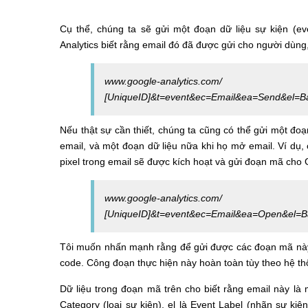
Cụ thể, chúng ta sẽ gửi một đoạn dữ liệu sự kiện
(
ev
Analytics biết rằng email đó đã được gửi cho người dùng
www.google-analytics.com/
collec
[UniqueID]&t=event&ec=Email&ea=Send&el=B
Nếu thật sự cần thiết, chúng ta cũng có thể gửi một đoạ
email, và một đoạn dữ liệu nữa khi họ mở email. Ví dụ,
pixel trong email sẽ được kích hoạt và gửi đoạn mã cho 
www.google-analytics.com/
collect
[UniqueID]&t=event&ec=Email&ea=Open&el=
Tôi muốn nhấn mạnh rằng để gửi được các đoạn mã này t
code. Công đoạn thực hiện này hoàn toàn tùy theo hệ th
Dữ liệu trong đoạn mã trên cho biết rằng email này l
Category (loại sự kiện), el là Event Label (nhãn sự kiệ