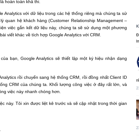
là hoàn toàn khả thi.
le Analytics với dữ liệu trong các hệ thống riêng mà chúng ta sử
n lý quan hệ khách hàng (Customer Relationship Management –
K
ện việc gắn kết dữ liệu này, chúng ta sẽ sử dụng một phương
 bài viết khác về tích hợp Google Analytics với CRM.
Đ
I
của bạn, Google Analytics sẽ thiết lập một ký hiệu nhận dạng
 Analytics rồi chuyển sang hệ thống CRM, rồi đồng nhất Client ID
n
hống CRM của chúng ta. Khối lượng công việc ở đây rất lớn, và
2
công việc này nhanh chóng hơn.
c này. Tôi xin được liệt kê trước và sẽ cập nhật trong thời gian
2
.