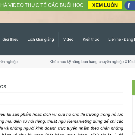
HÁ VIDEO THỰC TẾ CÁC BUỔI HỌC
XEM LUÔN
Giới thiệu
Lịch khai giảng
Video
Kiến thức
Liên hệ - Đăng 
ên nghiệp
Khóa học kỹ năng bán hàng chuyên nghiệp X10 d
ics
thiệu lại sản phẩm hoặc dịch vụ của họ cho thị trường trong nỗ lực
ng mại điện tử nói riêng, thuật ngữ Remarketing dùng để chỉ các
 thị và những người kinh doanh trực tuyến nhằm theo chân những