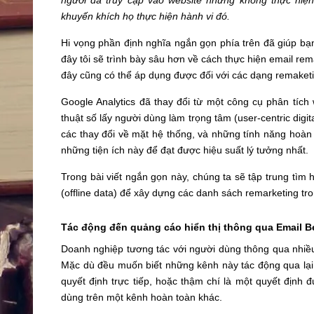
người đã truy cập vào website nhưng không thực hiện
khuyến khích họ thực hiện hành vi đó.
Hi vọng phần định nghĩa ngắn gọn phía trên đã giúp bạ
đây tôi sẽ trình bày sâu hơn về cách thực hiện
email
rema
đây cũng có thể áp dụng được đối với các dạng remaket
Google Analytics đã thay đổi từ một công cụ phân tích 
thuật số lấy người dùng làm trọng tâm (user-centric digi
các thay đổi về mặt hệ thống, và những tính năng hoàn 
những tiện ích này để đạt được hiệu suất lý tưởng nhất.
Trong bài viết ngắn gọn này, chúng ta sẽ tập trung tìm 
(offline data) để xây dựng các danh sách remarketing tro
Tác động đến quảng cáo hiển thị thông qua Email B
Doanh nghiệp tương tác với người dùng thông qua nhiều 
Mặc dù đều muốn biết những kênh này tác động qua lại
quyết định trực tiếp, hoặc thậm chí là một quyết định
dùng trên một kênh hoàn toàn khác.