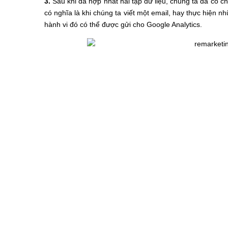
3.
Sau khi đã hợp nhất hai tập dữ liệu, chúng ta đã có c
có nghĩa là khi chúng ta viết một email, hay thực hiện 
hành vi đó có thể được gửi cho Google Analytics.