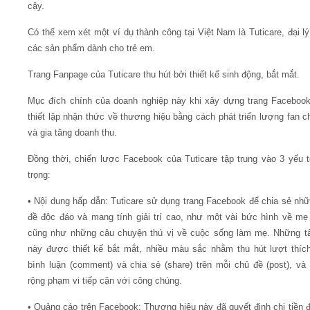
cậy.
Có thể xem xét một ví dụ thành công tại Việt Nam là Tuticare, đại lý
các sản phẩm dành cho trẻ em.
Trang Fanpage của Tuticare thu hút bởi thiết kế sinh động, bắt mắt.
Mục đích chính của doanh nghiệp này khi xây dựng trang Facebook
thiết lập nhận thức về thương hiệu bằng cách phát triển lượng fan c
và gia tăng doanh thu.
Đồng thời, chiến lược Facebook của Tuticare tập trung vào 3 yếu 
trọng:
• Nội dung hấp dẫn: Tuticare sử dụng trang Facebook để chia sẻ nh
đề độc đáo và mang tính giải trí cao, như một vài bức hình về mẹ
cũng như những câu chuyện thú vị về cuộc sống làm mẹ. Những t
này được thiết kế bắt mắt, nhiều màu sắc nhằm thu hút lượt thích 
bình luận (comment) và chia sẻ (share) trên mỗi chủ đề (post), v
rộng phạm vi tiếp cận với công chúng.
• Quảng cáo trên Facebook: Thương hiệu này đã quyết định chi tiền 