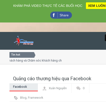
KHÁM PHÁ VIDEO THỰC TẾ CÁC BUỔI HỌC
XEM LUÔN
Share
Tin hot
Close
khách hàng và Chăm sóc khách hàng chuyên nghiệp
Khóa học
- thuyết trình online
Khóa học 
iều thứ 4, 7
Khóa học
Quảng cáo thương hiệu qua Facebook
Home
Facebook
Xuân Nguyễn
0
Giới thiệu
Marketing
Blog
,
Framework
Lịch khai giảng