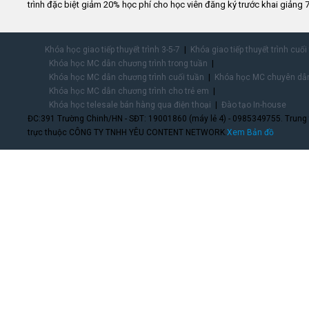
trình đặc biệt giảm 20% học phí cho học viên đăng ký trước khai giảng 7
Khóa học giao tiếp thuyết trình 3-5-7
Khóa giao tiếp thuyết trình cuối
Khóa học MC dẫn chương trình trong tuần
Khóa học MC dẫn chương trình cuối tuần
Khóa học MC chuyên dẫn
Khóa học MC dẫn chương trình cho trẻ em
Khóa học telesale bán hàng qua điện thoại
Đào tạo In-house
ĐC:391 Trường Chinh/HN - SĐT: 19001860 (máy lẻ 4) - 0985349755. Trung
trực thuộc CÔNG TY TNHH YÊU CONTENT NETWORK.
Xem Bản đồ