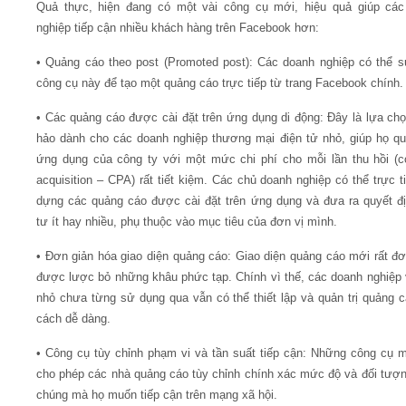
Quả thực, hiện đang có một vài công cụ mới, hiệu quả giúp các
nghiệp tiếp cận nhiều khách hàng trên Facebook hơn:
• Quảng cáo theo post (Promoted post): Các doanh nghiệp có thể 
công cụ này để tạo một quảng cáo trực tiếp từ trang Facebook chính.
• Các quảng cáo được cài đặt trên ứng dụng di động: Đây là lựa ch
hảo dành cho các doanh nghiệp thương mại điện tử nhỏ, giúp họ q
ứng dụng của công ty với một mức chi phí cho mỗi lần thu hồi (c
acquisition – CPA) rất tiết kiệm. Các chủ doanh nghiệp có thể trực t
dựng các quảng cáo được cài đặt trên ứng dụng và đưa ra quyết đ
tư ít hay nhiều, phụ thuộc vào mục tiêu của đơn vị mình.
• Đơn giản hóa giao diện quảng cáo: Giao diện quảng cáo mới rất đơ
được lược bỏ những khâu phức tạp. Chính vì thế, các doanh nghiệp
nhỏ chưa từng sử dụng qua vẫn có thể thiết lập và quản trị quảng 
cách dễ dàng.
• Công cụ tùy chỉnh phạm vi và tần suất tiếp cận: Những công cụ 
cho phép các nhà quảng cáo tùy chỉnh chính xác mức độ và đối tượ
chúng mà họ muốn tiếp cận trên mạng xã hội.