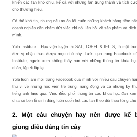
khiến các fan khó chịu, kể cả với những fan trung thành và tích cự
cho thương hiệu.
Có thể khó tin, nhưng nếu muốn lôi cuốn những khách hàng tiềm nă
doanh nghiệp cần chấm dứt việc chỉ nói liên hồi về sản phẩm và dịch
mình.
Yola Institute – Học viện luyện thi SAT, TOEFL & IELTS, là một tron
đơn vị nhận thức được mẹo nhỏ này. Lướt qua trang Facebook củ
Institute, người xem không thấy nản với những thông tin khóa h
chán, lặp đi lặp lại.
Yola luôn làm mới trang Facebook của mình với nhiều câu chuyện hà
thú vị về những học viên trẻ trung, năng động và cả những kỹ th
tiếng anh hiệu quả. Việc điều phối thông tin các khóa học đan xe
chia sẻ bên lề sinh động luôn cuốn hút các fan theo dõi theo từng chủ
2. Một câu chuyện hay nên được kể 
giọng điệu đáng tin cậy