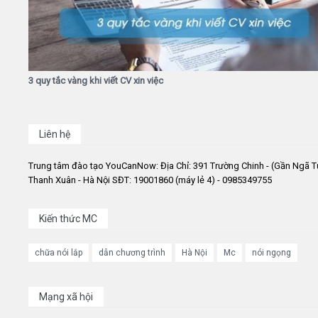
3 quy tắc vàng khi viết CV xin việc
Liên hệ
Trung tâm đào tạo YouCanNow: Địa Chỉ: 391 Trường Chinh - (Gần Ngã T
Thanh Xuân - Hà Nội SĐT: 19001860 (máy lẻ 4) - 0985349755
Kiến thức MC
chữa nói lắp
dẫn chương trình
Hà Nội
Mc
nói ngọng
Mạng xã hội