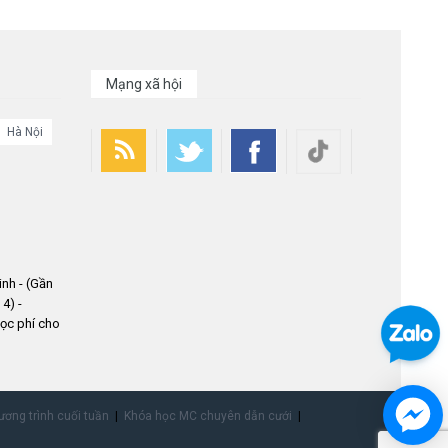
Mạng xã hội
Hà Nội
nh - (Gần
4) -
ọc phí cho
ơng trình cuối tuần
Khóa học MC chuyên dẫn cưới