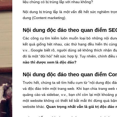
liệu chúng có bị trùng lắp với nhau không?
Nội dung bị trùng lắp là một vấn đề hết sức nghiêm trọ
dung (Content marketing).
Nội dung độc đáo theo quan điểm SE
Các công cụ tìm kiếm luôn muốn loại bỏ những nội dun
kết quả giống hệt nhau, các thứ hạng đều hiển thị cùn
v.v…Google biết rõ, người dùng sẽ không thích nhận đ
đó là một “đòi hỏi” hết sức hợp lý. Tuy nhiên, chính điều 
nào thì được xem là độc đáo?
Nội dung độc đáo theo quan điểm Con
Trước hết, chúng ta sẽ tìm hiểu cụm từ “nội dung độc đ
và độc đáo trên một trang web. Khi bạn chia trang web 
quảng cáo và sidebar, v.v., bạn chỉ còn lại một khoản
một website không có thiết kế bắt mắt thì đừng quá bận
website khác.
Quan trọng nhất vẫn là giá trị độc đáo