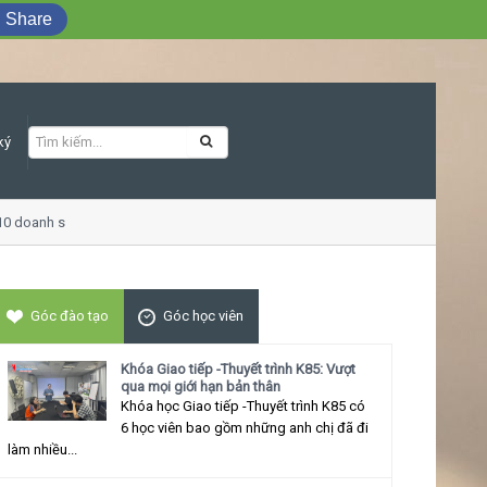
Share
ký
doanh số
Khóa học Giao tiếp ứng xử thu
Góc đào tạo
Góc học viên
Khóa Giao tiếp -Thuyết trình K85: Vượt
qua mọi giới hạn bản thân
Khóa học Giao tiếp -Thuyết trình K85 có
6 học viên bao gồm những anh chị đã đi
làm nhiều...