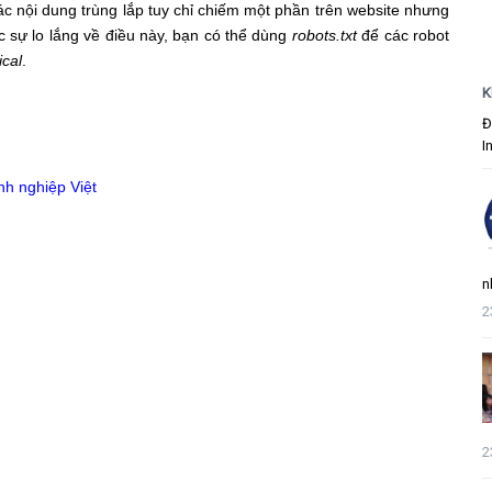
c nội dung trùng lắp tuy chỉ chiếm một phần trên website nhưng
c sự lo lắng về điều này, bạn có thể dùng
robots.txt
để các robot
ical
.
K
Đ
I
nh nghiệp Việt
n
2
2