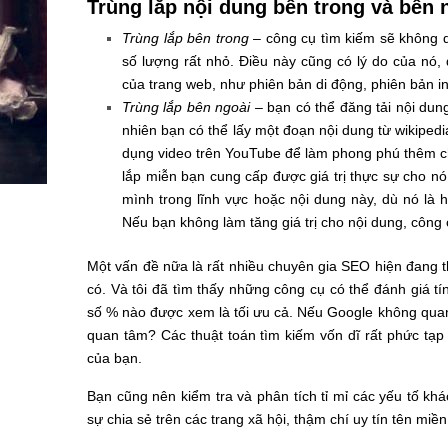
Trùng lắp nội dung bên trong và bên 
Trùng lắp bên trong
– công cụ tìm kiếm sẽ không q
số lượng rất nhỏ. Điều này cũng có lý do của nó,
của trang web, như phiên bản di động, phiên bản in 
Trùng lắp bên ngoài
– bạn có thể đăng tải nội dun
nhiên bạn có thể lấy một đoạn nội dung từ wikipedi
dụng video trên YouTube để làm phong phú thêm ch
lắp miễn bạn cung cấp được giá trị thực sự cho n
mình trong lĩnh vực hoặc nội dung này, dù nó là 
Nếu bạn không làm tăng giá trị cho nội dung, công 
Một vấn đề nữa là rất nhiều chuyên gia SEO hiện đang t
có. Và tôi đã tìm thấy những công cụ có thể đánh giá t
số % nào được xem là tối ưu cả. Nếu Google không quan 
quan tâm? Các thuật toán tìm kiếm vốn dĩ rất phức tạ
của bạn.
Bạn cũng nên kiểm tra và phân tích tỉ mỉ các yếu tố khá
sự chia sẻ trên các trang xã hội, thậm chí uy tín tên miề