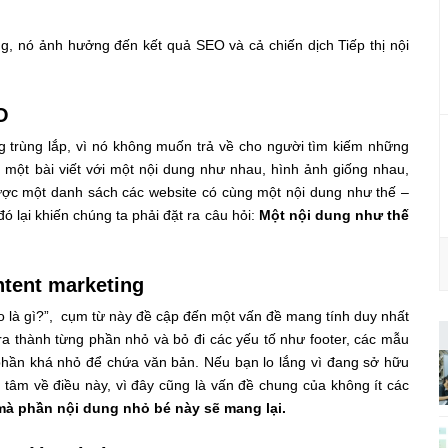
ng, nó ảnh hưởng đến kết quả SEO và cả chiến dịch Tiếp thị nội
O
g trùng lắp, vì nó không muốn trả về cho người tìm kiếm những
g một bài viết với một nội dung như nhau, hình ảnh giống nhau,
ược một danh sách các website có cùng một nội dung như thế –
đó lại khiến chúng ta phải đặt ra câu hỏi:
Một nội dung như thế
tent marketing
áo là gì?”, cụm từ này đề cập đến một vấn đề mang tính duy nhất
ra thành từng phần nhỏ và bỏ đi các yếu tố như footer, các mẫu
g phần khá nhỏ để chứa văn bản. Nếu bạn lo lắng vì đang sở hữu
 tâm về điều này, vì đây cũng là vấn đề chung của không ít các
 mà phần nội dung nhỏ bé này sẽ mang lại.