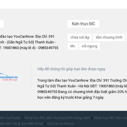
Kiến thức MC
 đào tạo YouCanNow: Địa Chỉ: 391
chữa nói lắp
dẫn chương trình
nh - (Gần Ngã Tư Sở) Thanh Xuân -
Mc
nói ngọng
: 19001860 (máy lẻ 4) - 0985349755
Hãy để chúng tôi giúp bạn làm được ngay
Trung tâm đào tạo YouCanNow: Địa Chỉ: 391 Trường Chi
Ngã Tư Sở) Thanh Xuân - Hà Nội SĐT: 19001860 (máy lẻ 
0985349755 Đang có chương trình đặc biệt giảm 20% h
học viên đăng ký trước khai giảng 7 ngày.
rình cuối tuần
Khóa học MC dẫn chương trình trong tuần
Khóa học MC dẫn chư
ale bán hàng qua điện thoại
Đào tạo In-house