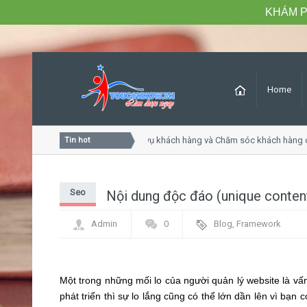
KHÁM P
Home
Khóa học Tư duy dịch vụ khách hàng và Chăm sóc khách hàng ch
Tin hot
Seo
Nội dung độc đáo (unique content
Admin
0
Blog
,
Framework
Một trong những mối lo của người quản lý website là vấn
phát triển thì sự lo lắng cũng có thể lớn dần lên vì bạ