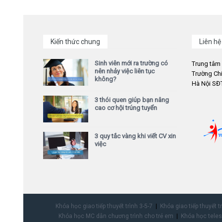
Kiến thức chung
Liên hệ
Sinh viên mới ra trường có
Trung tâm
nên nhảy việc liên tục
Trường Chi
không?
Hà Nội SĐT
3 thói quen giúp bạn nâng
cao cơ hội trúng tuyển
3 quy tắc vàng khi viết CV xin
việc
Khóa học giao tiếp thuyết trình 3-5-7
Khóa giao tiếp thuyết t
Khóa học MC dẫn chương trình cho trẻ em
Khóa học teles