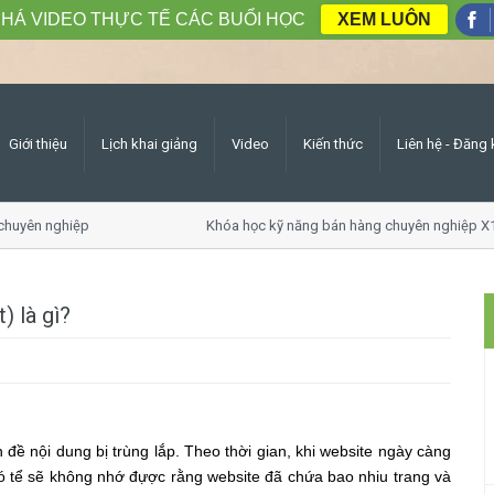
HÁ VIDEO THỰC TẾ CÁC BUỔI HỌC
XEM LUÔN
Giới thiệu
Lịch khai giảng
Video
Kiến thức
Liên hệ - Đăng 
uyên nghiệp
Khóa học kỹ năng bán hàng chuyên nghiệp X10 
) là gì?
 đề nội dung bị trùng lắp. Theo thời gian, khi website ngày càng
n có tể sẽ không nhớ đựợc rằng website đã chứa bao nhiu trang và