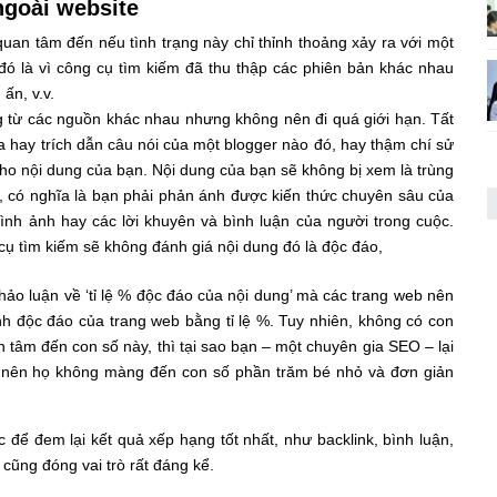
ngoài website
uan tâm đến nếu tình trạng này chỉ thỉnh thoảng xảy ra với một
 đó là vì công cụ tìm kiếm đã thu thập các phiên bản khác nhau
ấn, v.v.
g từ các nguồn khác nhau nhưng không nên đi quá giới hạn. Tất
a hay trích dẫn câu nói của một blogger nào đó, hay thậm chí sử
o nội dung của bạn. Nội dung của bạn sẽ không bị xem là trùng
ó, có nghĩa là bạn phải phản ánh được kiến thức chuyên sâu của
hình ảnh hay các lời khuyên và bình luận của người trong cuộc.
cụ tìm kiếm sẽ không đánh giá nội dung đó là độc đáo,
hảo luận về ‘tỉ lệ % độc đáo của nội dung’ mà các trang web nên
ính độc đáo của trang web bằng tỉ lệ %. Tuy nhiên, không có con
tâm đến con số này, thì tại sao bạn – một chuyên gia SEO – lại
p nên họ không màng đến con số phần trăm bé nhỏ và đơn giản
c để đem lại kết quả xếp hạng tốt nhất, như backlink, bình luận,
n cũng đóng vai trò rất đáng kể.