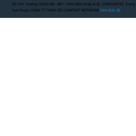
ĐC:391 Trường Chinh/HN - SĐT: 19001860 (máy lẻ 4) - 0985349755. Trung
trực thuộc CÔNG TY TNHH YÊU CONTENT NETWORK.
Xem Bản đồ