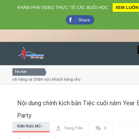
KHÁM PHÁ VIDEO THỰC TẾ CÁC BUỔI HỌC
XEM LUÔN
Share
Tin hot
Close
ách hàng và Chăm sóc khách hàng chuyên nghiệp
Khóa học 
thuyết trình online
Khóa học "
u thứ 4, 7
Khóa học l
Nội dung chính kịch bản Tiệc cuối năm Year 
Home
Party
Giới thiệu
Kiên thức MC -
Trang Trần
0
dẫn chương
Lịch khai giảng