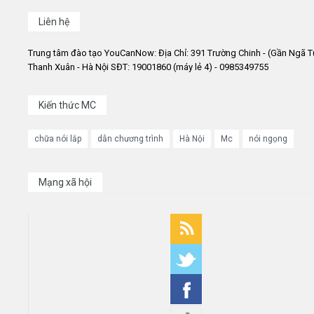
Liên hệ
Trung tâm đào tạo YouCanNow: Địa Chỉ: 391 Trường Chinh - (Gần Ngã T
Thanh Xuân - Hà Nội SĐT: 19001860 (máy lẻ 4) - 0985349755
Kiến thức MC
chữa nói lắp
dẫn chương trình
Hà Nội
Mc
nói ngọng
Mạng xã hội