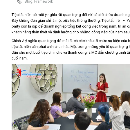
Blog
,
Framework
trình
Video
Tiệc tất niên có một ý nghĩa rất quan trọng đối với các tổ chức doanh ng
Đây không đơn giản chỉ là một bữa tiệc thông thường, Tiệc tất niên – Y
party còn là dịp để doanh nghiệp tổng kết công việc trong năm, tri ân c
Kiến thức
khách hàng thân thiết và định hướng cho những công việc của năm sau
Chính vì ý nghĩa quan trọng đó mà tất cả các khâu tổ chức sự kiện của 
Liên hệ - Đăng ký
tiệc tất niên cần phải chỉn chu nhất. Một trong những yếu tố quan trọng
đầu cho một buổi tiệc chỉn chu và thành công là MC dẫn chương trình tấ
cuối năm.
Tìm kiếm