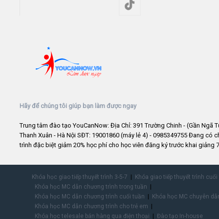
Hãy để chúng tôi giúp bạn làm được ngay
Trung tâm đào tạo YouCanNow: Địa Chỉ: 391 Trường Chinh - (Gần Ngã T
Thanh Xuân - Hà Nội SĐT: 19001860 (máy lẻ 4) - 0985349755 Đang có 
trình đặc biệt giảm 20% học phí cho học viên đăng ký trước khai giảng 7
Khóa học giao tiếp thuyết trình 3-5-7
Khóa giao tiếp thuyết trình cuối
Khóa học MC dẫn chương trình trong tuần
Khóa học MC dẫn chương trình cuối tuần
Khóa học MC chuyên dẫn
Khóa học MC dẫn chương trình cho trẻ em
Khóa học telesale bán hàng qua điện thoại
Đào tạo In-house