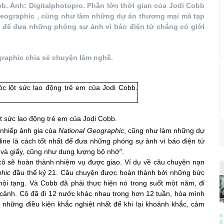
b. Ảnh: Digitalphotopro. Phần lớn thời gian của Jodi Cobb
l Geographic , cũng như làm những dự án thương mại mà tạp
ất để đưa những phóng sự ảnh vì báo điện tử chẳng có giới
raphic chia sẻ chuyện làm nghề.
t sức lao động trẻ em của Jodi Cobb.
h nhiếp ảnh gia của
National Geographic
, cũng như làm những dự
ine là cách tốt nhất để đưa những phóng sự ảnh vì báo điện tử
và giấy, cũng như dung lượng bộ nhớ".
ô sẽ hoàn thành nhiệm vụ được giao. Ví dụ về câu chuyện nạn
phic
đầu thế kỷ 21. Câu chuyện được hoàn thành bởi những bức
nội tạng. Và Cobb đã phải thực hiện nó trong suốt một năm, đi
n cảnh. Cô đã đi 12 nước khác nhau trong hơn 12 tuần, hòa mình
những điều kiện khắc nghiệt nhất để khi lại khoảnh khắc, cảm