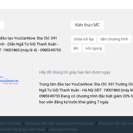
Kiến thức MC
 đào tạo YouCanNow: Địa Chỉ: 391
chữa nói lắp
dẫn chương trình
nh - (Gần Ngã Tư Sở) Thanh Xuân -
Mc
nói ngọng
: 19001860 (máy lẻ 4) - 0985349755
Hãy để chúng tôi giúp bạn làm được ngay
Trung tâm đào tạo YouCanNow: Địa Chỉ: 391 Trường Chi
Ngã Tư Sở) Thanh Xuân - Hà Nội SĐT: 19001860 (máy lẻ 
0985349755 Đang có chương trình đặc biệt giảm 20% h
học viên đăng ký trước khai giảng 7 ngày.
rình cuối tuần
Khóa học MC dẫn chương trình trong tuần
Khóa học MC dẫn chư
ale bán hàng qua điện thoại
Đào tạo In-house