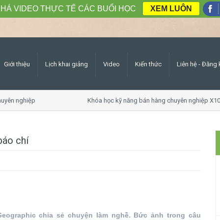
HÁ VIDEO THỰC TẾ CÁC BUỔI HỌC
XEM LUÔN
Giới thiệu
Lịch khai giảng
Video
Kiến thức
Liên hệ - Đăng 
uyên nghiệp
Khóa học kỹ năng bán hàng chuyên nghiệp X10
báo chí
Geographic chia sẻ chuyện làm nghề. Bức ảnh trong câu