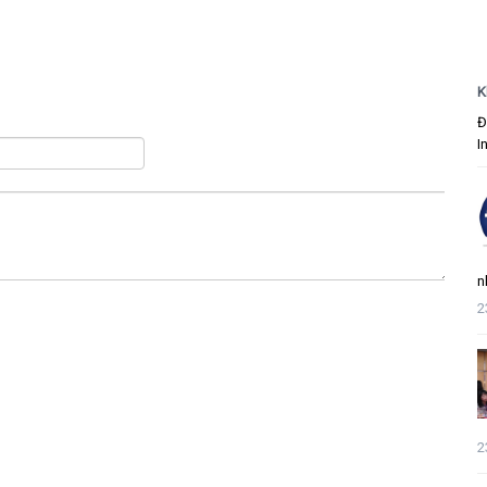
K
Đ
I
n
2
2