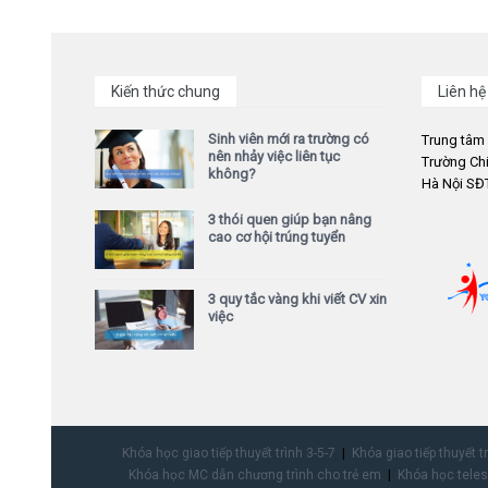
Kiến thức chung
Liên hệ
Sinh viên mới ra trường có
Trung tâm
nên nhảy việc liên tục
Trường Chi
không?
Hà Nội SĐT
3 thói quen giúp bạn nâng
cao cơ hội trúng tuyển
3 quy tắc vàng khi viết CV xin
việc
Khóa học giao tiếp thuyết trình 3-5-7
Khóa giao tiếp thuyết t
Khóa học MC dẫn chương trình cho trẻ em
Khóa học teles