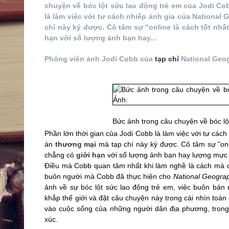
chuyện về bóc lột sức lao động trẻ em của Jodi Cob
là làm việc với tư cách nhiếp ảnh gia của Nationa
chí này ký được. Cô tâm sự "online là cách tốt nh
hạn với số lượng ảnh bạn hay...
Phóng viên ảnh Jodi Cobb của
tạp chí
National Geog
Bức ảnh trong câu chuyện về bóc lộ
Phần lớn thời gian của Jodi Cobb là làm việc với tư các
án
thương mại
mà tạp chí này ký được. Cô tâm sự "onl
chẳng có
giới hạn
với số lượng ảnh bạn hay lượng mực 
Điều mà Cobb quan tâm nhất khi làm nghề là cách mà c
buôn người mà Cobb đã thực hiện cho
National Geogra
ảnh về sự bóc lột sức lao động trẻ em, việc buôn bán 
khắp thế giới và đặt câu chuyện này trong cái nhìn toà
vào cuộc sống của những người dân địa phương, trong 
xúc.