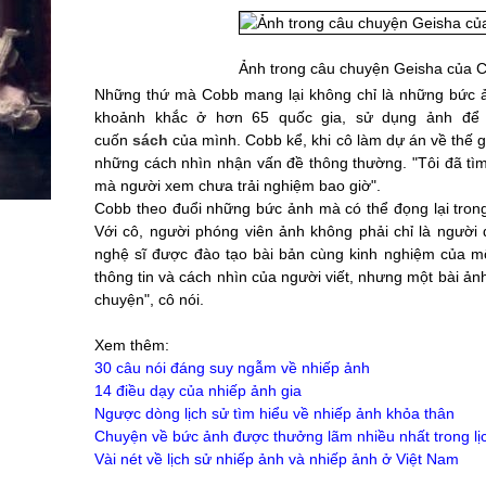
Ảnh trong câu chuyện Geisha của 
Những thứ mà Cobb mang lại không chỉ là những bức ả
khoảnh khắc ở hơn 65 quốc gia, sử dụng ảnh đ
cuốn
sách
của mình. Cobb kể, khi cô làm dự án về thế gi
những cách nhìn nhận vấn đề thông thường. "Tôi đã tìm
mà người xem chưa trải nghiệm bao giờ".
Cobb theo đuổi những bức ảnh mà có thể đọng lại trong
Với cô, người phóng viên ảnh không phải chỉ là người
nghệ sĩ được đào tạo bài bản cùng kinh nghiệm của mộ
thông tin và cách nhìn của người viết, nhưng một bài ả
chuyện", cô nói.
Xem thêm:
30 câu nói đáng suy ngẫm về nhiếp ảnh
14 điều dạy của nhiếp ảnh gia
Ngược dòng lịch sử tìm hiểu về nhiếp ảnh khỏa thân
Chuyện về bức ảnh được thưởng lãm nhiều nhất trong lị
Vài nét về lịch sử nhiếp ảnh và nhiếp ảnh ở Việt Nam