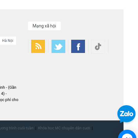
Mạng xã hội
Hà Nội
nh - (Gần
4) -
ọc phí cho
ơng trình cuối tuần
Khóa học MC chuyên dẫn cưới