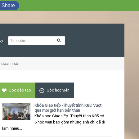
Share
ký
 doanh số
Khóa học Giao tiếp ứng xử thu
Góc đào tạo
Góc học viên
Khóa Giao tiếp -Thuyết trình K85: Vượt
qua mọi giới hạn bản thân
Khóa học Giao tiếp -Thuyết trình K85 có
6 học viên bao gồm những anh chị đã đi
làm nhiều...