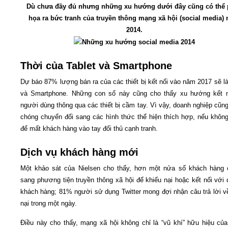
Dù chưa đầy đủ nhưng những xu hướng dưới đây cũng có thể
họa ra bức tranh của truyền thông mạng xã hội (social media)
Video
2014.
Kiến thức
Thời của Tablet và Smartphone
Liên hệ - Đăng ký
Dự báo 87% lượng bán ra của các thiết bị kết nối vào năm 2017 sẽ là
và Smartphone. Những con số này cũng cho thấy xu hướng kết n
người dùng thông qua các thiết bị cầm tay. Vì vậy, doanh nghiệp cũn
chóng chuyển đổi sang các hình thức thể hiện thích hợp, nếu không
để mất khách hàng vào tay đối thủ cạnh tranh.
Tìm kiếm
Dịch vụ khách hàng mới
Một khảo sát của Nielsen cho thấy, hơn một nửa số khách hàng 
sang phương tiện truyền thông xã hội để khiếu nại hoặc kết nối với 
khách hàng; 81% người sử dụng Twitter mong đợi nhận câu trả lời v
nại trong một ngày.
Điều này cho thấy, mạng xã hội không chỉ là “vũ khí” hữu hiệu củ