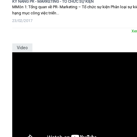
KỸ NĂNG PR - MARKETING - TỔ CHỨC SỰ KIỆN
MMôn 1: Tổng quan về PR- Marketing – Tổ chức sự kiện Phân loại sự ki
hạng mục công việc triển...
23/02/2017
Xe
Video