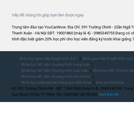
Hãy để chúng tôi giúp bạn làm được ngay
Trung tâm đào tạo YouCanNow: Địa Chỉ: 391 Trường Chinh - (Gần Ngã T
Thanh Xuân - Hà Nội SĐT: 19001860 (máy lẻ 4) - 0985349755 Đang có 
trình đặc biệt giảm 20% học phí cho học viên đăng ký trước khai giảng 7
Khóa học giao tiếp thuyết trình 3-5-7
Khóa giao tiếp thuyết trình cuối
Khóa học MC dẫn chương trình trong tuần
Khóa học MC dẫn chương trình cuối tuần
Khóa học MC chuyên dẫn
Khóa học MC dẫn chương trình cho trẻ em
Khóa học telesale bán hàng qua điện thoại
Đào tạo In-house
ĐC:391 Trường Chinh/HN - SĐT: 19001860 (máy lẻ 4) - 0985349755. Trung
trực thuộc CÔNG TY TNHH YÊU CONTENT NETWORK.
Xem Bản đồ