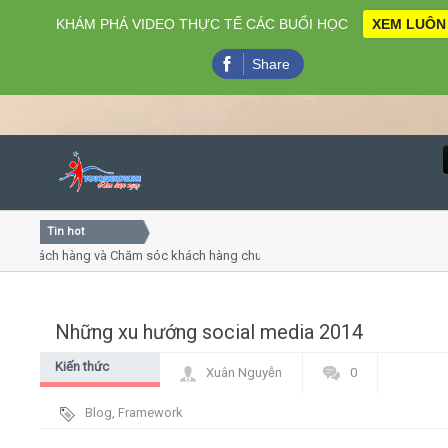
KHÁM PHÁ VIDEO THỰC TẾ CÁC BUỔI HỌC
XEM LUÔN
Share
Tin hot
Close
khách hàng và Chăm sóc khách hàng chuyên nghiệp
Khóa học
- thuyết trình online
Khóa học 
iều thứ 4, 7
Khóa học
Những xu hướng social media 2014
Home
Kiến thức
Xuân Nguyễn
0
Giới thiệu
chung Digital
Blog
,
Framework
Marketing - PR
Lịch khai giảng