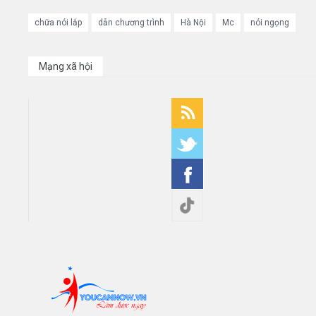
chữa nói lắp
dẫn chương trình
Hà Nội
Mc
nói ngọng
Mạng xã hội