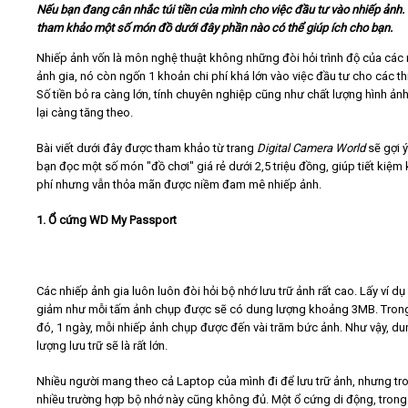
Nếu bạn đang cân nhắc túi tiền của mình cho việc đầu tư vào nhiếp ảnh.
tham khảo một số món đồ dưới đây phần nào có thể giúp ích cho bạn.
Video
Nhiếp ảnh vốn là môn nghệ thuật không những đòi hỏi trình độ của các
ảnh gia, nó còn ngốn 1 khoản chi phí khá lớn vào việc đầu tư cho các thi
Kiến thức
Số tiền bỏ ra càng lớn, tính chuyên nghiệp cũng như chất lượng hình ả
lại càng tăng theo.
Liên hệ - Đăng ký
Bài viết dưới đây được tham khảo từ trang
Digital Camera World
sẽ gợi 
bạn đọc một số món "đồ chơi" giá rẻ dưới 2,5 triệu đồng, giúp tiết kiệm 
phí nhưng vẫn thỏa mãn được niềm đam mê nhiếp ảnh.
1. Ổ cứng WD My Passport
Tìm kiếm
Các nhiếp ảnh gia luôn luôn đòi hỏi bộ nhớ lưu trữ ảnh rất cao. Lấy ví dụ
giảm như mỗi tấm ảnh chụp được sẽ có dung lượng khoảng 3MB. Trong
đó, 1 ngày, mỗi nhiếp ảnh chụp được đến vài trăm bức ảnh. Như vậy, d
lượng lưu trữ sẽ là rất lớn.
Nhiều người mang theo cả Laptop của mình đi để lưu trữ ảnh, nhưng tr
nhiều trường hợp bộ nhớ này cũng không đủ. Một ổ cứng di động, trong