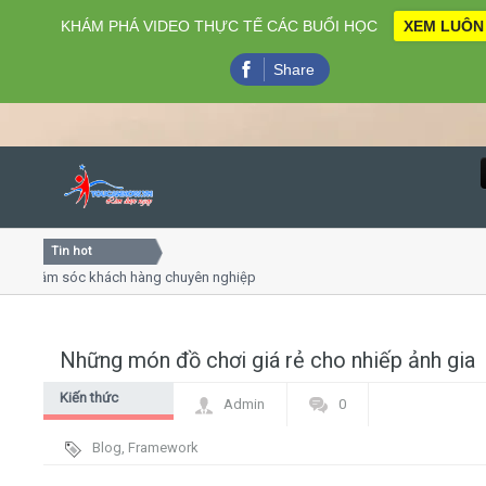
KHÁM PHÁ VIDEO THỰC TẾ CÁC BUỔI HỌC
XEM LUÔN
Share
Tin hot
Close
hăm sóc khách hàng chuyên nghiệp
Khóa học kỹ năng bán h
line
Khóa học "Nghệ thuật giao
Khóa học làm phim 72h c
Những món đồ chơi giá rẻ cho nhiếp ảnh gia
Home
Kiến thức
Admin
0
Giới thiệu
chung
Blog
,
Framework
Lịch khai giảng