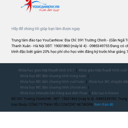
Hãy để chúng tôi giúp bạn làm được ngay
Trung tâm đào tạo YouCanNow: Địa Chỉ: 391 Trường Chinh - (Gần Ngã T
Thanh Xuân - Hà Nội SĐT: 19001860 (máy lẻ 4) - 0985349755 Đang có 
trình đặc biệt giảm 20% học phí cho học viên đăng ký trước khai giảng 7
Khóa học giao tiếp thuyết trình 3-5-7
Khóa giao tiếp thuyết trình cuối
Khóa học MC dẫn chương trình trong tuần
Khóa học MC dẫn chương trình cuối tuần
Khóa học MC chuyên dẫn
Khóa học MC dẫn chương trình cho trẻ em
Khóa học telesale bán hàng qua điện thoại
Đào tạo In-house
ĐC:391 Trường Chinh/HN - SĐT: 19001860 (máy lẻ 4) - 0985349755. Trung
trực thuộc CÔNG TY TNHH YÊU CONTENT NETWORK.
Xem Bản đồ