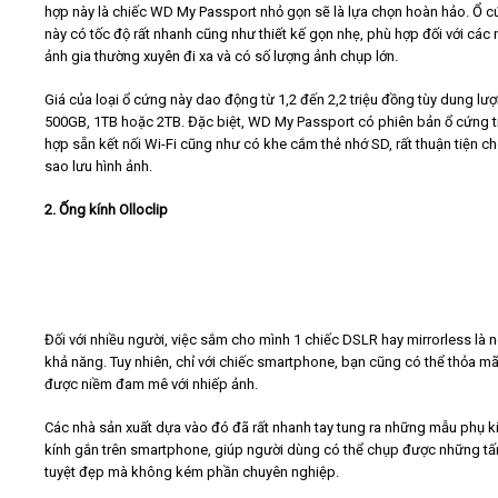
hợp này là chiếc WD My Passport nhỏ gọn sẽ là lựa chọn hoàn hảo. Ổ 
này có tốc độ rất nhanh cũng như thiết kế gọn nhẹ, phù hợp đối với các 
ảnh gia thường xuyên đi xa và có số lượng ảnh chụp lớn.
Giá của loại ổ cứng này dao động từ 1,2 đến 2,2 triệu đồng tùy dung lư
500GB, 1TB hoặc 2TB. Đặc biệt, WD My Passport có phiên bản ổ cứng t
hợp sẵn kết nối Wi-Fi cũng như có khe cắm thẻ nhớ SD, rất thuận tiện ch
sao lưu hình ảnh.
2. Ống kính Olloclip
Đối với nhiều người, việc sắm cho mình 1 chiếc DSLR hay mirrorless là 
khả năng. Tuy nhiên, chỉ với chiếc smartphone, bạn cũng có thể thỏa m
được niềm đam mê với nhiếp ảnh.
Các nhà sản xuất dựa vào đó đã rất nhanh tay tung ra những mẫu phụ k
kính gắn trên smartphone, giúp người dùng có thể chụp được những tấ
tuyệt đẹp mà không kém phần chuyên nghiệp.