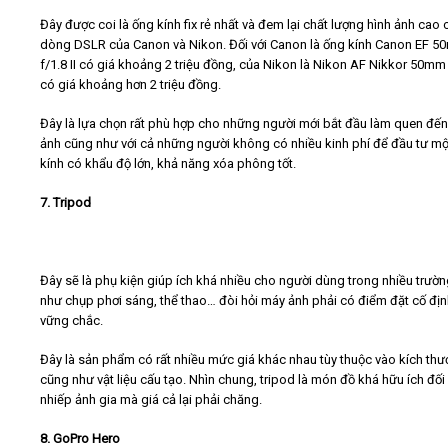
Đây được coi là ống kính fix rẻ nhất và đem lại chất lượng hình ảnh cao 
dòng DSLR của Canon và Nikon. Đối với Canon là ống kính Canon EF 
f/1.8 II có giá khoảng 2 triệu đồng, của Nikon là Nikon AF Nikkor 50mm
có giá khoảng hơn 2 triệu đồng.
Đây là lựa chọn rất phù hợp cho những người mới bắt đầu làm quen đến
ảnh cũng như với cả những người không có nhiều kinh phí để đầu tư mộ
kính có khẩu độ lớn, khả năng xóa phông tốt.
7. Tripod
Đây sẽ là phụ kiện giúp ích khá nhiều cho người dùng trong nhiều trườ
như chụp phơi sáng, thể thao… đòi hỏi máy ảnh phải có điểm đặt cố địn
vững chắc.
Đây là sản phẩm có rất nhiều mức giá khác nhau tùy thuộc vào kích thư
cũng như vật liệu cấu tạo. Nhìn chung, tripod là món đồ khá hữu ích đối
nhiếp ảnh gia mà giá cả lại phải chăng.
8. GoPro Hero