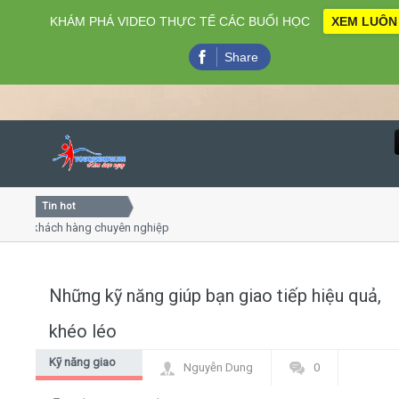
KHÁM PHÁ VIDEO THỰC TẾ CÁC BUỔI HỌC
XEM LUÔN
Share
Tin hot
Close
ách hàng chuyên nghiệp
Khóa học kỹ năng bán hàng chuyên
Khóa học "Nghệ thuật giao tiếp - thu
Khóa học làm phim 72h cho thiếu ni
Những kỹ năng giúp bạn giao tiếp hiệu quả,
Home
khéo léo
Giới thiệu
Kỹ năng giao
Nguyễn Dung
0
tiếp - thuyết
Lịch khai giảng