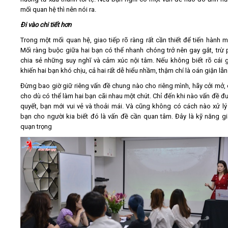
mối quan hệ thì nên nói ra.
Đi vào chi tiết hơn
Trong một mối quan hệ, giao tiếp rõ ràng rất cần thiết để tiến hành mọ
Mối ràng buộc giữa hai bạn có thể nhanh chóng trở nên gay gắt, trừ 
chia sẻ những suy nghĩ và cảm xúc nội tâm. Nếu không biết rõ cái 
khiến hai bạn khó chịu, cả hai rất dễ hiểu nhầm, thậm chí là oán giận lẫn
Đừng bao giờ giữ riêng vấn đề chung nào cho riêng mình, hãy cởi mở, 
cho dù có thể làm hai bạn cãi nhau một chút. Chỉ đến khi nào vấn đề đư
quyết, bạn mới vui vẻ và thoải mái. Và cũng không có cách nào xử lý 
bạn cho người kia biết đó là vấn đề cần quan tâm. Đây là kỹ năng gi
quạn trọng