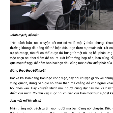
Rành mạch, dễ hiểu
Trên sách báo, nói chuyện cởi mở có vẻ là một ý thức chung. Thực
thường không dễ dàng để thể hiện điều bạn thực sự muốn nói. Tất c
sự phức tạp, rắc rối có thể được đá bung từ một nỗi sợ hãi phản ứng 
việc chọn sai thời điểm để nói ra. Bất kể trường hợp nào, bạn cũng c
qua mọi trở ngại để đảm bảo hai bạn đều cùng một điểm xuất phát của 
Đừng thao thao bất tuyệt
Bất kể khi bạn đang bàn bạc công việc, hay nói chuyện gì đó với nhữn
xung quanh, đừng bao giờ nói thao thao mà chẳng để cho người khá
hội chen vào. Hãy khuyến khích mọi người cùng đặt câu hỏi và bày 
điểm của mình. Có như vậy, cuộc nói chuyện của bạn mới thực sự đạt kế
Ánh mắt nói lên tất cả
Nhìn thẳng một cách tự tin vào người mà bạn đang nói chuyện. Điều