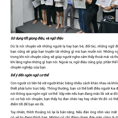
Sử dụng tốt giọng điệu, và ngữ điệu
Dù là nói chuyện với những người lạ hay bạn bè, đối tác, những ngữ đ
bạn cũng sẽ giúp bạn truyền tải những gì mà bạn muốn nói. Những n
trong khi nói chuyện cũng sẽ giúp người nghe cảm thấy thoải mái và thú
khi lắng nghe những gì bạn nói. Ngoài ra, ngữ điệu cũng góp phần thể 
chuyên nghiệp của bạn.
Để ý đến ngôn ngữ cơ thể
Con người có liên hệ với người khác bằng nhiều cách khác nhau và khô
thiết phải luôn trực tiếp. Thông thường, bạn có thể biết điều người kia
nói thông qua ngôn ngữ cơ thể. Vậy nên nếu bạn đang mắc lỗi với ai đó
có cơ hội nói chuyện, bạn thấy họ đan chéo tay hay chân thì đó có thể 
điểm tốt để bạn xin lỗi.
Tuy nhiên, thỉnh thoảng nó lại là bản năng. Nếu đàn ông nhìn vào mắt 
có vẻ họ đang thích bạn. Những cử chỉ động chạm đơn giản cũng là d