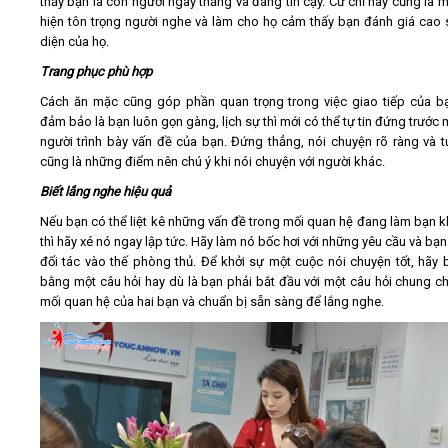
thấy bạn là con người ngay thẳng và đáng tin cậy. Cử chỉ này cũng là m
hiện tôn trọng người nghe và làm cho họ cảm thấy bạn đánh giá cao 
diện của họ.
Trang phục phù hợp
Cách ăn mặc cũng góp phần quan trọng trong việc giao tiếp của b
đảm bảo là bạn luôn gọn gàng, lịch sự thì mới có thể tự tin đứng trước 
người trình bày vấn đề của bạn. Đứng thẳng, nói chuyện rõ ràng và t
cũng là những điểm nên chú ý khi nói chuyện với người khác.
Biết lắng nghe hiệu quả
Nếu bạn có thể liệt kê những vấn đề trong mối quan hệ đang làm bạn k
thì hãy xé nó ngay lập tức. Hãy làm nó bốc hơi với những yêu cầu và bạn
đối tác vào thế phòng thủ. Để khởi sự một cuộc nói chuyện tốt, hãy 
bằng một câu hỏi hay dù là bạn phải bắt đầu với một câu hỏi chung c
mối quan hệ của hai bạn và chuẩn bị sẵn sàng để lắng nghe.