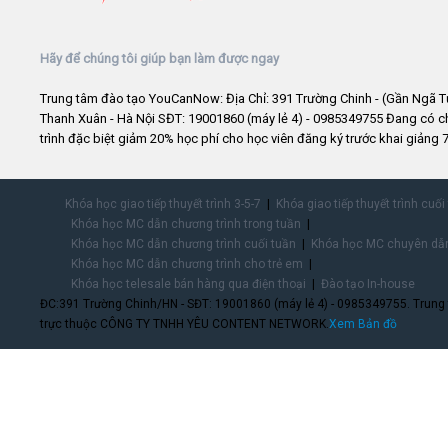
Hãy để chúng tôi giúp bạn làm được ngay
Trung tâm đào tạo YouCanNow: Địa Chỉ: 391 Trường Chinh - (Gần Ngã T
Thanh Xuân - Hà Nội SĐT: 19001860 (máy lẻ 4) - 0985349755 Đang có 
trình đặc biệt giảm 20% học phí cho học viên đăng ký trước khai giảng 7
Khóa học giao tiếp thuyết trình 3-5-7
Khóa giao tiếp thuyết trình cuối
Khóa học MC dẫn chương trình trong tuần
Khóa học MC dẫn chương trình cuối tuần
Khóa học MC chuyên dẫn
Khóa học MC dẫn chương trình cho trẻ em
Khóa học telesale bán hàng qua điện thoại
Đào tạo In-house
ĐC:391 Trường Chinh/HN - SĐT: 19001860 (máy lẻ 4) - 0985349755. Trung
trực thuộc CÔNG TY TNHH YÊU CONTENT NETWORK.
Xem Bản đồ