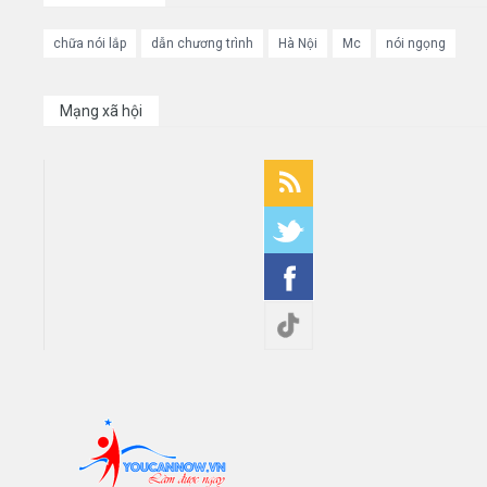
chữa nói lắp
dẫn chương trình
Hà Nội
Mc
nói ngọng
Mạng xã hội