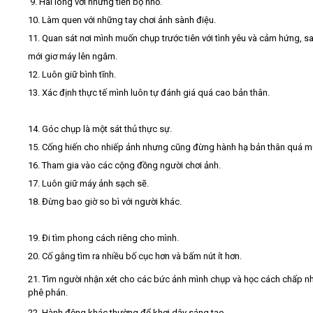
9. Hài lòng với những tiến bộ nhỏ.
10. Làm quen với những tay chơi ảnh sành điệu.
11. Quan sát nơi mình muốn chụp trước tiên với tình yêu và cảm hứng, sa
mới giơ máy lên ngắm.
12. Luôn giữ bình tĩnh.
13. Xác định thực tế mình luôn tự đánh giá quá cao bản thân.
14. Góc chụp là một sát thủ thực sự.
15. Cống hiến cho nhiếp ảnh nhưng cũng đừng hành hạ bản thân quá m
16. Tham gia vào các cộng đồng người chơi ảnh.
17. Luôn giữ máy ảnh sạch sẽ.
18. Đừng bao giờ so bì với người khác.
19. Đi tìm phong cách riêng cho mình.
20. Cố gắng tìm ra nhiều bố cục hơn và bấm nút ít hơn.
21. Tìm người nhận xét cho các bức ảnh mình chụp và học cách chấp nh
phê phán.
22. Hành động khác thường để khơi dậy sáng tạo.