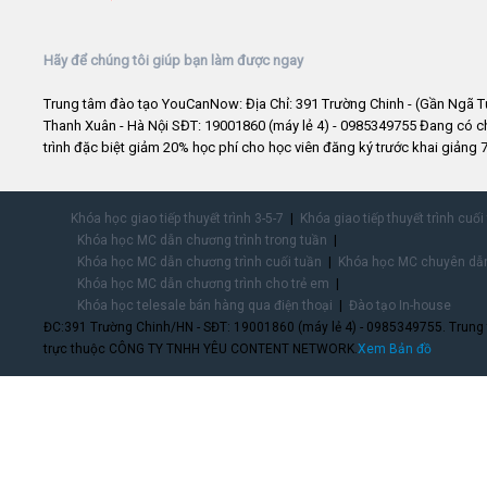
Hãy để chúng tôi giúp bạn làm được ngay
Trung tâm đào tạo YouCanNow: Địa Chỉ: 391 Trường Chinh - (Gần Ngã T
Thanh Xuân - Hà Nội SĐT: 19001860 (máy lẻ 4) - 0985349755 Đang có 
trình đặc biệt giảm 20% học phí cho học viên đăng ký trước khai giảng 7
Khóa học giao tiếp thuyết trình 3-5-7
Khóa giao tiếp thuyết trình cuối
Khóa học MC dẫn chương trình trong tuần
Khóa học MC dẫn chương trình cuối tuần
Khóa học MC chuyên dẫn
Khóa học MC dẫn chương trình cho trẻ em
Khóa học telesale bán hàng qua điện thoại
Đào tạo In-house
ĐC:391 Trường Chinh/HN - SĐT: 19001860 (máy lẻ 4) - 0985349755. Trung
trực thuộc CÔNG TY TNHH YÊU CONTENT NETWORK.
Xem Bản đồ