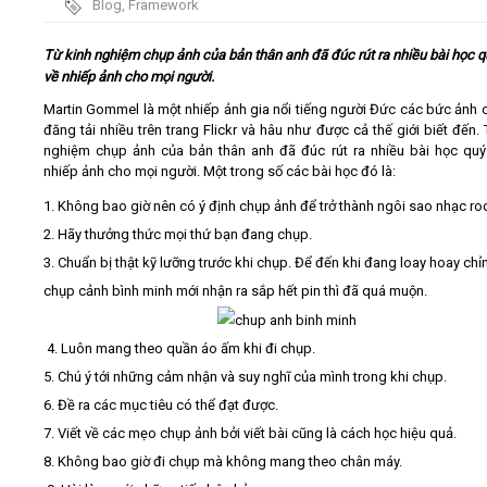
Blog
,
Framework
Video
Từ kinh nghiệm chụp ảnh của bản thân anh đã đúc rút ra nhiều bài học q
về nhiếp ảnh cho mọi người.
Kiến thức
Martin Gommel là một nhiếp ảnh gia nổi tiếng người Đức các bức ảnh 
đăng tải nhiều trên trang Flickr và hâu như được cả thế giới biết đến. 
nghiệm chụp ảnh của bản thân anh đã đúc rút ra nhiều bài học quý
Liên hệ - Đăng ký
nhiếp ảnh cho mọi người. Một trong số các bài học đó là:
1. Không bao giờ nên có ý định chụp ảnh để trở thành ngôi sao nhạc ro
2. Hãy thưởng thức mọi thứ bạn đang chụp.
3. Chuẩn bị thật kỹ lưỡng trước khi chụp. Để đến khi đang loay hoay ch
Tìm kiếm
chụp cảnh bình minh mới nhận ra sắp hết pin thì đã quá muộn.
4. Luôn mang theo quần áo ấm khi đi chụp.
5. Chú ý tới những cảm nhận và suy nghĩ của mình trong khi chụp.
6. Đề ra các mục tiêu có thể đạt được.
7. Viết về các mẹo chụp ảnh bởi viết bài cũng là cách học hiệu quả.
8. Không bao giờ đi chụp mà không mang theo chân máy.