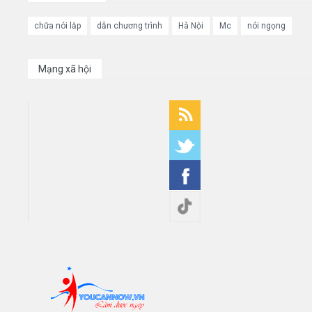
chữa nói lắp
dẫn chương trình
Hà Nội
Mc
nói ngọng
Mạng xã hội