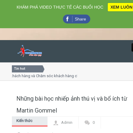
KHÁM PHÁ VIDEO THỰC TẾ CÁC BUỔI HỌC
XEM LUÔN
Share
Tin hot
Close
ụ khách hàng và Chăm sóc khách hàng chuyên nghiệp
Khóa h
p - thuyết trình online
Khóa họ
chiều thứ 4, 7
Khóa h
Những bài học nhiếp ảnh thú vị và bổ ích từ
Home
Martin Gommel
Giới thiệu
Kiến thức
Admin
0
chung
Lịch khai giảng