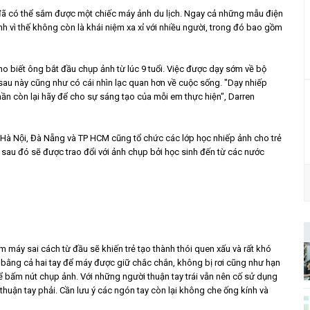
y đã có thể sắm được một chiếc máy ảnh du lịch. Ngay cả những mẫu điện
h vì thế không còn là khái niệm xa xỉ với nhiều người, trong đó bao gồm
o biết ông bắt đầu chụp ảnh từ lúc 9 tuổi. Việc được dạy sớm về bộ
sau này cũng như có cái nhìn lạc quan hơn về cuộc sống. "Dạy nhiếp
ần còn lại hãy để cho sự sáng tạo của mỗi em thực hiện", Darren
́ Hà Nội, Đà Nẵng và TP HCM cũng tổ chức các lớp học nhiếp ảnh cho trẻ
đó sẽ được trao đổi với ảnh chụp bởi học sinh đến từ các nước
m máy sai cách từ đầu sẽ khiến trẻ tạo thành thói quen xấu và rất khó
 bằng cả hai tay để máy được giữ chắc chắn, không bị rơi cũng như hạn
để bấm nút chụp ảnh. Với những người thuận tay trái vẫn nên cố sử dụng
thuận tay phải. Cần lưu ý các ngón tay còn lại không che ống kính và