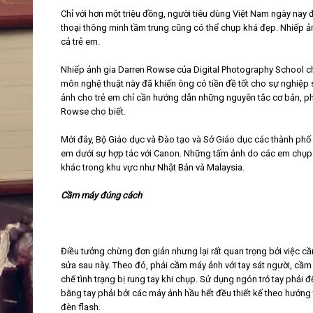
Chỉ với hơn một triệu đồng, người tiêu dùng Việt Nam ngày na
thoại thông minh tầm trung cũng có thể chụp khá đẹp. Nhiếp ản
cả trẻ em.
Nhiếp ảnh gia Darren Rowse của Digital Photography School ch
môn nghệ thuật này đã khiến ông có tiền đề tốt cho sự nghiệp 
ảnh cho trẻ em chỉ cần hướng dẫn những nguyên tắc cơ bản, ph
Rowse cho biết.
Mới đây, Bộ Giáo dục và Đào tạo và Sở Giáo dục các thành phô
em dưới sự hợp tác với Canon. Những tấm ảnh do các em chụp sau 
khác trong khu vực như Nhật Bản và Malaysia.
Cầm máy đúng cách
Điều tưởng chừng đơn giản nhưng lại rất quan trọng bởi việc cầ
sửa sau này. Theo đó, phải cầm máy ảnh với tay sát người, cầm
chế tình trạng bị rung tay khi chụp. Sử dụng ngón trỏ tay phải 
bằng tay phải bởi các máy ảnh hầu hết đều thiết kế theo hướng 
đèn flash.