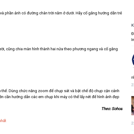
và phần ảnh có đường chân trời nằm ở dưới. Hãy cố gắng hướng dẫn trẻ
K
Đ
I
ời, cũng chia màn hình thành hai nửa theo phương ngang và cố gắng
n
2
hủ thể. Dùng chức năng zoom để chụp sát và bật chế độ chụp cận cảnh
ên cần hướng dẫn các em chụp khi máy có thể lấy nét để hình ảnh đẹp
Theo: Sohoa
nhất
2