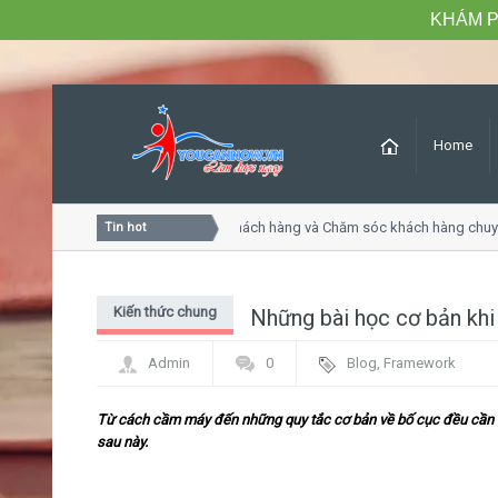
KHÁM P
Home
Khóa học Tư duy dịch vụ khách hàng và Chăm sóc khách hàng chuyên
Tin hot
Kiến thức chung
Những bài học cơ bản khi
Admin
0
Blog
,
Framework
Từ cách cầm máy đến những quy tắc cơ bản về bố cục đều cần đ
sau này.