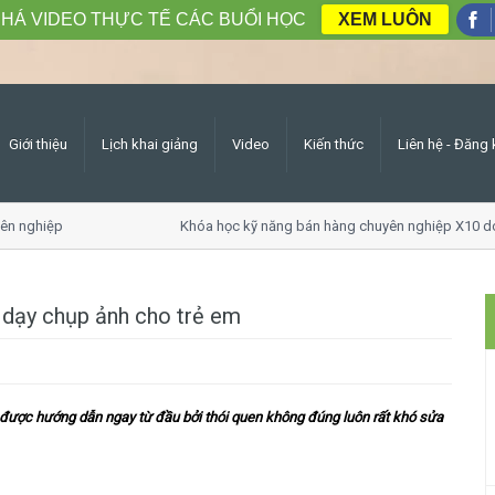
HÁ VIDEO THỰC TẾ CÁC BUỔI HỌC
XEM LUÔN
Giới thiệu
Lịch khai giảng
Video
Kiến thức
Liên hệ - Đăng 
 nghiệp
Khóa học kỹ năng bán hàng chuyên nghiệp X10 doa
 dạy chụp ảnh cho trẻ em
ược hướng dẫn ngay từ đầu bởi thói quen không đúng luôn rất khó sửa