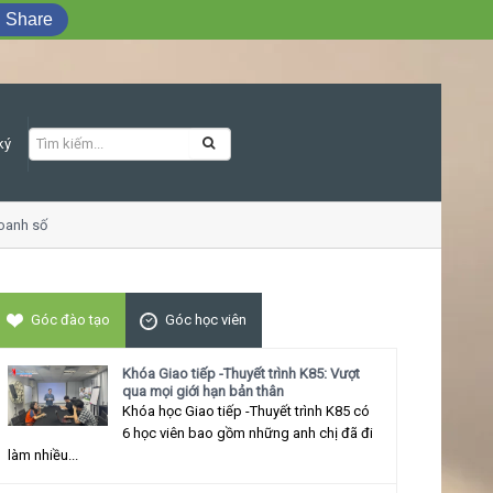
Share
ký
nh số
Khóa học Giao tiếp ứng xử thu hút
Góc đào tạo
Góc học viên
Khóa Giao tiếp -Thuyết trình K85: Vượt
qua mọi giới hạn bản thân
Khóa học Giao tiếp -Thuyết trình K85 có
6 học viên bao gồm những anh chị đã đi
làm nhiều...