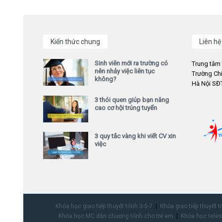
Kiến thức chung
Liên hệ
Sinh viên mới ra trường có
Trung tâm
nên nhảy việc liên tục
Trường Chi
không?
Hà Nội SĐT
3 thói quen giúp bạn nâng
cao cơ hội trúng tuyển
3 quy tắc vàng khi viết CV xin
việc
Khóa học giao tiếp thuyết trình 3-5-7
Khóa giao tiếp thuyết t
Khóa học MC dẫn chương trình cho trẻ em
Khóa học teles