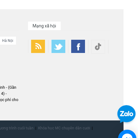
Mạng xã hội
Hà Nội
nh - (Gần
4) -
ọc phí cho
ơng trình cuối tuần
Khóa học MC chuyên dẫn cưới