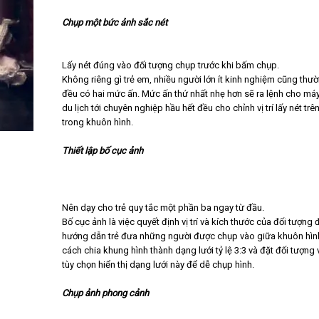
Chụp một bức ảnh sắc nét
Lấy nét đúng vào đối tượng chụp trước khi bấm chụp.
Không riêng gì trẻ em, nhiều người lớn ít kinh nghiệm cũng thườ
đều có hai mức ấn. Mức ấn thứ nhất nhẹ hơn sẽ ra lệnh cho máy
du lịch tới chuyên nghiệp hầu hết đều cho chỉnh vị trí lấy nét t
trong khuôn hình.
Thiết lập bố cục ảnh
Nên dạy cho trẻ quy tắc một phần ba ngay từ đầu.
Bố cục ảnh là việc quyết định vị trí và kích thước của đối tượn
hướng dẫn trẻ đưa những người được chụp vào giữa khuôn hình.
cách chia khung hình thành dạng lưới tỷ lệ 3:3 và đặt đối tượn
tùy chọn hiển thị dạng lưới này để dễ chụp hình.
Chụp ảnh phong cảnh