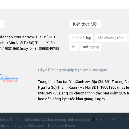
Kiến thức MC
 đào tạo YouCanNow: Địa Chỉ: 391
chữa nói lắp
dẫn chương trình
nh - (Gần Ngã Tư Sở) Thanh Xuân -
Mc
nói ngọng
: 19001860 (máy lẻ 4) - 0985349755
Hãy để chúng tôi giúp bạn làm được ngay
Trung tâm đào tạo YouCanNow: Địa Chỉ: 391 Trường Chi
Ngã Tư Sở) Thanh Xuân - Hà Nội SĐT: 19001860 (máy lẻ 
0985349755 Đang có chương trình đặc biệt giảm 20% h
học viên đăng ký trước khai giảng 7 ngày.
rình cuối tuần
Khóa học MC dẫn chương trình trong tuần
Khóa học MC dẫn chư
ale bán hàng qua điện thoại
Đào tạo In-house