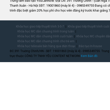
Trung tâm đào tạo YouCanNow: Địa Chỉ: 391 Trường Chinh - (Gần Ngã T
Thanh Xuân - Hà Nội SĐT: 19001860 (máy lẻ 4) - 0985349755 Đang có 
trình đặc biệt giảm 20% học phí cho học viên đăng ký trước khai giảng 7
Khóa học giao tiếp thuyết trình 3-5-7
Khóa giao tiếp thuyết trình cuối
Khóa học MC dẫn chương trình trong tuần
Khóa học MC dẫn chương trình cuối tuần
Khóa học MC chuyên dẫn
Khóa học MC dẫn chương trình cho trẻ em
Khóa học telesale bán hàng qua điện thoại
Đào tạo In-house
ĐC:391 Trường Chinh/HN - SĐT: 19001860 (máy lẻ 4) - 0985349755. Trung
trực thuộc CÔNG TY TNHH YÊU CONTENT NETWORK.
Xem Bản đồ