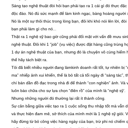
Sáng tạo nghệ thuật đòi hỏi bạn phải tạo ra 1 cái gì đó thực đặc 
độc đáo. Nó đủ sức mạnh để làm kinh ngạc, bàng hoàng người
Nó là một sự thôi thúc trong lòng bạn, đôi khi khó nói lên lời, đòi 
bạn phải làm gì cho nó...
Thật ra 1 nghệ sỹ bao giờ cũng phải đối mặt với vấn đề mưu sin
nghệ thuật. Đôi khi 1 “job” (vụ việc) được đặt hàng cũng trùng h
1 dự án nghệ thuật của bạn, nhưng đó là chuyện vô cùng hiếm h
thế hãy tách biệt ra.
Tôi đã biết nhiều người đang làmkinh doanh rất tốt, tự nhiên bị 
ma” nhiếp ảnh xui khiến, thế là bỏ tất cả tối ngày đi “sáng tác”, 
chí bán dần đồ đạc trong nhà đi để thành “con nghiện” ảnh. Và 
luôn bào chữa cho sự lựa chọn “điên rồ” của mình là “nghệ sỹ’.
Nhưng những người đó thường lại rất ít thành công.
Sự cân bằng giữa việc tạo ra 1 cuộc sống thu nhập tốt mà vẫn du
và thực hiện đam mê, sở thích của mình mới là 1 nghệ sỹ giỏi. V
hãy đừng từ bỏ công việc hàng ngày của bạn, trừ phi nó chiếm 