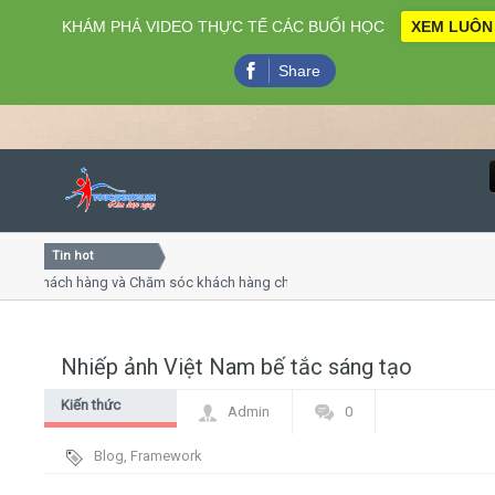
KHÁM PHÁ VIDEO THỰC TẾ CÁC BUỔI HỌC
XEM LUÔN
Share
Tin hot
Close
 khách hàng và Chăm sóc khách hàng chuyên nghiệp
Khóa h
p - thuyết trình online
Khóa họ
hiều thứ 4, 7
Khóa h
Nhiếp ảnh Việt Nam bế tắc sáng tạo
Home
Kiến thức
Admin
0
Giới thiệu
chung
Blog
,
Framework
Lịch khai giảng