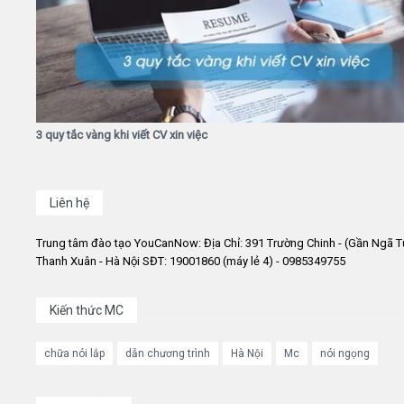
3 quy tắc vàng khi viết CV xin việc
Liên hệ
Trung tâm đào tạo YouCanNow: Địa Chỉ: 391 Trường Chinh - (Gần Ngã T
Thanh Xuân - Hà Nội SĐT: 19001860 (máy lẻ 4) - 0985349755
Kiến thức MC
chữa nói lắp
dẫn chương trình
Hà Nội
Mc
nói ngọng