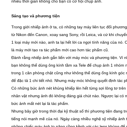
nhiều thời gian không cho bạn có cơ hội chụp ảnh.
Sáng tạo và phương tiện
Trong giới nhiếp ảnh ở ta, có những tay máy liên tục đổi phương 
từ Nikon đến Canon, xoay sang Sony, rồi Leica, và cứ khi chuyể
1 loại máy mới nào, anh ta lại hết lời ca ngợi tính năng của nó.
là máy mới tạo ra tác phẩm mới cao hơn tác phẩm cũ.
Đành rằng nhiếp ảnh gắn liến với máy móc và phương tiện. Ví 
bạn không thể dùng ông kính tầm xa Tele để chụp ảnh 1 nhóm 
trong 1 căn phòng chật cũng như không thể dùng ống kính góc 
để đặc tả 1 chi tiết nhỏ. Nhưng máy móc không quyết định tác 
Có những bức ảnh nét khủng khiếp lên hết từng sợi lông tơ trên
nhân vật nhưng ảnh đó không đáng giá chút nào. Ngược lại có 
bức ảnh mất nét lại là tác phẩm.
Nhưng bây giờ trong thời đại kỹ thuật số thì phương tiện đang trở
tiếng nói mạnh mẽ của nó. Ngày càng nhiều nghệ sỹ nhiếp ảnh 
những chiếc máy ảnh to nặng cồng kềnh với các lens khủng để