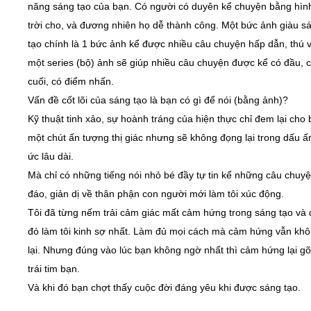
năng sáng tạo của bạn. Có người có duyên kể chuyện bằng hìn
trời cho, và đương nhiên họ dễ thành công. Một bức ảnh giàu s
tạo chính là 1 bức ảnh kể được nhiều câu chuyện hấp dẫn, thú v
một series (bộ) ảnh sẽ giúp nhiều câu chuyện được kể có đầu, 
cuối, có điểm nhấn.
Vấn đề cốt lõi của sáng tạo là bạn có gì để nói (bằng ảnh)?
Kỹ thuật tinh xảo, sự hoành tráng của hiện thực chỉ đem lại cho
một chút ấn tượng thị giác nhưng sẽ không đọng lại trong dấu ấ
ức lâu dài.
Mà chỉ có những tiếng nói nhỏ bé đầy tự tin kể những câu chuy
đáo, giản dị về thân phận con người mới làm tôi xúc động.
Tôi đã từng nếm trải cảm giác mất cảm hứng trong sáng tạo và 
đó làm tôi kinh sợ nhất. Làm đủ mọi cách mà cảm hứng vẫn khô
lại. Nhưng đúng vào lúc bạn không ngờ nhất thì cảm hứng lại g
trái tim bạn.
Và khi đó bạn chợt thấy cuộc đời đáng yêu khi được sáng tạo.