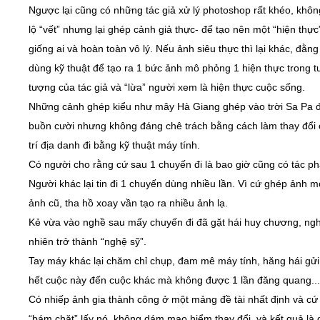
Ngược lại cũng có những tác giả xử lý photoshop rất khéo, khôn
lộ “vết” nhưng lại ghép cảnh giả thực- để tạo nên một “hiện thực
giống ai và hoàn toàn vô lý. Nếu ảnh siêu thực thì lại khác, đằng
dùng kỹ thuật để tạo ra 1 bức ảnh mô phỏng 1 hiện thực trong 
tượng của tác giả và “lừa” người xem là hiện thực cuộc sống.
Những cảnh ghép kiểu như mây Hà Giang ghép vào trời Sa Pa 
buồn cười nhưng không đáng chê trách bằng cách làm thay đổi 
trí địa danh đi bằng kỹ thuật máy tính.
Có người cho rằng cứ sau 1 chuyến đi là bao giờ cũng có tác p
Người khác lại tin đi 1 chuyến dùng nhiều lần. Vì cứ ghép ảnh m
ảnh cũ, tha hồ xoay vần tạo ra nhiều ảnh lạ.
Kẻ vừa vào nghề sau mấy chuyến đi đã gặt hái huy chương, ng
nhiên trở thành “nghệ sỹ”.
Tay máy khác lại chăm chỉ chụp, đam mê máy tính, hăng hái gử
hết cuộc này đến cuộc khác mà không được 1 lần đăng quang...
Có nhiếp ảnh gia thành công ở một mảng đề tài nhất định và cứ
“bám chặt” lấy nó, không dám mạo hiểm thay đổi, và kết quả là