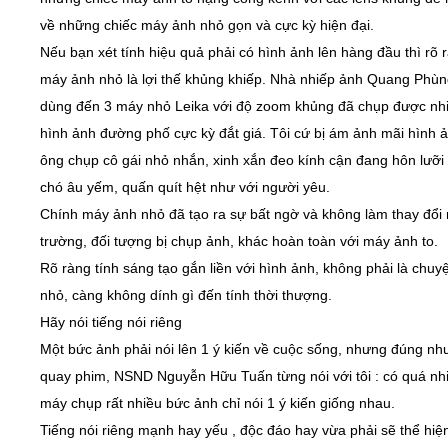
về những chiếc máy ảnh nhỏ gọn và cực kỳ hiện đại.
Nếu bạn xét tính hiệu quả phải có hình ảnh lên hàng đầu thì rõ 
máy ảnh nhỏ là lợi thế khủng khiếp. Nhà nhiếp ảnh Quang Phù
dùng đến 3 máy nhỏ Leika với độ zoom khủng đã chụp được nh
hình ảnh đường phố cực kỳ đắt giá. Tôi cứ bị ám ảnh mãi hình 
ông chụp cô gái nhỏ nhắn, xinh xắn đeo kính cận đang hôn lưỡi
chó âu yếm, quấn quít hệt như với người yêu.
Chính máy ảnh nhỏ đã tạo ra sự bất ngờ và không làm thay đổi
trường, đối tượng bị chụp ảnh, khác hoàn toàn với máy ảnh to.
Rõ ràng tính sáng tạo gắn liền với hình ảnh, không phải là chuyệ
nhỏ, càng không dính gì đến tính thời thượng.
Hãy nói tiếng nói riêng
Một bức ảnh phải nói lên 1 ý kiến về cuộc sống, nhưng đúng nh
quay phim, NSND Nguyễn Hữu Tuấn từng nói với tôi : có quá nhi
máy chụp rất nhiều bức ảnh chỉ nói 1 ý kiến giống nhau.
Tiếng nói riêng mạnh hay yếu , độc đáo hay vừa phải sẽ thể hiệ