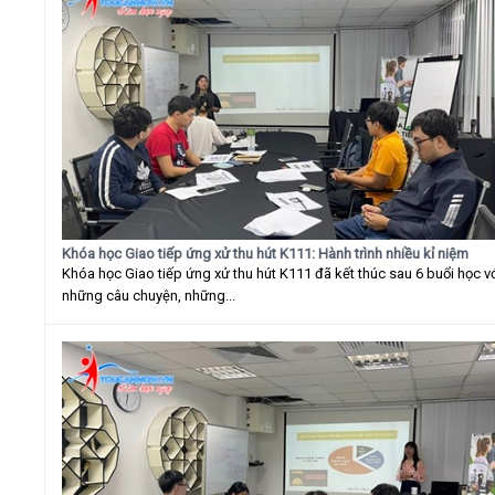
Khóa học Giao tiếp ứng xử thu hút K111: Hành trình nhiều kỉ niệm
Khóa học Giao tiếp ứng xử thu hút K111 đã kết thúc sau 6 buổi học v
những câu chuyện, những...