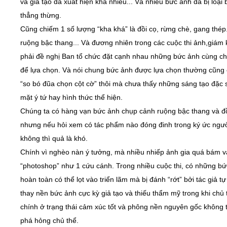
và giả tạo đã xuất hiện khá nhiều... Và nhiều bức ảnh đã bị loại 
thẳng thừng.
Cũng chiếm 1 số lượng “kha khá” là đồi cọ, rừng chè, gang thép.
ruộng bậc thang... Và đương nhiên trong các cuộc thi ảnh,giám
phải đề nghị Ban tổ chức đặt cạnh nhau những bức ảnh cùng c
để lựa chọn. Và nói chung bức ảnh được lựa chọn thường cũng c
“so bó đũa chọn cột cờ” thôi mà chưa thấy những sáng tạo đặc 
mặt ý tứ hay hình thức thể hiện.
Chúng ta có hàng vạn bức ảnh chụp cảnh ruộng bậc thang và đ
nhưng nếu hỏi xem có tác phẩm nào đóng đinh trong ký ức ngư
không thì quả là khó.
Chính vì nghèo nàn ý tưởng, mà nhiều nhiếp ảnh gia quá bám 
“photoshop” như 1 cứu cánh. Trong nhiều cuộc thi, có những b
hoàn toàn có thể lọt vào triển lãm mà bị đánh “rớt” bởi tác giả tự
thay nền bức ảnh cực kỳ giả tạo và thiếu thẩm mỹ trong khi chủ 
chính ở trạng thái cảm xúc tốt và phông nền nguyên gốc không 
phá hỏng chủ thể.