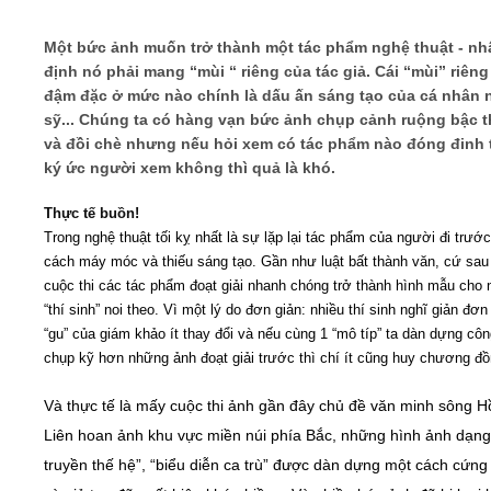
Một bức ảnh muốn trở thành một tác phẩm nghệ thuật - nh
Video
định nó phải mang “mùi “ riêng của tác giả. Cái “mùi” riêng
đậm đặc ở mức nào chính là dấu ấn sáng tạo của cá nhân 
Kiến thức
sỹ... Chúng ta có hàng vạn bức ảnh chụp cảnh ruộng bậc 
và đồi chè nhưng nếu hỏi xem có tác phẩm nào đóng đinh 
Liên hệ - Đăng ký
ký ức người xem không thì quả là khó.
Thực tế buồn!
Trong nghệ thuật tối kỵ nhất là sự lặp lại tác phẩm của người đi trướ
cách máy móc và thiếu sáng tạo. Gần như luật bất thành văn, cứ sau
Tìm kiếm
cuộc thi các tác phẩm đoạt giải nhanh chóng trở thành hình mẫu cho 
“thí sinh” noi theo. Vì một lý do đơn giản: nhiều thí sinh nghĩ giản đơn
“gu” của giám khảo ít thay đổi và nếu cùng 1 “mô típ” ta dàn dựng cô
chụp kỹ hơn những ảnh đoạt giải trước thì chí ít cũng huy chương đồ
Và thực tế là mấy cuộc thi ảnh gần đây chủ đề văn minh sông H
Liên hoan ảnh khu vực miền núi phía Bắc, những hình ảnh dạng
truyền thế hệ”, “biểu diễn ca trù” được dàn dựng một cách cứng