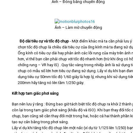
Ảnh – Đóng băng chuyển động
·
Ảnh – Làm mờ chuyển động
·
Độ dài tiêu cự và tốc độ chụp
- Một điểm khác mà ta cần phải lưu ý 
chọn tốc độ chụp là chiều dài tiêu cự của ống kính mà ta đang sử d
Ống kính có tiêu cự dài hay phản ánh các lỗi rung của máy trên ảnh 
hơn, vì thế bạn cần phải chụp với tốc độ nhanh hơn (trừ khi ống có hỗ
chống rung – VR hay IS) . Quy tắc vàng trong nhiếp ảnh là sử dụng t
chụp có mẫu số lớn hơn tiêu cự đang sử dụng. Lấy ví dụ khi bạn đa
dụng tiêu cự 50mm tốc độ 1/60 giây là hợp lý, nhưng khi sử dụng tiê
200mm hãy tăng nó lên tầm 1/250 giây.
Kết hợp tam giác phơi sáng
Bạn nên lưu ý rằng : Đừng bao giờ tách biệt tốc độ chụp ra khỏi 2 thành
còn lại trong tam giác phơi sáng (khẩu độ và ISO). Khi bạn thay đổi tốc 
chụp, bạn cũng sẽ cần thay đổi một trong hai, hoặc cả hai thành phần k
tạo sự cân bằng trong phơi sáng.
Lấy ví dụ khi tăng tốc độ chụp lên một nấc (ví dụ từ 1/125 lên 1/250) bạ