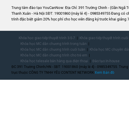
Trung tâm đào tạo YouCanNow: Địa Chỉ: 391 Trường Chinh - (Gần Ngã T
Thanh Xuân - Hà Nội SĐT: 19001860 (máy lẻ 4) - 0985349755 Đang có 
trình đặc biệt giảm 20% học phí cho học viên đăng ký trước khai giảng 7
Khóa học giao tiếp thuyết trình 3-5-7
Khóa giao tiếp thuyết trình cuối
Khóa học MC dẫn chương trình trong tuần
Khóa học MC dẫn chương trình cuối tuần
Khóa học MC chuyên dẫn
Khóa học MC dẫn chương trình cho trẻ em
Khóa học telesale bán hàng qua điện thoại
Đào tạo In-house
ĐC:391 Trường Chinh/HN - SĐT: 19001860 (máy lẻ 4) - 0985349755. Trung
trực thuộc CÔNG TY TNHH YÊU CONTENT NETWORK.
Xem Bản đồ