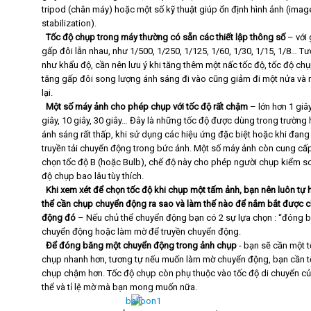
tripod (chân máy) hoặc một số kỹ thuật giúp ổn định hình ảnh (imag
stabilization).
·
Tốc độ chụp trong máy thường có sẵn các thiết lập thông số
– với g
gấp đôi lẫn nhau, như 1/500, 1/250, 1/125, 1/60, 1/30, 1/15, 1/8… T
như khẩu độ, cần nên lưu ý khi tăng thêm một nấc tốc độ, tốc độ ch
tăng gấp đôi song lượng ánh sáng đi vào cũng giảm đi một nửa và
lại.
·
Một số máy ảnh cho phép chụp với tốc độ rất chậm
– lớn hơn 1 giây
giây, 10 giây, 30 giây… Đây là những tốc độ được dùng trong trường
ánh sáng rất thấp, khi sử dụng các hiệu ứng đặc biệt hoặc khi đan
truyền tải chuyển động trong bức ảnh. Một số máy ảnh còn cung cấp
chọn tốc độ B (hoặc Bulb), chế độ này cho phép người chụp kiểm so
độ chụp bao lâu tùy thích.
·
Khi xem xét để chọn tốc độ khi chụp một tấm ảnh, bạn nên luôn tự 
thể cần chụp chuyển động ra sao và làm thế nào để nắm bắt được 
động đó
– Nếu chủ thể chuyển động bạn có 2 sự lựa chọn : “đóng 
chuyển động hoặc làm mờ để truyền chuyển động.
·
Để đóng băng một chuyển động trong ảnh chụp
- bạn sẽ cần một 
chụp nhanh hơn, tương tự nếu muốn làm mờ chuyển động, bạn cần t
chụp chậm hơn. Tốc độ chụp còn phụ thuộc vào tốc độ di chuyển củ
thể và tỉ lệ mờ mà bạn mong muốn nữa.