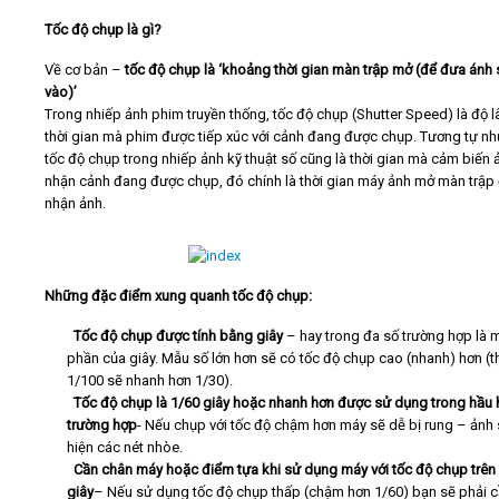
Tốc độ chụp là gì?
Video
Về cơ bản –
tốc độ chụp là ‘khoảng thời gian màn trập mở (để đưa ánh
vào)’
Kiến thức
Trong nhiếp ảnh phim truyền thống, tốc độ chụp (Shutter Speed) là độ l
thời gian mà phim được tiếp xúc với cảnh đang được chụp. Tương tự nh
tốc độ chụp trong nhiếp ảnh kỹ thuật số cũng là thời gian mà cảm biến 
Liên hệ - Đăng ký
nhận cảnh đang được chụp, đó chính là thời gian máy ảnh mở màn trập 
nhận ảnh.
Tìm kiếm
Những đặc điểm xung quanh tốc độ chụp:
·
Tốc độ chụp được tính bằng giây
– hay trong đa số trường hợp là 
phần của giây. Mẫu số lớn hơn sẽ có tốc độ chụp cao (nhanh) hơn (t
1/100 sẽ nhanh hơn 1/30).
·
Tốc độ chụp là 1/60 giây hoặc nhanh hơn được sử dụng trong hầu 
trường hợp
- Nếu chụp với tốc độ chậm hơn máy sẽ dễ bị rung – ảnh 
hiện các nét nhòe.
·
Cần chân máy hoặc điểm tựa khi sử dụng máy với tốc độ chụp trên
giây
– Nếu sử dụng tốc độ chụp thấp (chậm hơn 1/60) bạn sẽ phải 