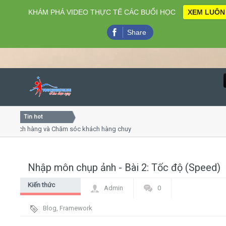
KHÁM PHÁ VIDEO THỰC TẾ CÁC BUỔI HỌC
XEM LUÔN
Share
Tin hot
Close
hách hàng và Chăm sóc khách hàng chuyên nghiệp
Khóa học 
thuyết trình online
Khóa học "
u thứ 4, 7
Khóa học 
Nhập môn chụp ảnh - Bài 2: Tốc độ (Speed)
Home
Kiến thức
Admin
0
Giới thiệu
chung
Blog
,
Framework
Lịch khai giảng