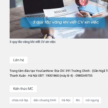
3 quy tắc vàng khi viết CV xin việc
Liên hệ
Trung tâm đào tạo YouCanNow: Địa Chỉ: 391 Trường Chinh - (Gần Ngã T
Thanh Xuân - Hà Nội SĐT: 19001860 (máy lẻ 4) - 0985349755
Kiến thức MC
chữa nói lắp
dẫn chương trình
Hà Nội
Mc
nói ngọng