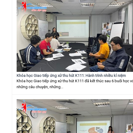
Khóa học Giao tiếp ứng xử thu hút K111: Hành trình nhiều kỉ niệm
Khóa học Giao tiếp ứng xử thu hút K111 đã kết thúc sau 6 buổi học v
những câu chuyện, những...