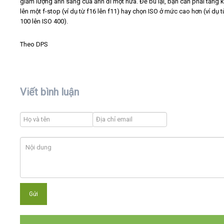
giảm lượng ánh sáng của ảnh đi một nửa. Để bù lại, bạn cần phải tăng 
lên một f-stop (ví dụ từ f16 lên f11) hay chọn ISO ở mức cao hơn (ví dụ 
100 lên ISO 400).
Theo DPS
Viết bình luận