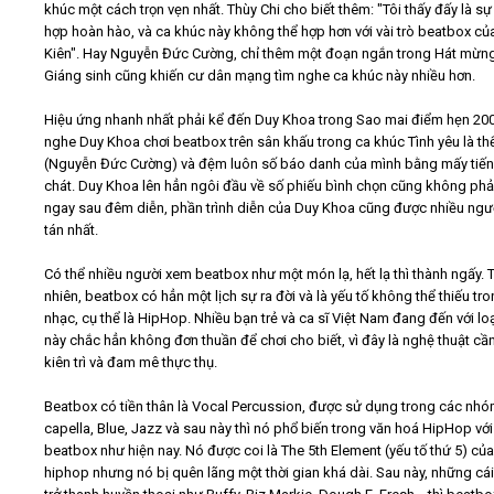
khúc một cách trọn vẹn nhất. Thùy Chi cho biết thêm: "Tôi thấy đấy là sự
hợp hoàn hào, và ca khúc này không thể hợp hơn với vài trò beatbox củ
Kiên". Hay Nguyễn Đức Cường, chỉ thêm một đoạn ngắn trong Hát mừ
Giáng sinh cũng khiến cư dân mạng tìm nghe ca khúc này nhiều hơn.
Hiệu ứng nhanh nhất phải kể đến Duy Khoa trong Sao mai điểm hẹn 200
nghe Duy Khoa chơi beatbox trên sân khấu trong ca khúc Tình yêu là th
(Nguyễn Đức Cường) và đệm luôn số báo danh của mình bằng mấy tiế
chát. Duy Khoa lên hẳn ngôi đầu về số phiếu bình chọn cũng không phải 
ngay sau đêm diễn, phần trình diễn của Duy Khoa cũng được nhiều ngư
tán nhất.
Có thể nhiều người xem beatbox như một món lạ, hết lạ thì thành ngấy. 
nhiên, beatbox có hẳn một lịch sự ra đời và là yếu tố không thể thiếu tr
nhạc, cụ thể là HipHop. Nhiều bạn trẻ và ca sĩ Việt Nam đang đến với loạ
này chắc hẳn không đơn thuần để chơi cho biết, vì đây là nghệ thuật cầ
kiên trì và đam mê thực thụ.
Beatbox có tiền thân là Vocal Percussion, được sử dụng trong các nhó
capella, Blue, Jazz và sau này thì nó phổ biến trong văn hoá HipHop với
beatbox như hiện nay. Nó được coi là The 5th Element (yếu tố thứ 5) của
hiphop nhưng nó bị quên lãng một thời gian khá dài. Sau này, những cái