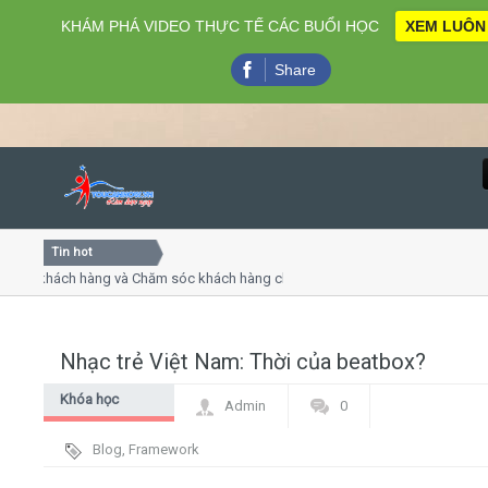
KHÁM PHÁ VIDEO THỰC TẾ CÁC BUỔI HỌC
XEM LUÔN
Share
Tin hot
Close
ụ khách hàng và Chăm sóc khách hàng chuyên nghiệp
Khóa 
ếp - thuyết trình online
Khóa h
chiều thứ 4, 7
Khóa h
Nhạc trẻ Việt Nam: Thời của beatbox?
Home
Khóa học
Admin
0
Giới thiệu
Beatbox
Blog
,
Framework
Lịch khai giảng