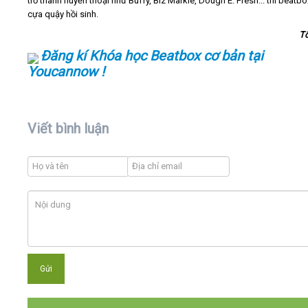
trở thanh huyền thoại như Buffy, Biz Markie, Dough E. Fresh... thì beatb
cựa quậy hồi sinh.
T
Đăng kí Khóa học Beatbox cơ bản tại
Youcannow !
Viết bình luận