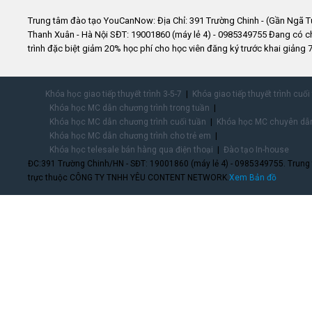
Trung tâm đào tạo YouCanNow: Địa Chỉ: 391 Trường Chinh - (Gần Ngã T
Thanh Xuân - Hà Nội SĐT: 19001860 (máy lẻ 4) - 0985349755 Đang có 
trình đặc biệt giảm 20% học phí cho học viên đăng ký trước khai giảng 7
Khóa học giao tiếp thuyết trình 3-5-7
Khóa giao tiếp thuyết trình cuối
Khóa học MC dẫn chương trình trong tuần
Khóa học MC dẫn chương trình cuối tuần
Khóa học MC chuyên dẫn
Khóa học MC dẫn chương trình cho trẻ em
Khóa học telesale bán hàng qua điện thoại
Đào tạo In-house
ĐC:391 Trường Chinh/HN - SĐT: 19001860 (máy lẻ 4) - 0985349755. Trung
trực thuộc CÔNG TY TNHH YÊU CONTENT NETWORK.
Xem Bản đồ