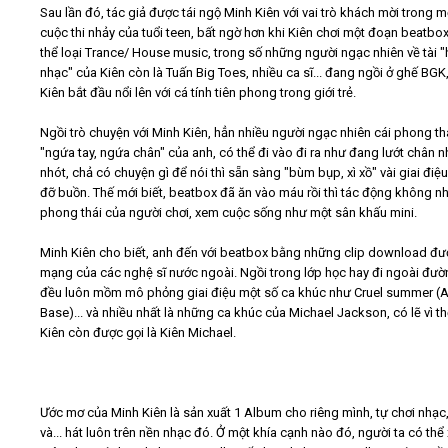
Sau lần đó, tác giả được tái ngộ Minh Kiên với vai trò khách mời trong m
cuộc thi nhảy của tuổi teen, bất ngờ hơn khi Kiên chơi một đoạn beatbo
thể loại Trance/ House music, trong số những người ngạc nhiên về tài 
nhạc" của Kiên còn là Tuấn Big Toes, nhiều ca sĩ... đang ngồi ở ghế BGK
Kiên bắt đầu nổi lên với cá tính tiên phong trong giới trẻ.
Ngồi trò chuyện với Minh Kiên, hẳn nhiều người ngạc nhiên cái phong th
"ngứa tay, ngứa chân" của anh, có thể đi vào đi ra như đang lướt chân n
nhót, chả có chuyện gì để nói thì sẵn sàng "bùm bụp, xì xồ" vài giai điệ
đỡ buồn. Thế mới biết, beatbox đã ăn vào máu rồi thì tác động không n
phong thái của người chơi, xem cuộc sống như một sân khấu mini.
Minh Kiên cho biết, anh đến với beatbox bằng những clip download đư
mạng của các nghệ sĩ nước ngoài. Ngồi trong lớp học hay đi ngoài đườ
đều luôn mồm mô phỏng giai điệu một số ca khúc như Cruel summer (
Base)... và nhiều nhất là những ca khúc của Michael Jackson, có lẽ vì t
Kiên còn được gọi là Kiên Michael.
Ước mơ của Minh Kiên là sản xuất 1 Album cho riêng mình, tự chơi nhạc
và... hát luôn trên nền nhạc đó. Ở một khía cạnh nào đó, người ta có th