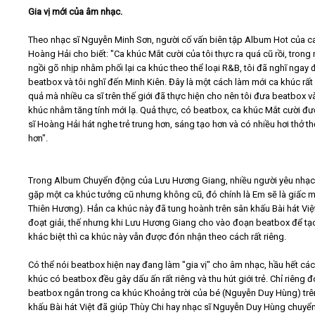
Gia vị mới của âm nhạc.
Theo nhạc sĩ Nguyễn Minh Sơn, người cố vấn biên tập Album Hot của ca
Hoàng Hải cho biết: "Ca khúc Mắt cười của tôi thực ra quá cũ rồi, trong 
ngồi gõ nhịp nhằm phối lại ca khúc theo thể loại R&B, tôi đã nghĩ ngay 
beatbox và tôi nghĩ đến Minh Kiên. Đây là một cách làm mới ca khúc rất
quả mà nhiều ca sĩ trên thế giới đã thực hiện cho nên tôi đưa beatbox v
khúc nhằm tăng tính mới lạ. Quả thực, có beatbox, ca khúc Mắt cười đư
sĩ Hoàng Hải hát nghe trẻ trung hơn, sáng tạo hơn và có nhiều hơi thở th
hơn".
Trong Album Chuyển động của Lưu Hương Giang, nhiều người yêu nhạc
gặp một ca khúc tưởng cũ nhưng không cũ, đó chính là Em sẽ là giấc 
Thiên Hương). Hẳn ca khúc này đã tung hoành trên sân khấu Bài hát Việ
đoạt giải, thế nhưng khi Lưu Hương Giang cho vào đoạn beatbox để tạo
khác biệt thì ca khúc này vẫn được đón nhận theo cách rất riêng.
Có thể nói beatbox hiện nay đang làm "gia vị" cho âm nhạc, hầu hết các
khúc có beatbox đều gây dấu ấn rất riêng và thu hút giới trẻ. Chỉ riêng 
beatbox ngắn trong ca khúc Khoảng trời của bé (Nguyễn Duy Hùng) trê
khấu Bài hát Việt đã giúp Thùy Chi hay nhạc sĩ Nguyễn Duy Hùng chuyển