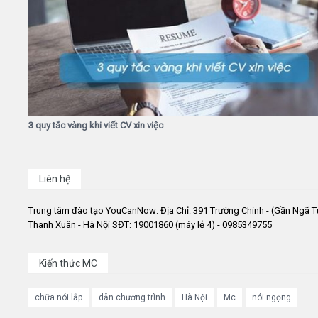
3 quy tắc vàng khi viết CV xin việc
Liên hệ
Trung tâm đào tạo YouCanNow: Địa Chỉ: 391 Trường Chinh - (Gần Ngã T
Thanh Xuân - Hà Nội SĐT: 19001860 (máy lẻ 4) - 0985349755
Kiến thức MC
chữa nói lắp
dẫn chương trình
Hà Nội
Mc
nói ngọng