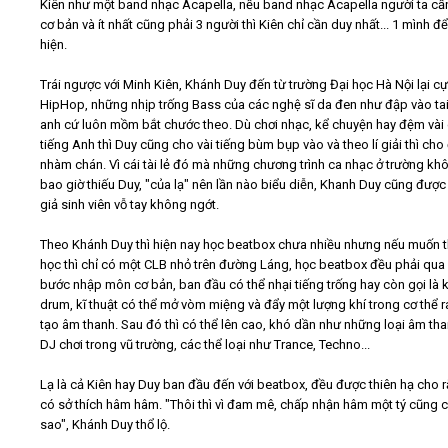
Kiên như một band nhạc Acapella, nếu band nhạc Acapella người ta cầ
cơ bản và ít nhất cũng phải 3 người thì Kiên chỉ cần duy nhất... 1 mình đ
hiện.
Trái ngược với Minh Kiên, Khánh Duy đến từ trường Đại học Hà Nội lại c
HipHop, những nhịp trống Bass của các nghệ sĩ da đen như đập vào tai
anh cứ luôn mồm bắt chước theo. Dù chơi nhạc, kể chuyện hay đệm vài
tiếng Anh thì Duy cũng cho vài tiếng bùm bụp vào và theo lí giải thì cho
nhàm chán. Vì cái tài lẻ đó mà những chương trình ca nhạc ở trường kh
bao giờ thiếu Duy, "của lạ" nên lần nào biểu diễn, Khanh Duy cũng được
giả sinh viên vỗ tay không ngớt.
Theo Khánh Duy thì hiện nay học beatbox chưa nhiều nhưng nếu muốn 
học thì chỉ có một CLB nhỏ trên đường Láng, học beatbox đều phải qu
bước nhập môn cơ bản, ban đầu có thể nhại tiếng trống hay còn gọi là 
drum, kĩ thuật có thể mở vòm miệng và đẩy một lượng khí trong cơ thể r
tạo âm thanh. Sau đó thì có thể lên cao, khó dần như những loại âm th
DJ chơi trong vũ trường, các thể loại như Trance, Techno...
Lạ là cả Kiên hay Duy ban đầu đến với beatbox, đều được thiên hạ cho r
có sở thích hâm hâm. "Thôi thì vì đam mê, chấp nhận hâm một tý cũng 
sao", Khánh Duy thổ lộ.