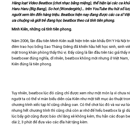
Hàng loạt Video Beatbox (chơi nhạc bằng miệng), thể hiện lại các ca kh
Haru Haru (Big Bang), So hot (Wondergirls)... trên YouTube thu hút số lư
Video
người xem lên đến hàng triệu. Beatbox hiện nay đang được các ca sĩ Vi
ưa chuộng và giới trẻ đang học beatbox theo cá tính tiên phong.
Kiến thức
Minh Kiên, những cá tính tiên phong.
Năm 2006, lần đầu tiên Minh Kiên xuất hiện trên sân khấu ĐH Y Hà Nội t
Liên hệ - Đăng ký
đêm trao học bổng Sao Tháng Giêng đã khiến hầu hết học sinh, sinh vi
mặt trong khán phòng thấy thú vị. Đấy cũng là lần đầu tiên tác giả thấy 
beatboxer đúng nghĩa, dĩ nhiên, beatbox không mới nhưng ở Việt Nam,
Kiên đúng là tiên phong.
Tìm kiếm
Tuy nhiên, beatbox lúc đó cũng chỉ được xem như một món lạ vì chưa nở
người ta có thể ví màn biểu diễn của Kiên như một tiết mục ảo thuật tro
chương trình xiếc tạp kĩ cũng chẳng oan. Có thể chơi lúc đó và vui vui lú
nhưng hết chương trình thì cũng chả còn ai nhớ đế hiểu beatbox là gì d
lúc bấy giờ cũng được báo chí lăng xê không kém, thu hẳn các đoạn b
dài 2, 3 phút để đưa vào các đĩa hát tặng kèm.