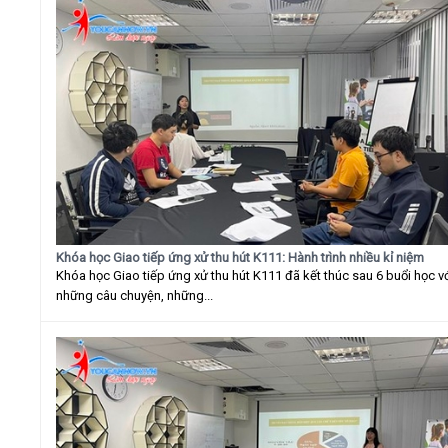
Khóa học Giao tiếp ứng xử thu hút K111: Hành trình nhiều kỉ niệm
Khóa học Giao tiếp ứng xử thu hút K111 đã kết thúc sau 6 buổi học v
những câu chuyện, những...