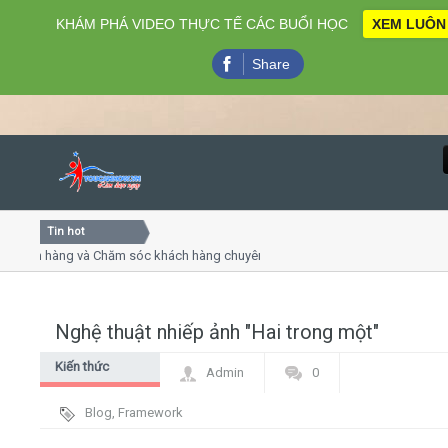
KHÁM PHÁ VIDEO THỰC TẾ CÁC BUỔI HỌC
XEM LUÔN
Share
Tin hot
Close
ch hàng và Chăm sóc khách hàng chuyên nghiệp
Khóa học k
huyết trình online
Khóa học "Ng
 thứ 4, 7
Khóa học là
Nghệ thuật nhiếp ảnh "Hai trong một"
Home
Kiến thức
Admin
0
Giới thiệu
chung
Blog
,
Framework
Lịch khai giảng