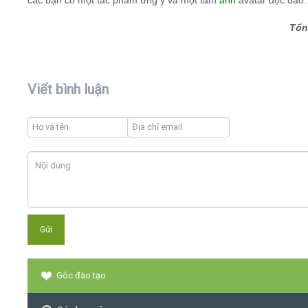
các bạn có một tác phẩm ưng ý và một tấm
ảnh
avatar độc đáo.
Tổn
Viết bình luận
Góc đào tạo