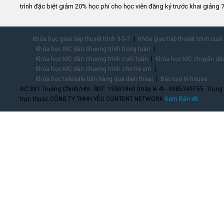
trình đặc biệt giảm 20% học phí cho học viên đăng ký trước khai giảng 7
Khóa học giao tiếp thuyết trình 3-5-7
Khóa giao tiếp thuyết trình cuối
Khóa học MC dẫn chương trình trong tuần
Khóa học MC dẫn chương trình cuối tuần
Khóa học MC chuyên dẫn
Khóa học MC dẫn chương trình cho trẻ em
Khóa học telesale bán hàng qua điện thoại
Đào tạo In-house
ĐC:391 Trường Chinh/HN - SĐT: 19001860 (máy lẻ 4) - 0985349755. Trung
trực thuộc CÔNG TY TNHH YÊU CONTENT NETWORK.
Xem Bản đồ