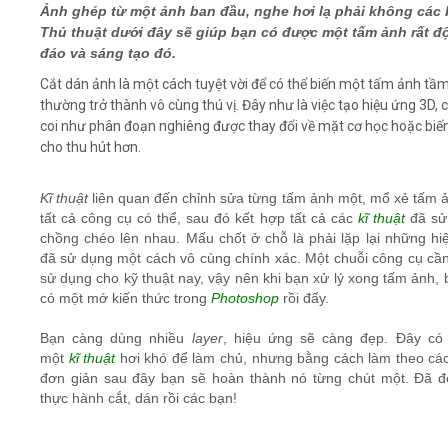
Ảnh ghép từ một ảnh ban đầu, nghe hơi lạ phải không các
Thủ thuật dưới đây sẽ giúp bạn có được một tấm ảnh rất đ
Video
đáo và sáng tạo đó.
Cắt dán ảnh là một cách tuyệt vời để có thể biến một tấm ảnh tầ
Kiến thức
thường trở thành vô cùng thú vị. Đây như là việc tạo hiệu ứng 3D, 
coi như phân đoạn nghiêng được thay đổi về mặt cơ học hoặc biến
cho thu hút hơn.
Liên hệ - Đăng ký
Kĩ thuật
liên quan đến chỉnh sửa từng tấm ảnh một, mổ xẻ tấm ả
tất cả công cụ có thể, sau đó kết hợp tất cả các
kĩ thuật
đã sử
chồng chéo lên nhau. Mấu chốt ở chỗ là phải lặp lại những hi
Tìm kiếm
đã sử dụng một cách vô cùng chính xác. Một chuỗi công cụ cầ
sử dụng cho kỹ thuật nay, vậy nên khi bạn xử lý xong tấm ảnh,
có một mớ kiến thức trong
Photoshop
rồi đấy.
Bạn càng dùng nhiều
layer
, hiệu ứng sẽ càng đẹp. Đây có 
một
kĩ thuật
hơi khó để làm chủ, nhưng bằng cách làm theo cá
đơn giản sau đây bạn sẽ hoàn thành nó từng chút một. Đã đ
thực hành cắt, dán rồi các bạn!