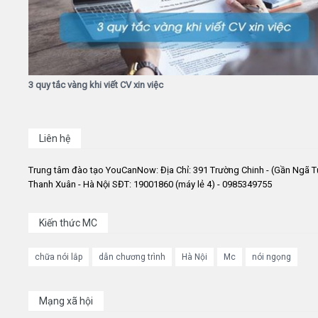
3 quy tắc vàng khi viết CV xin việc
Liên hệ
Trung tâm đào tạo YouCanNow: Địa Chỉ: 391 Trường Chinh - (Gần Ngã T
Thanh Xuân - Hà Nội SĐT: 19001860 (máy lẻ 4) - 0985349755
Kiến thức MC
chữa nói lắp
dẫn chương trình
Hà Nội
Mc
nói ngọng
Mạng xã hội