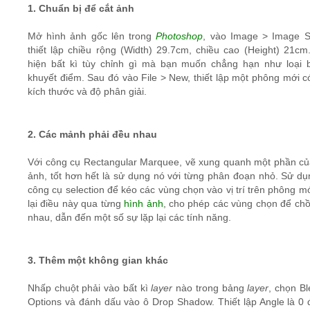
1. Chuẩn bị để cắt ảnh
Mở hình ảnh gốc lên trong
Photoshop
, vào Image > Image S
thiết lập chiều rộng (Width) 29.7cm, chiều cao (Height) 21cm
hiện bất kì tùy chỉnh gì mà bạn muốn chẳng hạn như loại 
khuyết điểm. Sau đó vào File > New, thiết lập một phông mới c
kích thước và độ phân giải.
2. Các mảnh phải đều nhau
Với công cụ Rectangular Marquee, vẽ xung quanh một phần củ
ảnh, tốt hơn hết là sử dụng nó với từng phân đoạn nhỏ. Sử dụ
công cụ selection để kéo các vùng chọn vào vị trí trên phông m
lại điều này qua từng
hình ảnh
, cho phép các vùng chọn để chồ
nhau, dẫn đến một số sự lặp lại các tính năng.
3. Thêm một không gian khác
Nhấp chuột phải vào bất kì
layer
nào trong bảng
layer
, chọn B
Options và đánh dấu vào ô Drop Shadow. Thiết lập Angle là 0 