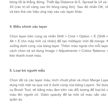
bóng tối là thẳng đứng. Thiết lập Distance là 5, Spread là 14 và 
43 (các trị số càng cao thì bóng càng lớn). Sau đó nhấn OK, n
và kéo thả các hiệu ứng này vào các layer khác.
4. Điều chỉnh các layer
Chọn
layer
trên cùng và nhấn Shift + Cmd + Option + E (Shift +
Alt + E cho máy tính cá nhân) để tạo một
layer
mới đã merge. 
xuống dưới cùng của bảng layer. Thêm màu ngoài cho mỗi laye
cách chọn và sử dụng Image > Adjustments > Colour Balance, 
kéo thanh trượt màu.
5. Loại bỏ người mẫu
Chọn tất cả các
layer
màu, kích chuột phải và chọn Merge Laye
dụng một mặt nạ qua nút ở dưới cùng của bảng Layers. Sử dụn
cụ Brush Tool, vẽ bằng màu đen trên các đối tượng để loại bỏ 
màu lên người cô. Giảm opacity để lại một số màu sắc vào 
quần áo.