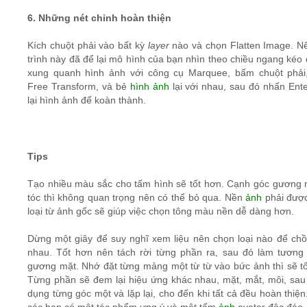
6. Những nét chỉnh hoàn thiện
Kích chuột phải vào bất kỳ
layer
nào và chọn Flatten Image. N
trình này đã để lại mô hình của bạn nhìn theo chiều ngang kéo 
xung quanh hình ảnh với công cụ Marquee, bấm chuột phải
Free Transform, và bẻ
hình ảnh
lại với nhau, sau đó nhấn Ente
lại hình ảnh để koàn thành.
Tips
Tạo nhiều màu sắc cho tấm hình sẽ tốt hơn. Cạnh góc gương 
tóc thì không quan trọng nên có thể bỏ qua. Nền
ảnh
phải đượ
loại từ ảnh gốc sẽ giúp việc chọn tông màu nền dễ dàng hơn.
Dừng một giây để suy nghĩ xem liệu nên chọn loại nào để chồ
nhau. Tốt hơn nên tách rời từng phần ra, sau đó làm tương 
gương mặt. Nhớ đặt từng mảng một từ từ vào bức ảnh thì sẽ tố
Từng phần sẽ đem lại hiệu ứng khác nhau, mặt, mắt, môi, sau
dụng từng góc một và lặp lại, cho đến khi tất cả đều hoàn thiệ