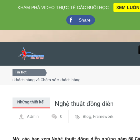
KHÁM PHÁ VIDEO THỰC TẾ CÁC BUỔI HỌC
XEM LUÔN
Share
Tin hot
Close
vụ khách hàng và Chăm sóc khách hàng chuyên nghiệp
Khóa 
ếp - thuyết trình online
Khóa 
 chiều thứ 4, 7
Khóa 
Những thiết kế
Nghệ thuật đồng diễn
Home
độc đáo
Admin
0
Blog
,
Framework
Giới thiệu
Lịch khai giảng
Mời các bạn xem Nghệ thuật đồng diễn những năm 50.C