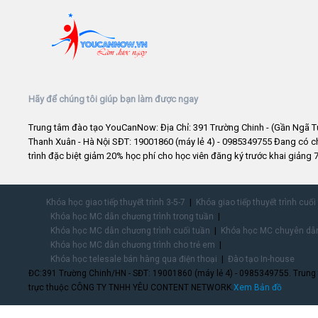
Hãy để chúng tôi giúp bạn làm được ngay
Trung tâm đào tạo YouCanNow: Địa Chỉ: 391 Trường Chinh - (Gần Ngã T
Thanh Xuân - Hà Nội SĐT: 19001860 (máy lẻ 4) - 0985349755 Đang có 
trình đặc biệt giảm 20% học phí cho học viên đăng ký trước khai giảng 7
Khóa học giao tiếp thuyết trình 3-5-7
Khóa giao tiếp thuyết trình cuối
Khóa học MC dẫn chương trình trong tuần
Khóa học MC dẫn chương trình cuối tuần
Khóa học MC chuyên dẫn
Khóa học MC dẫn chương trình cho trẻ em
Khóa học telesale bán hàng qua điện thoại
Đào tạo In-house
ĐC:391 Trường Chinh/HN - SĐT: 19001860 (máy lẻ 4) - 0985349755. Trung
trực thuộc CÔNG TY TNHH YÊU CONTENT NETWORK.
Xem Bản đồ