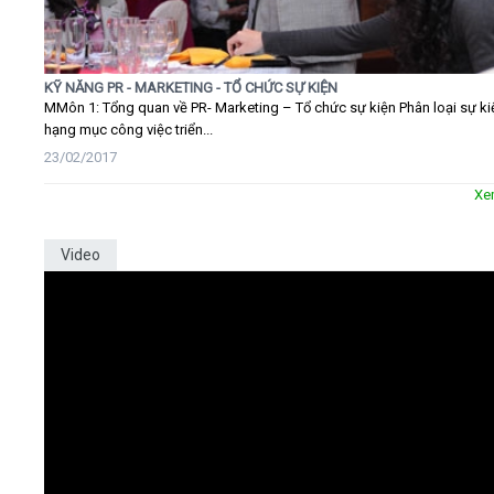
KỸ NĂNG PR - MARKETING - TỔ CHỨC SỰ KIỆN
MMôn 1: Tổng quan về PR- Marketing – Tổ chức sự kiện Phân loại sự ki
hạng mục công việc triển...
23/02/2017
Xe
Video