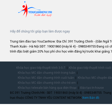
Hãy để chúng tôi giúp bạn làm được ngay
Trung tâm đào tạo YouCanNow: Địa Chỉ: 391 Trường Chinh - (Gần Ngã T
Thanh Xuân - Hà Nội SĐT: 19001860 (máy lẻ 4) - 0985349755 Đang có 
trình đặc biệt giảm 20% học phí cho học viên đăng ký trước khai giảng 7
Khóa học giao tiếp thuyết trình 3-5-7
Khóa giao tiếp thuyết trình cuối
Khóa học MC dẫn chương trình trong tuần
Khóa học MC dẫn chương trình cuối tuần
Khóa học MC chuyên dẫn
Khóa học MC dẫn chương trình cho trẻ em
Khóa học telesale bán hàng qua điện thoại
Đào tạo In-house
ĐC:391 Trường Chinh/HN - SĐT: 19001860 (máy lẻ 4) - 0985349755. Trung
trực thuộc CÔNG TY TNHH YÊU CONTENT NETWORK.
Xem Bản đồ