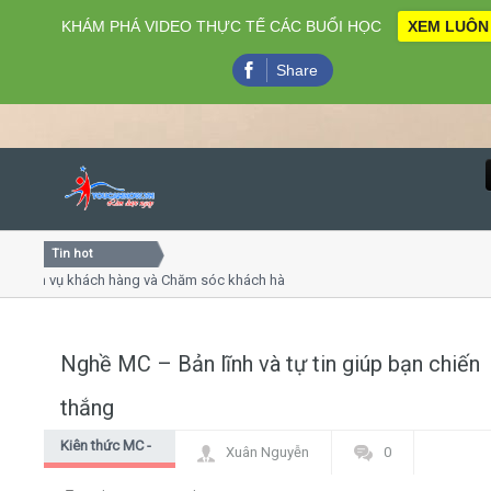
KHÁM PHÁ VIDEO THỰC TẾ CÁC BUỔI HỌC
XEM LUÔN
Share
Tin hot
Close
h vụ khách hàng và Chăm sóc khách hàng chuyên nghiệp
Kh
 tiếp - thuyết trình online
Khó
ẹp chiều thứ 4, 7
Kh
Nghề MC – Bản lĩnh và tự tin giúp bạn chiến
Home
thắng
Giới thiệu
Kiên thức MC -
Xuân Nguyễn
0
dẫn chương
Lịch khai giảng