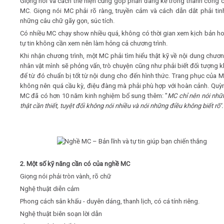
Giọng nói và cách thể hiện cũng góp phần đáng kể trong thành công 
MC. Giọng nói MC phải rõ ràng, truyền cảm và cách dẫn dắt phải tinh
những câu chữ gãy gọn, súc tích.
Có nhiều MC chạy show nhiều quá, không có thời gian xem kịch bản h
tự tin không cần xem nên làm hỏng cả chương trình.
Khi nhận chương trình, một MC phải tìm hiểu thật kỹ về nội dung chương
nhân vật mình sẽ phỏng vấn, trò chuyện cũng như phải biết đối tượng k
để từ đó chuẩn bị tốt từ nội dung cho đến hình thức. Trang phục của 
không nên quá cầu kỳ, điệu đàng mà phải phù hợp với hoàn cảnh. Quỳ
MC đã có hơn 10 năm kinh nghiệm bổ sung thêm: "
MC chỉ nên nói nhữ
thật cần thiết, tuyệt đối không nói nhiều và nói những điều không biết rõ".
2. Một số kỹ năng cần có của nghề MC
Giọng nói phải tròn vành, rõ chữ
Nghệ thuật diễn cảm
Phong cách sân khấu - duyên dáng, thanh lịch, có cá tính riêng.
Nghệ thuật biên soạn lời dẫn