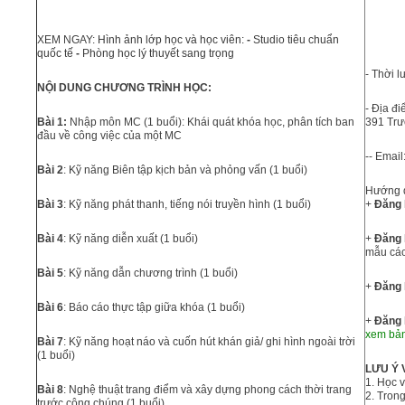
XEM NGAY:
Hình ảnh lớp học và học viên:
-
Studio tiêu chuẩn
quốc tế
-
Phòng học lý thuyết sang trọng
- Thời l
NỘI DUNG CHƯƠNG TRÌNH HỌC:
- Địa đ
Bài 1:
Nhập môn MC (1 buổi): Khái quát khóa học, phân tích ban
391 Trư
đầu về công việc của một MC
-- Email
Bài 2
: Kỹ năng Biên tập kịch bản và phỏng vấn (1 buổi)
Hướng d
Bài 3
: Kỹ năng phát thanh, tiếng nói truyền hình (1 buổi)
+
Đăng 
Bài 4
: Kỹ năng diễn xuất (1 buổi)
+
Đăng 
mẫu các
Bài 5
: Kỹ năng dẫn chương trình (1 buổi)
+
Đăng 
Bài 6
: Báo cáo thực tập giữa khóa (1 buổi)
+
Đăng 
xem bả
Bài 7
: Kỹ năng hoạt náo và cuốn hút khán giả/ ghi hình ngoài trời
(1 buổi)
LƯU Ý 
1. Học v
Bài 8
: Nghệ thuật trang điểm và xây dựng phong cách thời trang
2. Trong
trước công chúng (1 buổi)