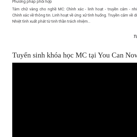
Phương pháp phối hợp
Tám chữ vàng cho nghề MC: Chính xác - linh hoạt - truyền cảm - nhiệ
Chính xác về thông tin. Linh hoạt về ứng xử tình huống. Truyền cảm về d
Nhiệt tình xuất phát từ tinh thần trách nhiệm…
T
Tuyển sinh khóa học MC tại You Can No