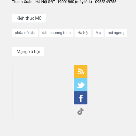
Thanh Xuân - Hà Nội SĐT: 19001860 (máy lẻ 4) - 0985349755
Kiến thức MC
chữa nói lắp
dẫn chương trình
Hà Nội
Mc
nói ngọng
Mạng xã hội