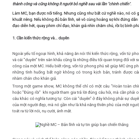
thành công và cũng không ít người bỏ nghề sau vài lần "chinh chiến
".
Làm MC, bạn được nổi tiếng. Nhưng cũng như bất cứ nghề nào, nó có 
khuất riêng. Nếu không đủ bản lĩnh, sẽ vô cùng hoảng sợ khi đứng dẫn
đạo diễn hét, quay phim chỉ đạo, khán giả nhìn chăm chú, rồi bị bình p
1. Cần kiến thức rộng và... duyên
Ngoài yếu tố ngoại hình, khả năng ăn nói thì kiến thức rộng, vốn từ ph
và cái "duyên" trên sân khấu cũng là những điều tối quan trọng đối với 
công của một MC. Hiểu biết rộng, vốn từ phong phú sẽ giúp MC ứng p
những tình huống bất ngờ không có trong kịch bản, tránh được c
nhàm chán cho khán giả.
Trong một game show, MC không thể chỉ có một câu "Hoàn toàn chí
hoặc "Đúng rồi" khi người tham gia trả lời đúng câu hỏi, mà cần phải c
câu khác có nghĩa tương tự. Còn cái "duyên" ở đây không phải sự duy
của một người đẹp, mà nó gần như là khả năng thiên phú của một ngườ
toát ra từ lời nói, nụ cười, ánh mắt.