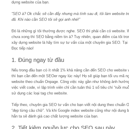
dựng website của bạn.
“SEO à? Ok chắc sẽ cần đấy nhưng mà tính sau đi, tôi làm website t
đã. Khi nào cần SEO tôi sẽ gọi anh nhé!”
Đó là những gì tôi thường được nghe. SEO thì phải cần có website. 
chưa xong thì SEO bằng niềm tin à? Tuy nhiên, quan điểm của tôi tro
xây dựng website là hãy tìm sự tư vấn của một chuyên gia SEO. Tại
Đọc tiếp nào!
1. Đúng ngay từ đầu
Nếu trong đầu bạn có ít nhất 1% khả năng cần đến SEO cho website 
thì bạn cần đến một SEOer ngay lúc này! Họ sẽ giúp bạn tối ưu mã n
website theo chuẩn Onpage. Công việc này gần như không ảnh hưởn
việc viết code, vì lập trình viên chỉ cần tuân thủ 1 số tiêu chí “ruồi muỗ
sử dụng các loại tag cho website.
Tiếp theo, chuyên gia SEO tư vấn cho bạn viết nội dung theo chuẩn 
“đẹp từng câu chữ”. Và khi Google index website cũng như nội dung bà
hắn ta sẽ đánh giá cao chất lượng website của bạn.
2. Tiết kiệm nguồn lực cho SEO sau này