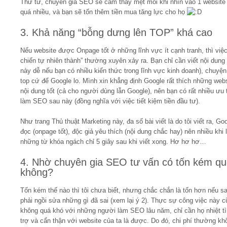
Thứ tư, chuyên gia SEO sẽ cảm thấy mệt mỏi khi nhìn vào 1 website 
quá nhiều, và bạn sẽ tốn thêm tiền mua tăng lực cho họ
3. Khả năng “bỗng dưng lên TOP” khá cao
Nếu website được Onpage tốt ở những lĩnh vực ít cạnh tranh, thì việc
chiến tự nhiên thành” thường xuyên xảy ra. Bạn chỉ cần viết nội dung t
này dễ nếu bạn có nhiều kiến thức trong lĩnh vực kinh doanh), chuyện
top cứ để Google lo. Mình xin khẳng định Google rất thích những webs
nội dung tốt (cả cho người dùng lẫn Google), nên bạn có rất nhiều ưu 
làm SEO sau này (đồng nghĩa với việc tiết kiệm tiền đầu tư).
Như trang Thủ thuật Marketing này, đa số bài viết là do tôi viết ra, Go
đọc (onpage tốt), độc giả yêu thích (nội dung chắc hay) nên nhiều khi 
những từ khóa ngách chỉ 5 giây sau khi viết xong. Hơ hơ hơ…
4. Nhờ chuyên gia SEO tư vấn có tốn kém q
không?
Tốn kém thế nào thì tôi chưa biết, nhưng chắc chắn là tốn hơn nếu s
phải ngồi sửa những gì đã sai (xem lại ý 2). Thực sự công việc này c
không quá khó với những người làm SEO lâu năm, chỉ cần họ nhiệt t
trợ và cẩn thận với website của ta là được. Do đó, chi phí thường kh