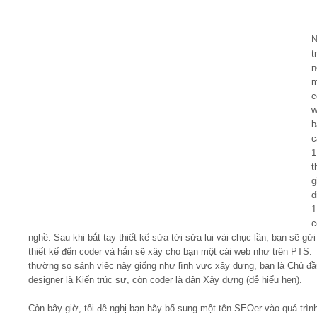
Video
N
t
n
Kiến thức
m
c
Liên hệ - Đăng ký
w
b
c
1
t
g
Tìm kiếm
d
1
c
nghề. Sau khi bắt tay thiết kế sửa tới sửa lui vài chục lần, bạn sẽ gử
thiết kế đến coder và hắn sẽ xây cho bạn một cái web như trên PTS. 
thường so sánh việc này giống như lĩnh vực xây dựng, bạn là Chủ đầ
designer là Kiến trúc sư, còn coder là dân Xây dựng (dễ hiểu hen).
Còn bây giờ, tôi đề nghị bạn hãy bổ sung một tên SEOer vào quá trìn