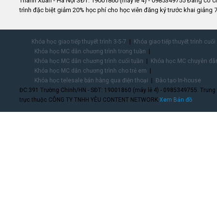
Thanh Xuân - Hà Nội SĐT: 19001860 (máy lẻ 4) - 0985349755 Đang có 
trình đặc biệt giảm 20% học phí cho học viên đăng ký trước khai giảng 7
Khóa học giao tiếp thuyết trình 3-5-7
Khóa giao tiếp thuyết trình cuối
Khóa học MC dẫn chương trình trong tuần
Khóa học MC dẫn chương trình cuối tuần
Khóa học MC chuyên dẫn
Khóa học MC dẫn chương trình cho trẻ em
Khóa học telesale bán hàng qua điện thoại
Đào tạo In-house
ĐC:391 Trường Chinh/HN - SĐT: 19001860 (máy lẻ 4) - 0985349755. Trung
trực thuộc CÔNG TY TNHH YÊU CONTENT NETWORK.
Xem Bản đồ