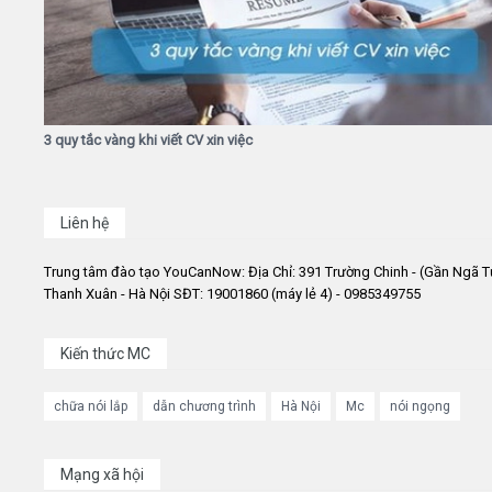
3 quy tắc vàng khi viết CV xin việc
Liên hệ
Trung tâm đào tạo YouCanNow: Địa Chỉ: 391 Trường Chinh - (Gần Ngã T
Thanh Xuân - Hà Nội SĐT: 19001860 (máy lẻ 4) - 0985349755
Kiến thức MC
chữa nói lắp
dẫn chương trình
Hà Nội
Mc
nói ngọng
Mạng xã hội