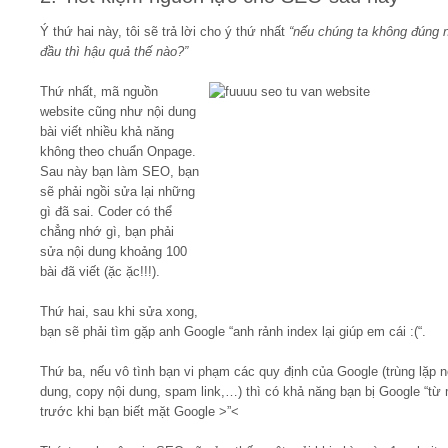
Ý thứ hai này, tôi sẽ trả lời cho ý thứ nhất
“nếu chúng ta không đúng 
đầu thì hậu quả thế nào?”
Thứ nhất, mã nguồn
website cũng như nội dung
bài viết nhiều khả năng
không theo chuẩn Onpage.
Sau này bạn làm SEO, bạn
sẽ phải ngồi sửa lại những
gì đã sai. Coder có thể
chẳng nhớ gì, bạn phải
sửa nội dung khoảng 100
bài đã viết (ặc ặc!!!).
Thứ hai, sau khi sửa xong,
bạn sẽ phải tìm gặp anh Google “anh rảnh index lại giúp em cái :(“.
Thứ ba, nếu vô tình bạn vi phạm các quy định của Google (trùng lặp n
dung, copy nội dung, spam link,…) thì có khả năng bạn bị Google “từ 
trước khi bạn biết mặt Google >”<