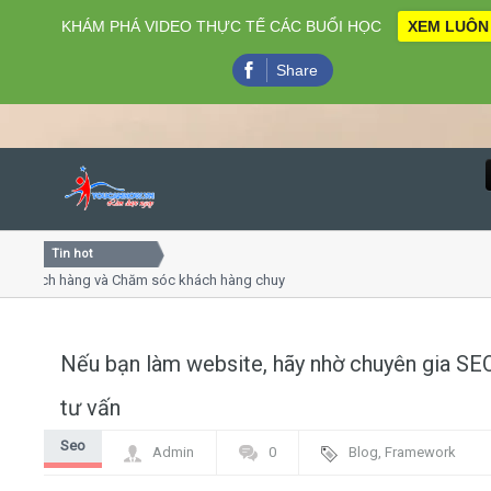
KHÁM PHÁ VIDEO THỰC TẾ CÁC BUỔI HỌC
XEM LUÔN
Share
Tin hot
Close
ách hàng và Chăm sóc khách hàng chuyên nghiệp
Khóa học k
thuyết trình online
Khóa học "N
u thứ 4, 7
Khóa học l
Nếu bạn làm website, hãy nhờ chuyên gia SE
Home
tư vấn
Giới thiệu
Seo
Admin
0
Blog
,
Framework
Lịch khai giảng