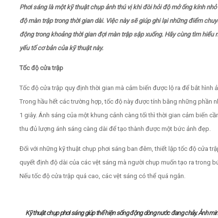
Phơi sáng là một kỹ thuật chụp ảnh thú vị khi đòi hỏi độ mở ống kính nhỏ
độ màn trập trong thời gian dài. Việc này sẽ giúp ghi lại những điểm chu
Video
động trong khoảng thời gian đợi màn trập sập xuống. Hãy cùng tìm hiểu
Kiến thức
yếu tố cơ bản của kỹ thuật này.
Tốc độ cửa trập
Liên hệ - Đăng ký
Tốc độ cửa trập quy định thời gian mà cảm biến được lộ ra để bắt hình ả
Trong hầu hết các trường hợp, tốc độ này được tính bằng những phần n
1 giây. Ánh sáng của một khung cảnh càng tối thì thời gian cảm biến cầ
Tìm kiếm
thu đủ lượng ánh sáng càng dài để tạo thành được một bức ảnh đẹp.
Đối với những kỹ thuật chụp phơi sáng ban đêm, thiết lập tốc độ cửa tr
quyết định độ dài của các vệt sáng mà người chụp muốn tạo ra trong b
Nếu tốc độ cửa trập quá cao, các vệt sáng có thể quá ngắn.
Kỹ thuật chụp phơi sáng giúp thể hiện sống động dòng nước đang chảy. Ảnh mi