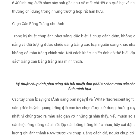
6.400 nhưng ở độ nhạy này ảnh gần như sẽ mất chi tiết do quá hạt và nh
thường chỉ dùng trong những trường hợp rất hãn hữu.
Chọn Cân Bằng Trắng cho Ảnh
Trong kỹ thuật chụp ảnh phơi sáng, đặc biệt là chụp cảnh đêm, không 
nắng và đối tượng được chiếu sáng bằng các loại nguồn sáng khác nha
không có màu trắng chính xác. Nói cách khác, nhiếp ảnh có thể biểu đ
sắc” bằng cân bằng trắng mà mình thích.
Kỹ thuật chụp ảnh phơi sáng đòi hỏi nhiếp ảnh phải tự chọn màu sắc ch
Ảnh minh họa
Các tùy chọn [Daylight (Ánh sáng ban ngày)] và [White fluorescent light
sáng đèn huỳnh quang trắng)] là các tùy chọn được sử dụng thường xu
nhất, vì chúng tạo ra màu sắc gần với những gì nhìn thấy. Nếu muốn so 
các hiệu ứng dùng các thiết lập cân bằng trắng khác nhau, hãy cài đặt 
lượng ghi ảnh thành RAW trước khi chụp. Bằng cách đó, người chụp có 