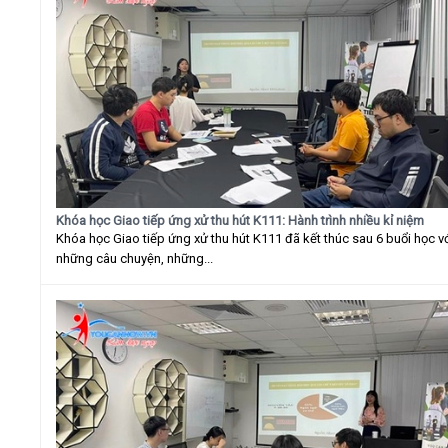
Khóa học Giao tiếp ứng xử thu hút K111: Hành trình nhiều kỉ niệm
Khóa học Giao tiếp ứng xử thu hút K111 đã kết thúc sau 6 buổi học v
những câu chuyện, những...