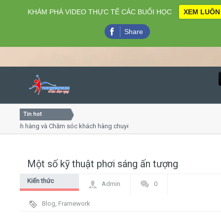
KHÁM PHÁ VIDEO THỰC TẾ CÁC BUỔI HỌC
XEM LUÔN
Share
Tin hot
Close
ách hàng và Chăm sóc khách hàng chuyên nghiệp
Khóa học 
thuyết trình online
Khóa học "N
u thứ 4, 7
Khóa học l
Một số kỹ thuật phơi sáng ấn tượng
Home
Kiến thức
Admin
0
Giới thiệu
chung
Blog
,
Framework
Lịch khai giảng