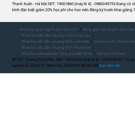
Thanh Xuân - Hà Nội SĐT: 19001860 (máy lẻ 4) - 0985349755 Đang có 
trình đặc biệt giảm 20% học phí cho học viên đăng ký trước khai giảng 7
Khóa học giao tiếp thuyết trình 3-5-7
Khóa giao tiếp thuyết trình cuối
Khóa học MC dẫn chương trình trong tuần
Khóa học MC dẫn chương trình cuối tuần
Khóa học MC chuyên dẫn
Khóa học MC dẫn chương trình cho trẻ em
Khóa học telesale bán hàng qua điện thoại
Đào tạo In-house
ĐC:391 Trường Chinh/HN - SĐT: 19001860 (máy lẻ 4) - 0985349755. Trung
trực thuộc CÔNG TY TNHH YÊU CONTENT NETWORK.
Xem Bản đồ