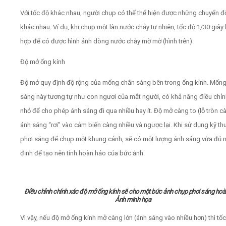
Với tốc độ khác nhau, người chụp có thể thể hiện được những chuyển 
khác nhau. Ví dụ, khi chụp một làn nước chảy tự nhiên, tốc độ 1/30 giây 
hợp để có được hình ảnh dòng nước chảy mờ mờ (hình trên).
Độ mở ống kính
Độ mở quy định độ rộng của mống chắn sáng bên trong ống kính. Mốn
sáng này tương tự như con ngươi của mắt người, có khả năng điều chỉn
nhỏ để cho phép ánh sáng đi qua nhiều hay ít. Độ mở càng to (lỗ tròn cà
ánh sáng “rơi” vào cảm biến càng nhiều và ngược lại. Khi sử dụng kỹ th
phơi sáng để chụp một khung cảnh, sẽ có một lượng ánh sáng vừa đủ 
định để tạo nên tính hoàn hảo của bức ảnh.
Điều chỉnh chính xác độ mở ống kính sẽ cho một bức ảnh chụp phơi sáng hoàn
Ảnh minh họa
Vì vậy, nếu độ mở ống kính mở càng lớn (ánh sáng vào nhiều hơn) thì tố