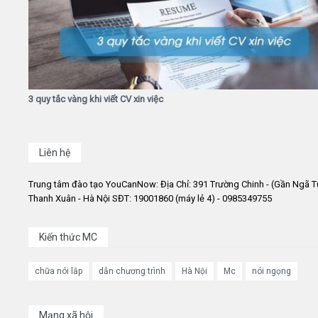
3 quy tắc vàng khi viết CV xin việc
Liên hệ
Trung tâm đào tạo YouCanNow: Địa Chỉ: 391 Trường Chinh - (Gần Ngã T
Thanh Xuân - Hà Nội SĐT: 19001860 (máy lẻ 4) - 0985349755
Kiến thức MC
chữa nói lắp
dẫn chương trình
Hà Nội
Mc
nói ngọng
Mạng xã hội