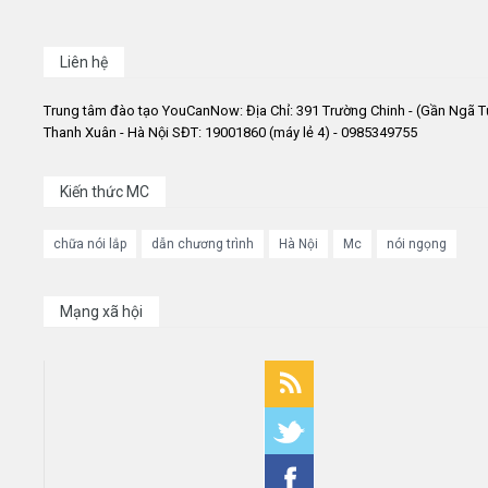
Liên hệ
Trung tâm đào tạo YouCanNow: Địa Chỉ: 391 Trường Chinh - (Gần Ngã T
Thanh Xuân - Hà Nội SĐT: 19001860 (máy lẻ 4) - 0985349755
Kiến thức MC
chữa nói lắp
dẫn chương trình
Hà Nội
Mc
nói ngọng
Mạng xã hội