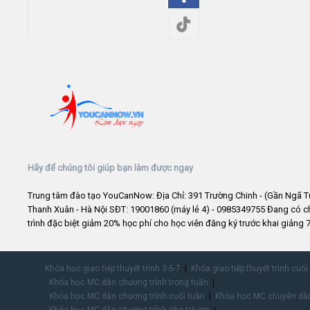
Hãy để chúng tôi giúp bạn làm được ngay
Trung tâm đào tạo YouCanNow: Địa Chỉ: 391 Trường Chinh - (Gần Ngã T
Thanh Xuân - Hà Nội SĐT: 19001860 (máy lẻ 4) - 0985349755 Đang có 
trình đặc biệt giảm 20% học phí cho học viên đăng ký trước khai giảng 7
Khóa học giao tiếp thuyết trình 3-5-7
Khóa giao tiếp thuyết trình cuối
Khóa học MC dẫn chương trình trong tuần
Khóa học MC dẫn chương trình cuối tuần
Khóa học MC chuyên dẫn
Khóa học MC dẫn chương trình cho trẻ em