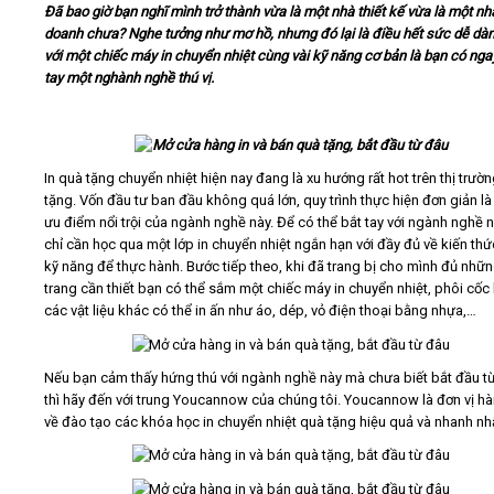
Đã bao giờ bạn nghĩ mình trở thành vừa là một nhà thiết kế vừa là một nh
doanh chưa? Nghe tưởng như mơ hồ, nhưng đó lại là điều hết sức dễ dàn
Video
với một chiếc máy in chuyển nhiệt cùng vài kỹ năng cơ bản là bạn có nga
tay một nghành nghề thú vị.
Kiến thức
Liên hệ - Đăng ký
In quà tặng chuyển nhiệt hiện nay đang là xu hướng rất hot trên thị trườ
tặng. Vốn đầu tư ban đầu không quá lớn, quy trình thực hiện đơn giản l
ưu điểm nổi trội của ngành nghề này. Để có thể bắt tay với ngành nghề n
chỉ cần học qua một lớp in chuyển nhiệt ngắn hạn với đầy đủ về kiến thứ
kỹ năng để thực hành. Bước tiếp theo, khi đã trang bị cho mình đủ nhữ
Tìm kiếm
trang cần thiết bạn có thể sắm một chiếc máy in chuyển nhiệt, phôi cốc
các vật liệu khác có thể in ấn như áo, dép, vỏ điện thoại bằng nhựa,…
Nếu bạn cảm thấy hứng thú với ngành nghề này mà chưa biết bắt đầu t
thì hãy đến với trung Youcannow của chúng tôi. Youcannow là đơn vị h
về đào tạo các khóa học in chuyển nhiệt quà tặng hiệu quả và nhanh nh