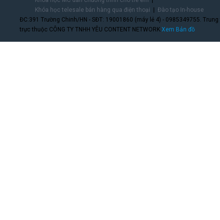
Khóa học telesale bán hàng qua điện thoại
Đào tạo In-house
ĐC:391 Trường Chinh/HN - SĐT: 19001860 (máy lẻ 4) - 0985349755. Trung
trực thuộc CÔNG TY TNHH YÊU CONTENT NETWORK.
Xem Bản đồ