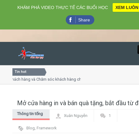
KHÁM PHÁ VIDEO THỰC TẾ CÁC BUỔI HỌC
XEM LUÔN
Share
Tin hot
Close
 khách hàng và Chăm sóc khách hàng chuyên nghiệp
Khóa họ
 - thuyết trình online
Khóa học
hiều thứ 4, 7
Khóa họ
Mở cửa hàng in và bán quà tặng, bắt đầu từ 
Home
Thông tin tổng
Xuân Nguyễn
1
Giới thiệu
hợp
Blog
,
Framework
Lịch khai giảng