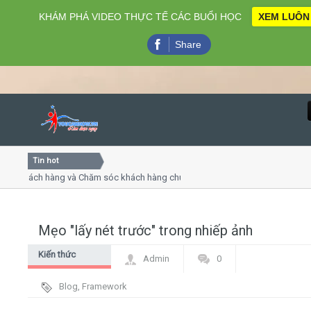
KHÁM PHÁ VIDEO THỰC TẾ CÁC BUỔI HỌC
XEM LUÔN
Share
Tin hot
Close
 khách hàng và Chăm sóc khách hàng chuyên nghiệp
Khóa họ
 - thuyết trình online
Khóa học
iều thứ 4, 7
Khóa họ
Mẹo "lấy nét trước" trong nhiếp ảnh
Home
Kiến thức
Admin
0
Giới thiệu
chung
Blog
,
Framework
Lịch khai giảng