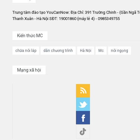
Trung tâm đào tạo YouCanNow: Địa Chỉ: 391 Trường Chinh - (Gần Ngã T
Thanh Xuân - Hà Nội SĐT: 19001860 (máy lẻ 4) - 0985349755
Kiến thức MC
chữa nói lắp
dẫn chương trình
Hà Nội
Mc
nói ngọng
Mạng xã hội