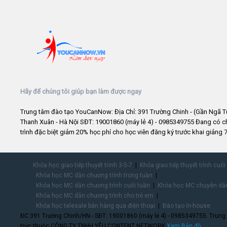
Hãy để chúng tôi giúp bạn làm được ngay
Trung tâm đào tạo YouCanNow: Địa Chỉ: 391 Trường Chinh - (Gần Ngã T
Thanh Xuân - Hà Nội SĐT: 19001860 (máy lẻ 4) - 0985349755 Đang có 
trình đặc biệt giảm 20% học phí cho học viên đăng ký trước khai giảng 7
Khóa học giao tiếp thuyết trình 3-5-7
Khóa giao tiếp thuyết trình cuối
Khóa học MC dẫn chương trình trong tuần
Khóa học MC dẫn chương trình cuối tuần
Khóa học MC chuyên dẫn
Khóa học MC dẫn chương trình cho trẻ em
Khóa học telesale bán hàng qua điện thoại
Đào tạo In-house
ĐC:391 Trường Chinh/HN - SĐT: 19001860 (máy lẻ 4) - 0985349755. Trung
trực thuộc CÔNG TY TNHH YÊU CONTENT NETWORK.
Xem Bản đồ