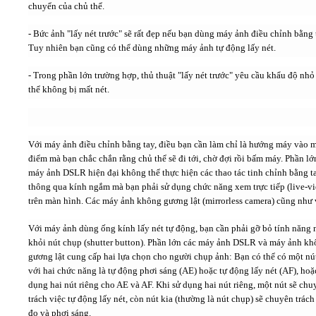
chuyển của chủ thể.
- Bức ảnh "lấy nét trước" sẽ rất đẹp nếu bạn dùng máy ảnh điều chỉnh bằng 
Tuy nhiên bạn cũng có thể dùng những máy ảnh tự động lấy nét.
- Trong phần lớn trường hợp, thủ thuật "lấy nét trước" yêu cầu khẩu độ nhỏ
thể không bị mất nét.
Với máy ảnh điều chỉnh bằng tay, điều bạn cần làm chỉ là hướng máy vào 
điểm mà bạn chắc chắn rằng chủ thể sẽ đi tới, chờ đợi rồi bấm máy. Phần lớ
máy ảnh DSLR hiện đại không thể thực hiện các thao tác tinh chỉnh bằng t
thông qua kính ngắm mà bạn phải sử dụng chức năng xem trực tiếp (live-v
trên màn hình. Các máy ảnh không gương lật (mirrorless camera) cũng như 
Với máy ảnh dùng ống kính lấy nét tự động, bạn cần phải gỡ bỏ tính năng 
khỏi nút chụp (shutter button). Phần lớn các máy ảnh DSLR và máy ảnh k
gương lật cung cấp hai lựa chọn cho người chụp ảnh: Bạn có thể có một n
với hai chức năng là tự động phơi sáng (AE) hoặc tự động lấy nét (AF), hoặ
dụng hai nút riêng cho AE và AF. Khi sử dụng hai nút riêng, một nút sẽ chu
trách việc tự động lấy nét, còn nút kia (thường là nút chụp) sẽ chuyên trách
đo và phơi sáng.