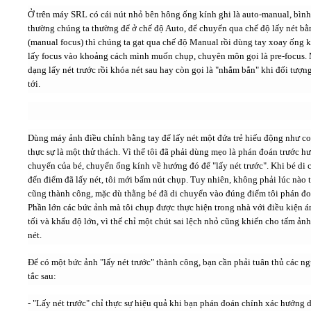
Ở trên máy SRL có cái nút nhỏ bên hông ống kính ghi là auto-manual, bình
thường chúng ta thường để ở chế độ Auto, để chuyển qua chế độ lấy nét bằ
(manual focus) thì chúng ta gạt qua chế độ Manual rồi dùng tay xoay ống 
lấy focus vào khoảng cách mình muốn chụp, chuyên môn gọi là pre-focus.
dạng lấy nét trước rồi khóa nét sau hay còn gọi là "nhắm bắn" khi đối tượn
tới.
Dùng máy ảnh điều chỉnh bằng tay để lấy nét một đứa trẻ hiếu động như co
thực sự là một thử thách. Vì thế tôi đã phải dùng mẹo là phán đoán trước h
chuyển của bé, chuyển ống kính về hướng đó để "lấy nét trước". Khi bé di
đến điểm đã lấy nét, tôi mới bấm nút chụp. Tuy nhiên, không phải lúc nào t
cũng thành công, mặc dù thằng bé đã di chuyển vào đúng điểm tôi phán đo
Phần lớn các bức ảnh mà tôi chụp được thực hiện trong nhà với điều kiện á
tối và khẩu độ lớn, vì thế chỉ một chút sai lệch nhỏ cũng khiến cho tấm ản
nét.
Để có một bức ảnh "lấy nét trước" thành công, bạn cần phải tuân thủ các n
tắc sau:
- "Lấy nét trước" chỉ thực sự hiệu quả khi bạn phán đoán chính xác hướng d