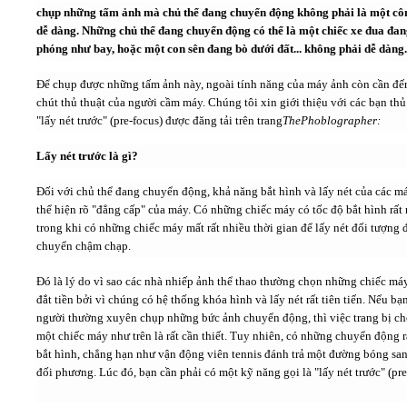
chụp những tấm ảnh mà chủ thể đang chuyển động không phải là một cô
dễ dàng. Những chủ thể đang chuyển động có thể là một chiếc xe đua đa
Video
phóng như bay, hoặc một con sên đang bò dưới đất... không phải dễ dàng.
Để chụp được những tấm ảnh này, ngoài tính năng của máy ảnh còn cần đế
Kiến thức
chút thủ thuật của người cầm máy. Chúng tôi xin giới thiệu với các bạn thủ
"lấy nét trước" (pre-focus) được đăng tải trên trang
ThePhoblographer:
Liên hệ - Đăng ký
Lấy nét trước là gì?
Đối với chủ thể đang chuyển động, khả năng bắt hình và lấy nét của các m
thể hiện rõ "đẳng cấp" của máy. Có những chiếc máy có tốc độ bắt hình rất
trong khi có những chiếc máy mất rất nhiều thời gian để lấy nét đối tượng 
Tìm kiếm
chuyển chậm chạp.
Đó là lý do vì sao các nhà nhiếp ảnh thể thao thường chọn những chiếc m
đắt tiền bởi vì chúng có hệ thống khóa hình và lấy nét rất tiên tiến. Nếu bạn
người thường xuyên chụp những bức ảnh chuyển động, thì việc trang bị c
một chiếc máy như trên là rất cần thiết. Tuy nhiên, có những chuyển động r
bắt hình, chẳng hạn như vận động viên tennis đánh trả một đường bóng sa
đối phương. Lúc đó, bạn cần phải có một kỹ năng gọi là "lấy nét trước" (pre