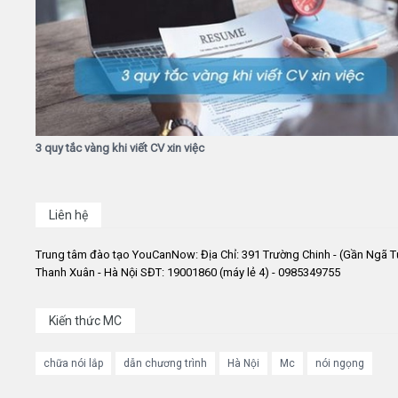
3 quy tắc vàng khi viết CV xin việc
Liên hệ
Trung tâm đào tạo YouCanNow: Địa Chỉ: 391 Trường Chinh - (Gần Ngã T
Thanh Xuân - Hà Nội SĐT: 19001860 (máy lẻ 4) - 0985349755
Kiến thức MC
chữa nói lắp
dẫn chương trình
Hà Nội
Mc
nói ngọng