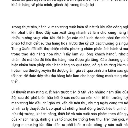
khách hàng về phía mình, giành thị trường thuận lợi.
Trong thực tiễn, hành vi marketing xuất hiện rõ nét từ khi nền công ng
khí phát triển, thúc đẩy sản xuất tăng nhanh và làm cho cung hàng
chiều hướng vượt cầu. Khi đó buộc các nhà kinh doanh phải tìm nhữ
pháp tốt hơn để tiêu thụ hàng hóa.Trước thế kỷ 20, các thương gia ngư
Trung Quốc đã biết thực hiện nhiều phương châm phản ánh hành vi ma
trong trao đổi hàng hóa như: “Hãy làm vui lòng khách hàng”. Nhờ
châm đó mà tốc độ tiêu thụ hàng hóa được gia tăng. Các thương gia 
hiện nhiều biện pháp như: bán hàng có quà tặng, có giải thưởng khi mu
hoặc mua thường xuyên thì được giảm giá và quá trình tìm kiếm các gi
tốt hơn để thúc đẩy tiêu thụ hàng hóa làm cho hoạt động marketing cà
triển.
Lý thuyết marketing xuất hiện trước tiên ở Mỹ, vào những năm đầu của
20, sau đó phổ biến hầu hết ở các nước có nền kinh tế thị trường. Lý
marketing lúc đầu chỉ gắn với vấn đề tiêu thụ, nhưng ngày càng trở n
chỉnh và lý thuyết đó bao quát cả những hoạt động trước tiêu thụ như:
cứu thị trường, khách hàng, thiết kế và sản xuất sản phẩm theo đúng 
của khách hàng, định giá và tổ chức hệ thống tiêu thụ. Trên thế giới, v
dụng marketing lúc đầu diễn ra phổ biến ở các công ty sản xuất hà