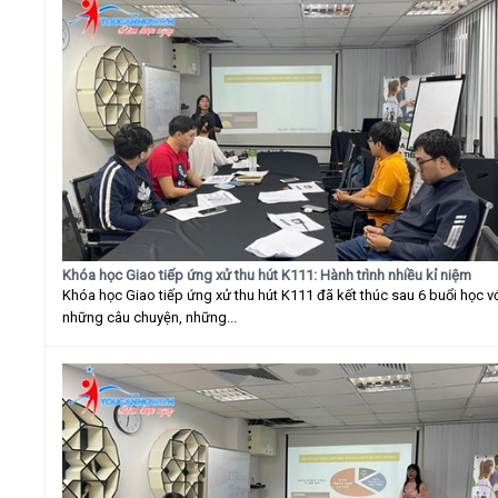
Khóa học Giao tiếp ứng xử thu hút K111: Hành trình nhiều kỉ niệm
Khóa học Giao tiếp ứng xử thu hút K111 đã kết thúc sau 6 buổi học v
những câu chuyện, những...