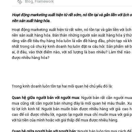
Blog
,
Framework
Marketing - PR
Video
Hoạt động marketing xuất hiện từ rất sớm, nó tồn tại và gắn liền với lịch 
nền sản xuất hàng hóa.
Kiến thức
Hoạt động marketing xuất hiện từ rất sớm, nó tồn tại và gắn liền với lịc
nền sản xuất hàng hóa. Bản thân những người sản xuất hàng hóa ý th
rằng vấn đề tiêu thụ hàng hóa luôn là vấn đề hàng đầu, phức tạp và k
Liên hệ - Đăng ký
nhất trong cả chu kỳ kinh doanh họ luôn đặt ra câu hỏi: Sản phẩm sẽ 
ai, ở đâu, vào thời điểm nào, với số lượng là bao nhiêu? Làm thế nào
được nhiều hàng hóa?
Tìm kiếm
Trong kinh doanh luôn tồn tại hai mối quan hệ chủ yếu đó là:
Quan hệ giữa người bán với người mua:
Người bán rất cần người mua
mua cũng rất cần người bán nhưng đây là mối quan hệ mâu thuẫn. Xu
từ lợi ích kinh tế: Người bán muốn bán được nhiều hàng với giá cao h
cao để có được nhiều lời, ngược lại người mua chỉ muốn mua với giá 
với túi tiền của mình hoặc với giá thấp để mua được nhiều hàng.
Quan hệ giữa người bán với người bán:
Người bán luôn tìm mọi cách để 