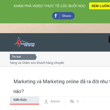
KHÁM PHÁ VIDEO THỰC TẾ CÁC BUỔI HỌC
XEM LUÔN
Share
Tin hot
Close
ch hàng và Chăm sóc khách hàng chuyên nghiệp
Khóa học kỹ
uyết trình online
Khóa học "Ng
thứ 4, 7
Khóa học làm
Marketing và Marketing online đã ra đời như 
Home
nào?
Giới thiệu
Kiến thức
Admin
0
chung Digital
Lịch khai giảng