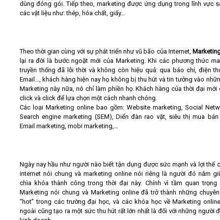
dùng đóng gói. Tiếp theo, marketing được ứng dụng trong lĩnh vực s
các vật liệu như: thép, hóa chất, giấy…
Theo thời gian cùng với sự phát triển như vũ bão của Internet,
Marketing
lại ra đời là bước ngoặt mới của Marketing.
Khi các phương thức ma
truyền thống đã lỗi thời và không còn hiệu quả: qua báo chí, điện th
Email..., khách hàng hiện nay họ không bị thu hút và tin tưởng vào nhữ
Marketing này nữa, nó chỉ làm phiền họ. Khách hàng của thời đại mới 
click và click để lựa chọn một cách nhanh chóng.
Các loại Marketing online bao gồm: Website marketing, Social Netw
Search engine marketing (SEM), Diển đàn rao vặt, siêu thị mua bán 
Email marketing, mobi marketing,…
Ngày nay hầu như người nào biết tận dụng được sức mạnh và lợi thế 
internet nói chung và marketing online nói riêng là người đó nắm g
chìa khóa thành công trong thời đại này. Chính vì tầm quan trọn
Marketing nói chung và Marketing online đã trở thành những chuyê
“hot” trong các trường đại học, và các khóa học về Marketing onlin
ngoài cũng tạo ra một sức thu hút rất lớn nhất là đối với những người