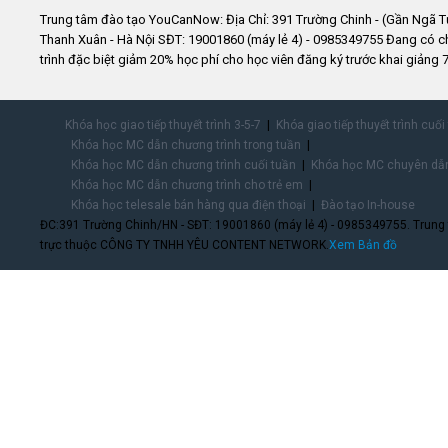
Trung tâm đào tạo YouCanNow: Địa Chỉ: 391 Trường Chinh - (Gần Ngã T
Thanh Xuân - Hà Nội SĐT: 19001860 (máy lẻ 4) - 0985349755 Đang có 
trình đặc biệt giảm 20% học phí cho học viên đăng ký trước khai giảng 7
Khóa học giao tiếp thuyết trình 3-5-7
Khóa giao tiếp thuyết trình cuối
Khóa học MC dẫn chương trình trong tuần
Khóa học MC dẫn chương trình cuối tuần
Khóa học MC chuyên dẫn
Khóa học MC dẫn chương trình cho trẻ em
Khóa học telesale bán hàng qua điện thoại
Đào tạo In-house
ĐC:391 Trường Chinh/HN - SĐT: 19001860 (máy lẻ 4) - 0985349755. Trung
trực thuộc CÔNG TY TNHH YÊU CONTENT NETWORK.
Xem Bản đồ