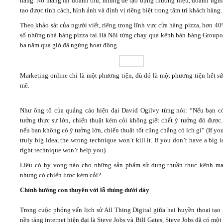
hàng. Nó mang lại doanh thu, nhưng để tạo dựng thương hiệu, doanh nghi
tạo được tính cách, hình ảnh và định vị riêng biệt trong tâm trí khách hàng.
Theo khảo sát của người viết, riêng trong lĩnh vực cửa hàng pizza, hơn 4
số những nhà hàng pizza tại Hà Nội từng chạy qua kênh bán hàng Groupo
ba năm qua giờ đã ngừng hoạt động.
Marketing online chỉ là một phương tiện, dù đó là một phương tiện hết s
mẽ.
Như ông tổ của quảng cáo hiện đại David Ogilvy từng nói: “Nếu bạn c
tưởng thực sự lớn, chiến thuật kém cỏi không giết chết ý tưởng đó được
nếu bạn không có ý tưởng lớn, chiến thuật tốt cũng chẳng có ích gì” (If yo
truly big idea, the wrong technique won’t kill it. If you don’t have a big i
right technique won’t help you).
Liệu có hy vọng nào cho những sản phẩm sử dụng thuần thục kênh ma
nhưng có chiến lược kém cỏi?
Chỉnh hướng con thuyền với lỗ thủng dưới dáy
Trong cuộc phỏng vấn lịch sử All Thing Digital giữa hai huyền thoại tạo
nền tảng internet hiện đại là Steve Jobs và Bill Gates, Steve Jobs đã có một