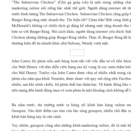
“The Subservian Chicken” (Chú gà giúp ích) là một trong những chi
marketing online nổi tiếng bậc nhất thế giới. Người dùng internet rất t
trước hình tượng The Subservian Chicken. Subservian Chicken cũng giúp 
Burger King tăng mức doanh thu. Tín hiệu tốt? Chưa hẳn! Bởi cùng thời g
McDonald’s không có chiến dịch gì đáng kể nhưng mức tăng doanh thu 
hơn so với Burger King. Nói cách khác, người dùng internet yêu thích Su
Chicken nhưng không giúp Burger King nhiều. Thực tế, Burger King đã b
thương hiệu đồ ăn nhanh khác như Subway, Wendy vượt mặt.
John Carter, bộ phim siêu anh hùng bom tấn với vốn đầu tư vô tiền kho
của Walt Disney với dàn diễn viên hạng sao kỳ vọng là cục nam châm hút 
cho Wal Disney. Trailer của John Carter được chia sẻ nhiều nhất trong các
phim của năm qua kênh Youtube, được share với quy mô rộng trên Facebo
nhiên, sau khi trình chiến, bộ phim thất bại thảm hại. Từ hành động like 
trên mạng đến hành động mua vé xem phim là một khoảng cách không dễ l
Ba năm trước, thị trường nước ta bùng nổ kênh bán hàng online m
Groupon. Vào thời điểm cao trào của làn sóng groupon, nhiều chủ đầu tư
kênh bán hàng này là cứu cánh.
Tuy nhiên, groupon cũng như những kênh marketing online, đó là một k