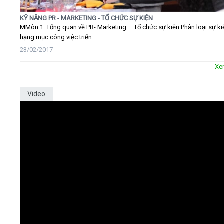
KỸ NĂNG PR - MARKETING - TỔ CHỨC SỰ KIỆN
MMôn 1: Tổng quan về PR- Marketing – Tổ chức sự kiện Phân loại sự ki
hạng mục công việc triển...
23/02/2017
Xe
Video