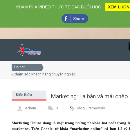
KHÁM PHÁ VIDEO THỰC TẾ CÁC BUỔI HỌC
XEM LUÔN
Share
Tin hot
Close
và Chăm sóc khách hàng chuyên nghiệp
Khóa học kỹ năng b
nh online
Khóa học "Nghệ thuật 
7
Khóa học làm phim 7
Kiến thức
Marketing: La bàn và mái chèo
Home
chung Digital
Admin
0
Blog
,
Framework
Marketing - PR
Giới thiệu
Marketing Online đang là một trong những từ khóa hot nhất trong l
Lịch khai giảng
marketing. Trên Google, từ khóa “marketing online” có hơn 1,2 tỷ 