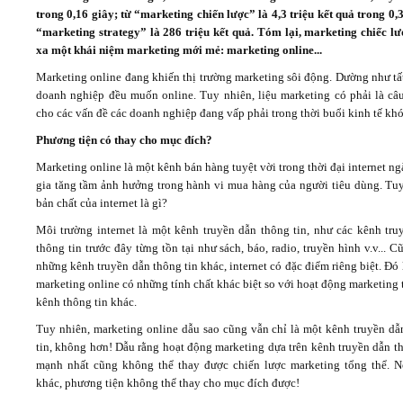
trong 0,16 giây; từ “marketing chiến lược” là 4,3 triệu kết quả trong 0,
“marketing strategy” là 286 triệu kết quả. Tóm lại, marketing chiếc lư
Video
xa một khái niệm marketing mới mẻ: marketing online...
Marketing online đang khiến thị trường marketing sôi động. Dường như tấ
Kiến thức
doanh nghiệp đều muốn online. Tuy nhiên, liệu marketing có phải là câu 
cho các vấn đề các doanh nghiệp đang vấp phải trong thời buổi kinh tế kh
Liên hệ - Đăng ký
Phương tiện có thay cho mục đích?
Marketing online là một kênh bán hàng tuyệt vời trong thời đại internet n
gia tăng tầm ảnh hưởng trong hành vi mua hàng của người tiêu dùng. Tuy
bản chất của internet là gì?
Môi trường internet là một kênh truyền dẫn thông tin, như các kênh tru
Tìm kiếm
thông tin trước đây từng tồn tại như sách, báo, radio, truyền hình v.v... 
những kênh truyền dẫn thông tin khác, internet có đặc điểm riêng biệt. Đó 
marketing online có những tính chất khác biệt so với hoạt động marketing 
kênh thông tin khác.
Tuy nhiên, marketing online dẫu sao cũng vẫn chỉ là một kênh truyền dẫ
tin, không hơn! Dẫu rằng hoạt động marketing dựa trên kênh truyền dẫn t
mạnh nhất cũng không thể thay được chiến lược marketing tổng thể. N
khác, phương tiện không thể thay cho mục đích được!