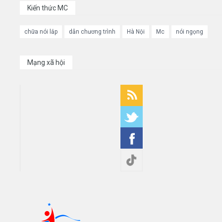
Kiến thức MC
chữa nói lắp
dẫn chương trình
Hà Nội
Mc
nói ngọng
Mạng xã hội