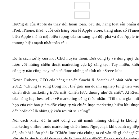
Hướng đi của Apple đã thay đổi hoàn toàn. Sau đó, hàng loạt sản phẩm đ
iPod, iPhone, iPad, cuỗi cửa hàng bán lẻ Apple Store, trang nhạc số iTunes
biến Apple thành một biểu tượng của sự sáng tạo đột phá và đưa Apple tr
thương hiệu mạnh nhất toàn cầu.
Đó là cách xử lý của một CEO huyền thoại. Đưa công ty về đúng quỹ đạ
lược với những chiến thuật marketing cực kỳ sáng tạo. Tuy nhiên, khô
công ty nào cũng may mắn có được những cá tính như Steve Jobs.
Kevin Roberts, CEO của hãng tư vấn Saachi & Saatchi đã phát biểu tr
2012: “Chúng ta sống trong một thế giới mà doanh nghiệp tung tiền và
chiến dịch marketing trước mắt. Chiến lược dường như đã chết”. Al Ries,
của hàng loạt best seller về marketing cũng thừa nhận: “Tôi tham gia nh
họp của các ban giám đốc công ty và chiến lược marketing hiếm khi được
đến hoặc chỉ là những ý kiến rơi rớt sau cùng”.
Nói cách khác, dù là một công cụ rất mạnh nhưng chúng ta không 
marketing online trước marketing chiến lược. Ngược lại, khi doanh nghiệ
đề, câu hỏi luôn phải là: “Chiến lược của chúng ta có vấn đề gì chăng? 
cần chiến thuật gì để thực thi chiến lược đúng đắn?”. Doanh nghiệp ngày