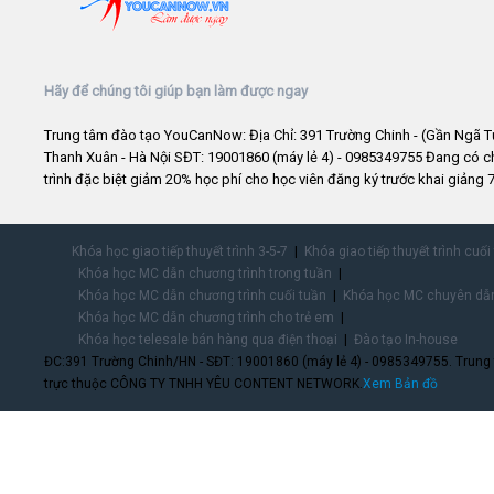
Hãy để chúng tôi giúp bạn làm được ngay
Trung tâm đào tạo YouCanNow: Địa Chỉ: 391 Trường Chinh - (Gần Ngã T
Thanh Xuân - Hà Nội SĐT: 19001860 (máy lẻ 4) - 0985349755 Đang có 
trình đặc biệt giảm 20% học phí cho học viên đăng ký trước khai giảng 7
Khóa học giao tiếp thuyết trình 3-5-7
Khóa giao tiếp thuyết trình cuối
Khóa học MC dẫn chương trình trong tuần
Khóa học MC dẫn chương trình cuối tuần
Khóa học MC chuyên dẫn
Khóa học MC dẫn chương trình cho trẻ em
Khóa học telesale bán hàng qua điện thoại
Đào tạo In-house
ĐC:391 Trường Chinh/HN - SĐT: 19001860 (máy lẻ 4) - 0985349755. Trung
trực thuộc CÔNG TY TNHH YÊU CONTENT NETWORK.
Xem Bản đồ