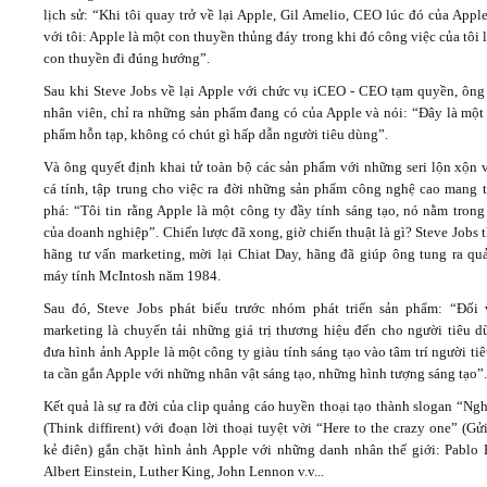
lịch sử: “Khi tôi quay trở về lại Apple, Gil Amelio, CEO lúc đó của Appl
với tôi: Apple là một con thuyền thủng đáy trong khi đó công việc của tôi 
con thuyền đi đúng hướng”.
Sau khi Steve Jobs về lại Apple với chức vụ iCEO - CEO tạm quyền, ông
nhân viên, chỉ ra những sản phẩm đang có của Apple và nói: “Đây là một
phẩm hỗn tạp, không có chút gì hấp dẫn người tiêu dùng”.
Và ông quyết định khai tử toàn bộ các sản phẩm với những seri lộn xộn v
cá tính, tập trung cho việc ra đời những sản phẩm công nghệ cao mang t
phá: “Tôi tin rằng Apple là một công ty đầy tính sáng tạo, nó nằm trong
của doanh nghiệp”. Chiến lược đã xong, giờ chiến thuật là gì? Steve Jobs 
hãng tư vấn marketing, mời lại Chiat Day, hãng đã giúp ông tung ra qu
máy tính McIntosh năm 1984.
Sau đó, Steve Jobs phát biểu trước nhóm phát triển sản phẩm: “Đối v
marketing là chuyển tải những giá trị thương hiệu đến cho người tiêu d
đưa hình ảnh Apple là một công ty giàu tính sáng tạo vào tâm trí người ti
ta cần gắn Apple với những nhân vật sáng tạo, những hình tượng sáng tạo”.
Kết quả là sự ra đời của clip quảng cáo huyền thoại tạo thành slogan “Ng
(Think diffirent) với đoạn lời thoại tuyệt vời “Here to the crazy one” (G
kẻ điên) gắn chặt hình ảnh Apple với những danh nhân thế giới: Pablo P
Albert Einstein, Luther King, John Lennon v.v...