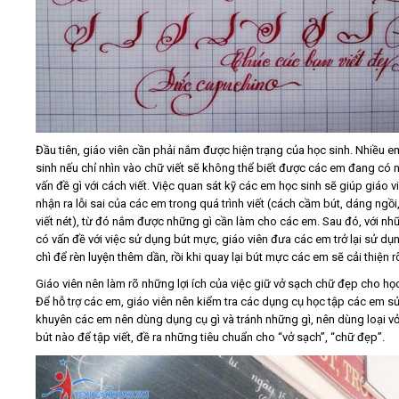
Đầu tiên, giáo viên cần phải nắm được hiện trạng của học sinh. Nhiều e
sinh nếu chỉ nhìn vào chữ viết sẽ không thể biết được các em đang có
vấn đề gì với cách viết. Việc quan sát kỹ các em học sinh sẽ giúp giáo v
nhận ra lỗi sai của các em trong quá trình viết (cách cầm bút, dáng ngồi
viết nét), từ đó nắm được những gì cần làm cho các em. Sau đó, với n
có vấn đề với việc sử dụng bút mực, giáo viên đưa các em trở lại sử dụ
chì để rèn luyện thêm dần, rồi khi quay lại bút mực các em sẽ cải thiện r
Giáo viên nên làm rõ những lợi ích của việc giữ vở sạch chữ đẹp cho học
Để hỗ trợ các em, giáo viên nên kiểm tra các dụng cụ học tập các em s
khuyên các em nên dùng dụng cụ gì và tránh những gì, nên dùng loại vở,
bút nào để tập viết, đề ra những tiêu chuẩn cho “vở sạch”, “chữ đẹp”.