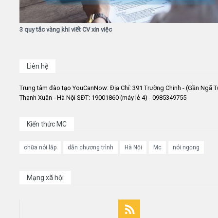
3 quy tắc vàng khi viết CV xin việc
Liên hệ
Trung tâm đào tạo YouCanNow: Địa Chỉ: 391 Trường Chinh - (Gần Ngã T
Thanh Xuân - Hà Nội SĐT: 19001860 (máy lẻ 4) - 0985349755
Kiến thức MC
chữa nói lắp
dẫn chương trình
Hà Nội
Mc
nói ngọng
Mạng xã hội