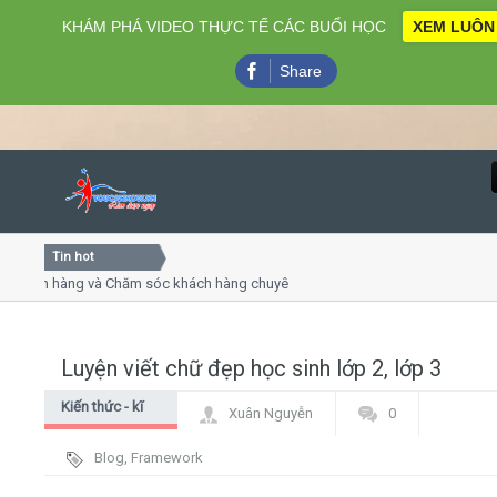
KHÁM PHÁ VIDEO THỰC TẾ CÁC BUỔI HỌC
XEM LUÔN
Share
Tin hot
Close
hách hàng và Chăm sóc khách hàng chuyên nghiệp
Khóa học 
thuyết trình online
Khóa học "
u thứ 4, 7
Khóa học 
Luyện viết chữ đẹp học sinh lớp 2, lớp 3
Home
Kiến thức - kĩ
Xuân Nguyễn
0
Giới thiệu
năng luyện chữ
Blog
,
Framework
Lịch khai giảng