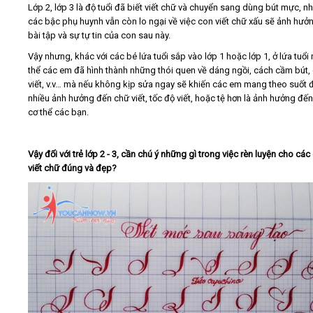
Lớp 2, lớp 3 là độ tuổi đã biết viết chữ và chuyển sang dùng bút mực, 
các bậc phụ huynh vẫn còn lo ngại về việc con viết chữ xấu sẽ ảnh hưở
Video
bài tập và sự tự tin của con sau này.
Vậy nhưng, khác với các bé lứa tuổi sắp vào lớp 1 hoặc lớp 1, ở lứa tuổi
Kiến thức
thể các em đã hình thành những thói quen về dáng ngồi, cách cầm bút,
viết, v.v… mà nếu không kịp sửa ngay sẽ khiến các em mang theo suốt đ
nhiều ảnh hưởng đến chữ viết, tốc độ viết, hoặc tệ hơn là ảnh hưởng đến
Liên hệ - Đăng ký
cơ thể các bạn.
Vậy đối với trẻ lớp 2 - 3, cần chú ý những gì trong việc rèn luyện cho các
viết chữ đúng và đẹp?
Tìm kiếm