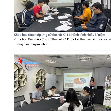
Khóa học Giao tiếp ứng xử thu hút K111: Hành trình nhiều kỉ niệm
Khóa học Giao tiếp ứng xử thu hút K111 đã kết thúc sau 6 buổi học v
những câu chuyện, những...