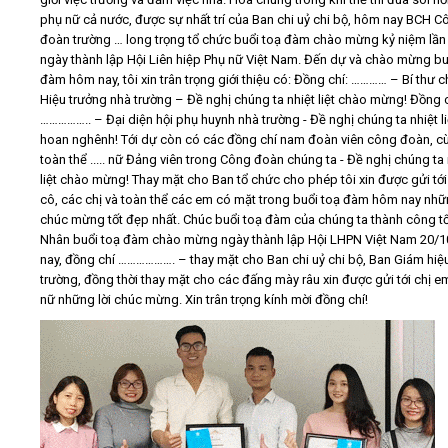
phụ nữ cả nước, được sự nhất trí của Ban chi uỷ chi bộ, hôm nay BCH C
đoàn trường … long trọng tổ chức buổi toạ đàm chào mừng kỷ niệm lần
ngày thành lập Hội Liên hiệp Phụ nữ Việt Nam. Đến dự và chào mừng bu
đàm hôm nay, tôi xin trân trọng giới thiệu có: Đồng chí: ………… – Bí thư c
Hiệu trưởng nhà trường – Đề nghị chúng ta nhiệt liệt chào mừng! Đồng c
…………….. – Đại diện hội phụ huynh nhà trường - Đề nghị chúng ta nhiệt li
hoan nghênh! Tới dự còn có các đồng chí nam đoàn viên công đoàn, c
toàn thể ..... nữ Đảng viên trong Công đoàn chúng ta - Đề nghị chúng ta 
liệt chào mừng! Thay mặt cho Ban tổ chức cho phép tôi xin được gửi tới
cô, các chị và toàn thể các em có mặt trong buổi toạ đàm hôm nay nhữn
chúc mừng tốt đẹp nhất. Chúc buổi toạ đàm của chúng ta thành công tố
Nhân buổi toạ đàm chào mừng ngày thành lập Hội LHPN Việt Nam 20/
nay, đồng chí ………………. – thay mặt cho Ban chi uỷ chi bộ, Ban Giám hiệ
trường, đồng thời thay mặt cho các đấng mày râu xin được gửi tới chị em
nữ những lời chúc mừng. Xin trân trọng kính mời đồng chí!