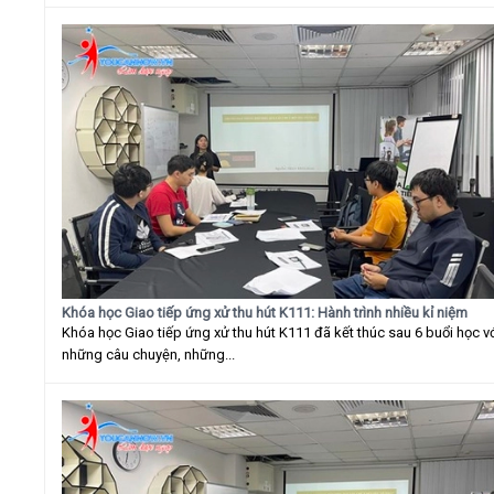
Khóa học Giao tiếp ứng xử thu hút K111: Hành trình nhiều kỉ niệm
Khóa học Giao tiếp ứng xử thu hút K111 đã kết thúc sau 6 buổi học v
những câu chuyện, những...