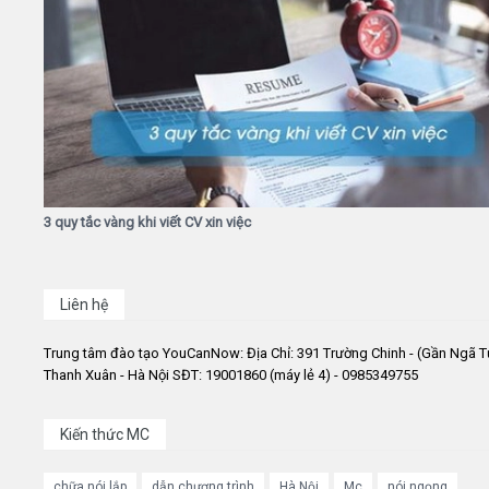
3 quy tắc vàng khi viết CV xin việc
Liên hệ
Trung tâm đào tạo YouCanNow: Địa Chỉ: 391 Trường Chinh - (Gần Ngã T
Thanh Xuân - Hà Nội SĐT: 19001860 (máy lẻ 4) - 0985349755
Kiến thức MC
chữa nói lắp
dẫn chương trình
Hà Nội
Mc
nói ngọng