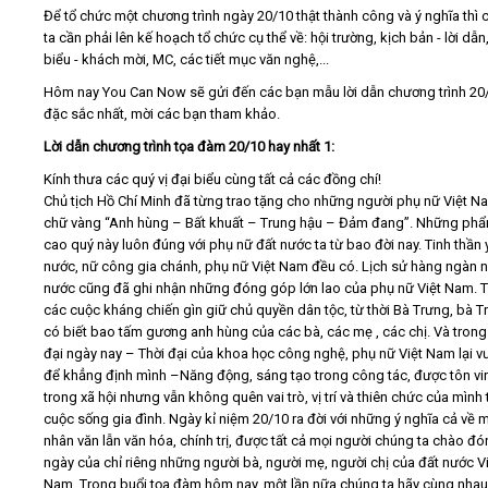
Để tổ chức một chương trình ngày 20/10 thật thành công và ý nghĩa thì
ta cần phải lên kế hoạch tổ chức cụ thể về: hội trường, kịch bản - lời dẫn
biểu - khách mời, MC, các tiết mục văn nghệ,...
Hôm nay You Can Now sẽ gửi đến các bạn mẫu lời dẫn chương trình 20
đặc sắc nhất, mời các bạn tham khảo.
Lời dẫn chương trình tọa đàm 20/10 hay nhất 1:
Kính thưa các quý vị đại biểu cùng tất cả các đồng chí!
Chủ tịch Hồ Chí Minh đã từng trao tặng cho những người phụ nữ Việt N
chữ vàng “Anh hùng – Bất khuất – Trung hậu – Đảm đang”. Những phẩ
cao quý này luôn đúng với phụ nữ đất nước ta từ bao đời nay. Tinh thần 
nước, nữ công gia chánh, phụ nữ Việt Nam đều có. Lịch sử hàng ngàn 
nước cũng đã ghi nhận những đóng góp lớn lao của phụ nữ Việt Nam. 
các cuộc kháng chiến gìn giữ chủ quyền dân tộc, từ thời Bà Trưng, bà T
có biết bao tấm gương anh hùng của các bà, các mẹ , các chị. Và trong 
đại ngày nay – Thời đại của khoa học công nghệ, phụ nữ Việt Nam lại v
để khẳng định mình –Năng động, sáng tạo trong công tác, được tôn vi
trong xã hội nhưng vẫn không quên vai trò, vị trí và thiên chức của mình
cuộc sống gia đình. Ngày kỉ niệm 20/10 ra đời với những ý nghĩa cả về 
nhân văn lẫn văn hóa, chính trị, được tất cả mọi người chúng ta chào đó
ngày của chỉ riêng những người bà, người mẹ, người chị của đất nước V
Nam. Trong buổi tọa đàm hôm nay, một lần nữa chúng ta hãy cùng nhau 