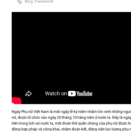
Blog
,
Framework
trình
Video
Kiến thức
Liên hệ - Đăng ký
Tìm kiếm
Ngày Phụ nữ Việt Nam là một ngày lễ kỷ niệm nhằm tôn vinh những ngư
nữ, được tổ chức vào ngày 20 tháng 10 hàng năm ở nước ta. Đây là ngà
tiên trong lịch sử nước ta, một đoàn thể quần chúng của phụ nữ được h
động hợp pháp và công khai, nhằm đoàn kết, động viên lực lượng phụ n