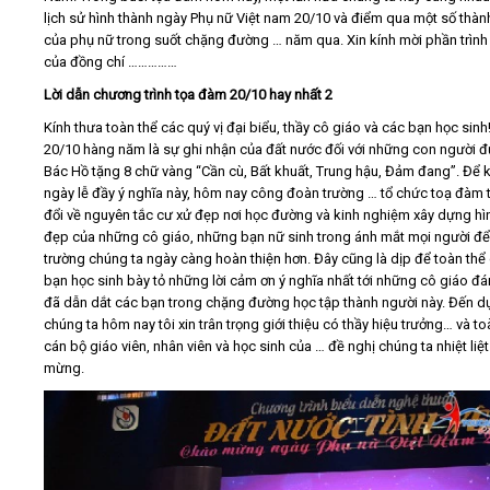
lịch sử hình thành ngày Phụ nữ Việt nam 20/10 và điểm qua một số thành
của phụ nữ trong suốt chặng đường … năm qua. Xin kính mời phần trình
của đồng chí ……………
Lời dẫn chương trình tọa đàm 20/10 hay nhất 2
Kính thưa toàn thể các quý vị đại biểu, thầy cô giáo và các bạn học sinh
20/10 hàng năm là sự ghi nhận của đất nước đối với những con người 
Bác Hồ tặng 8 chữ vàng “Cần cù, Bất khuất, Trung hậu, Đảm đang”. Để k
ngày lễ đầy ý nghĩa này, hôm nay công đoàn trường … tổ chức toạ đàm 
đổi về nguyên tắc cư xử đẹp nơi học đường và kinh nghiệm xây dựng hì
đẹp của những cô giáo, những bạn nữ sinh trong ánh mắt mọi người để
trường chúng ta ngày càng hoàn thiện hơn. Đây cũng là dịp để toàn thể
bạn học sinh bày tỏ những lời cảm ơn ý nghĩa nhất tới những cô giáo đá
đã dẫn dắt các bạn trong chặng đường học tập thành người này. Đến dự
chúng ta hôm nay tôi xin trân trọng giới thiệu có thầy hiệu trưởng… và to
cán bộ giáo viên, nhân viên và học sinh của … đề nghị chúng ta nhiệt liệ
mừng.