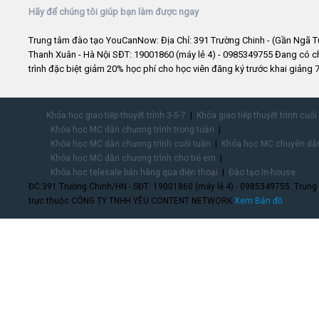
Hãy để chúng tôi giúp bạn làm được ngay
Trung tâm đào tạo YouCanNow: Địa Chỉ: 391 Trường Chinh - (Gần Ngã T
Thanh Xuân - Hà Nội SĐT: 19001860 (máy lẻ 4) - 0985349755 Đang có 
trình đặc biệt giảm 20% học phí cho học viên đăng ký trước khai giảng 7
Khóa học giao tiếp thuyết trình 3-5-7
Khóa giao tiếp thuyết trình cuối
Khóa học MC dẫn chương trình trong tuần
Khóa học MC dẫn chương trình cuối tuần
Khóa học MC chuyên dẫn
Khóa học MC dẫn chương trình cho trẻ em
Khóa học telesale bán hàng qua điện thoại
Đào tạo In-house
ĐC:391 Trường Chinh/HN - SĐT: 19001860 (máy lẻ 4) - 0985349755. Trung
trực thuộc CÔNG TY TNHH YÊU CONTENT NETWORK.
Xem Bản đồ