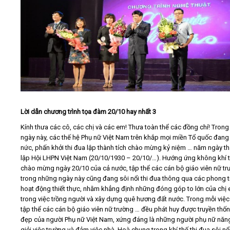
Lời dẫn chương trình tọa đàm 20/10 hay nhất 3
Kính thưa các cô, các chị và các em! Thưa toàn thể các đồng chí! Tron
ngày này, các thế hệ Phụ nữ Việt Nam trên khắp mọi miền Tổ quốc đang
nức, phấn khởi thi đua lập thành tích chào mừng kỷ niệm … năm ngày t
lập Hội LHPN Việt Nam (20/10/1930 – 20/10/…). Hướng ứng không khí t
chào mừng ngày 20/10 của cả nước, tập thể các cán bộ giáo viên nữ tr
trong những ngày này cũng đang sôi nổi thi đua thông qua các phong t
hoạt động thiết thực, nhằm khẳng định những đóng góp to lớn của chị
trong việc trồng người và xây dựng quê hương đất nước. Trong mỗi việc
tập thể các cán bộ giáo viên nữ trường … đều phát huy được truyền thốn
đẹp của người Phụ nữ Việt Nam, xứng đáng là những người phụ nữ năn
giỏi việc trường và đảm việc nhà. Hoà chung trong khí thế thi đua sôi nổ