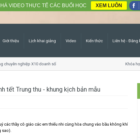
HÁ VIDEO THỰC TẾ CÁC BUỔI HỌC
XEM LUÔN
Giới thiệu
Lịch khai giảng
Video
Kiến thức
Liên hệ - Đăng 
chuyên nghiệp X10 doanh số
Khóa học Gi
nh tết Trung thu - khung kịch bản mẫu
ý các thầy cô giáo các em thiếu nhi cùng hòa chung vào bầu không khí
g sao).