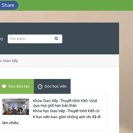
Share
ký
ao tiếp ứng xử thu hút
Góc đào tạo
Góc học viên
Khóa Giao tiếp -Thuyết trình K85: Vượt
qua mọi giới hạn bản thân
Khóa học Giao tiếp -Thuyết trình K85 có
6 học viên bao gồm những anh chị đã đi
làm nhiều...