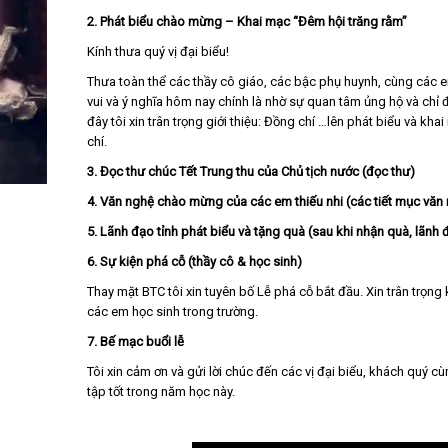
2. Phát biểu chào mừng – Khai mạc “Đêm hội trăng rằm”
Kính thưa quý vị đại biểu!
Thưa toàn thể các thầy cô giáo, các bậc phụ huynh, cùng các e
vui và ý nghĩa hôm nay chính là nhờ sự quan tâm ủng hộ và ch
đây tôi xin trân trọng giới thiệu: Đồng chí …lên phát biểu và k
chí.
3. Đọc thư chúc Tết Trung thu của Chủ tịch nước (đọc thư)
4. Văn nghệ chào mừng của các em thiếu nhi (các tiết mục văn
5. Lãnh đạo tỉnh phát biểu và tặng quà (sau khi nhận quà, lãnh 
6. Sự kiện phá cỗ (thầy cô & học sinh)
Thay mặt BTC tôi xin tuyên bố Lễ phá cỗ bắt đầu. Xin trân trọng
các em học sinh trong trường.
7. Bế mạc buổi lễ
Tôi xin cảm ơn và gửi lời chúc đến các vị đại biểu, khách quý 
tập tốt trong năm học này.