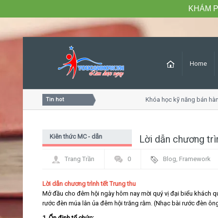
KHÁM P
Home
sóc khách hàng chuyên nghiệp
Khóa học kỹ năng bán hàng 
Tin hot
Kiên thức MC - dẫn
Lời dẫn chương trì
chương trình
Trang Trần
0
Blog
,
Framework
Lời dẫn chương trình tết Trung thu
Mở đầu cho đêm hội ngày hôm nay mời quý vị đại biểu khách qu
rước đèn múa lân ủa đêm hội trăng rằm. (Nhạc bài rước đèn ôn
1. Ổn định tổ chức: