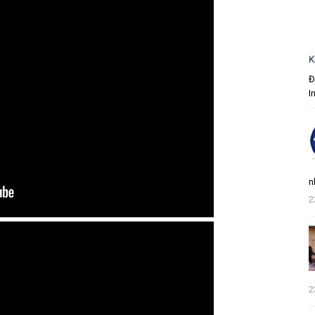
K
Đ
I
n
2
2