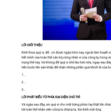
LỜI GIỚI THIỆU
Kính thưa quý vị, để…có được ngày hôm nay, ngoài tâm huyết c
hết mình của toàn thể cán bộ,công nhân vi của công ty, trong 
trọng thể này. Và không để quý vị chờ lâu hơn nữa, ngay sau đ
tiến bước lên sân khấu để nhận những phần quà khích lệ của ba
1….
2….
3….
LỜI PHÁT BIỂU TỪ PHÍA ĐẠI DIỆN CHỦ TRÌ
Và ngày sau đây, xin quý vị cho một tràng pháo tay thật lớn ch
tới toàn thể nhân viên công ty chúng ta. Xin kính mời ông.