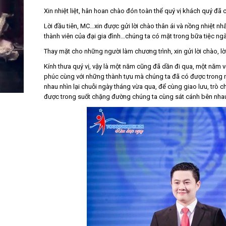
Xin nhiệt liệt, hân hoan chào đón toàn thể quý vị khách quý đã 
Lời đầu tiên, MC…xin được gửi lời chào thân ái và nồng nhiệt nh
thành viên của đại gia đình…chúng ta có mặt trong bữa tiệc ng
Thay mặt cho những người làm chương trình, xin gửi lời chào, l
Kính thưa quý vị, vậy là một năm cũng đã dần đi qua, một năm 
phúc cùng với những thành tựu mà chúng ta đã có được trong 
nhau nhìn lại chuỗi ngày tháng vừa qua, để cùng giao lưu, trò 
được trong suốt chặng đường chúng ta cùng sát cánh bên nha