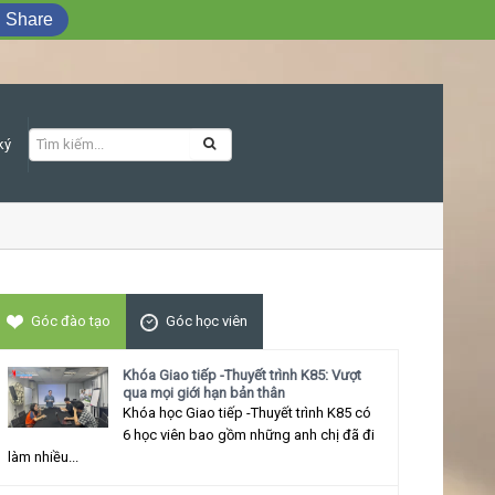
Share
ký
Khóa học Giao tiếp ứng xử thu hút
Góc đào tạo
Góc học viên
Khóa Giao tiếp -Thuyết trình K85: Vượt
qua mọi giới hạn bản thân
Khóa học Giao tiếp -Thuyết trình K85 có
6 học viên bao gồm những anh chị đã đi
làm nhiều...