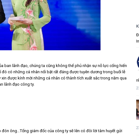
K
Đ
I
ủa ban lãnh đạo, chúng ta cũng không thể phủ nhận sự nỗ lực cống hiến
số đó có những cá nhân nổi bật rất đáng được tuyên dương trong buổi lễ
ây xin được kính mời những cá nhân có thành tích xuất sắc trong năm qua
n
n lãnh đạo công ty.
2
2
ào đón ông…Tổng giám đốc của công ty sẽ lên có đôi lời tâm huyết gửi