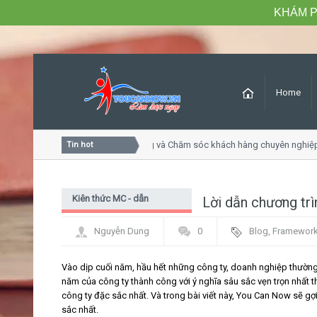
KHÁM P
Home
 học Tư duy dịch vụ khách hàng và Chăm sóc khách hàng chuyên nghiệp
Tin hot
Kiên thức MC - dẫn
Lời dẫn chương trì
chương trình
Nguyễn Dung
0
Blog
,
Framewor
Vào dịp cuối năm, hầu hết những công ty, doanh nghiệp thường 
năm của công ty thành công với ý nghĩa sâu sắc vẹn trọn nhất t
công ty đặc sắc nhất. Và trong bài viết này, You Can Now sẽ gợi
sắc nhất.