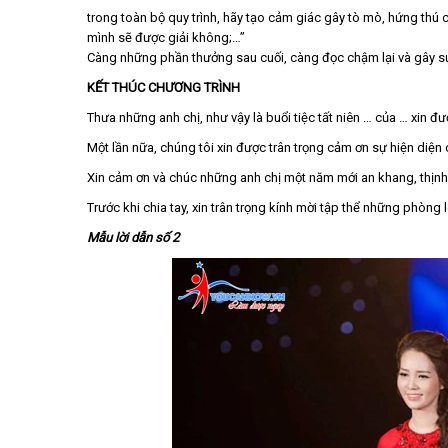
trong toàn bộ quy trình, hãy tạo cảm giác gây tò mò, hứng thú c
mình sẽ được giải không;…”
Càng những phần thưởng sau cuối, càng đọc chậm lại và gây s
KẾT THÚC CHƯƠNG TRÌNH
Thưa những anh chị, như vậy là buổi tiệc tất niên … của … xin đượ
Một lần nữa, chúng tôi xin được trân trọng cảm ơn sự hiện diện
Xin cảm ơn và chúc những anh chị một năm mới an khang, thịnh
Trước khi chia tay, xin trân trọng kính mời tập thể những phòng
Mẫu lời dẫn số 2