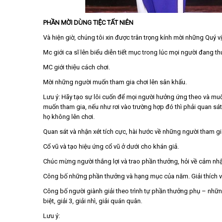
PHẦN MỜI DÙNG TIỆC TẤT NIÊN
Và hiện giờ, chúng tôi xin được trân trọng kính mời những Quý 
Mc giới ca sĩ lên biểu diễn tiết mục trong lúc mọi người đang t
MC giới thiệu cách chơi.
Mời những người muốn tham gia chơi lên sân khấu.
Lưu ý: Hãy tạo sự lôi cuốn để mọi người hưởng ứng theo và mu
muốn tham gia, nếu như rơi vào trường hợp đó thì phải quan sát 
họ không lên chơi.
Quan sát và nhận xét tích cực, hài hước về những người tham gi
Cổ vũ và tạo hiệu ứng cổ vũ ở dưới cho khán giả.
Chúc mừng người thắng lợi và trao phần thưởng, hỏi về cảm nhận,
Công bố những phần thưởng và hạng mục của năm. Giải thích về
Công bố người giành giải theo trình tự phần thưởng phụ – nhữ
biệt, giải 3, giải nhì, giải quán quân.
Lưu ý: