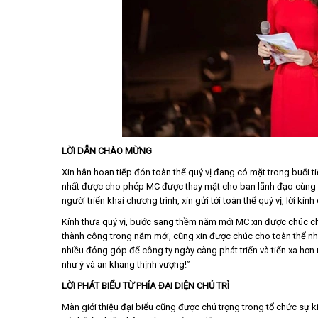
LỜI DẪN CHÀO MỪNG
Xin hân hoan tiếp đón toàn thể quý vị đang có mặt trong buổi ti
nhất được cho phép MC được thay mặt cho ban lãnh đạo cùng 
người triển khai chương trình, xin gửi tới toàn thể quý vị, lời k
Kính thưa quý vị, bước sang thềm năm mới MC xin được chúc cho
thành công trong năm mới, cũng xin được chúc cho toàn thể nh
nhiều đóng góp để công ty ngày càng phát triển và tiến xa hơn
như ý và an khang thịnh vượng!”
LỜI PHÁT BIỂU TỪ PHÍA ĐẠI DIỆN CHỦ TRÌ
Màn giới thiệu đại biểu cũng được chú trọng trong tổ chức sự ki